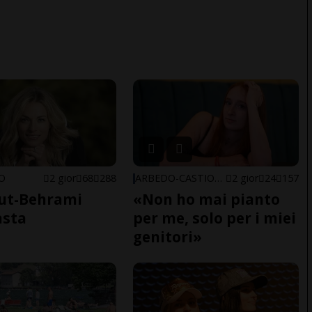
NO
2 gior
68
288
ARBEDO-CASTIONE
2 gior
24
157
ut-Behrami
«Non ho mai pianto
asta
per me, solo per i miei
genitori»