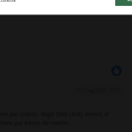
11 mag 2020 - 07:37
ino più colpito. Negli Stati Uniti, invece, si
numero più basso da marzo.