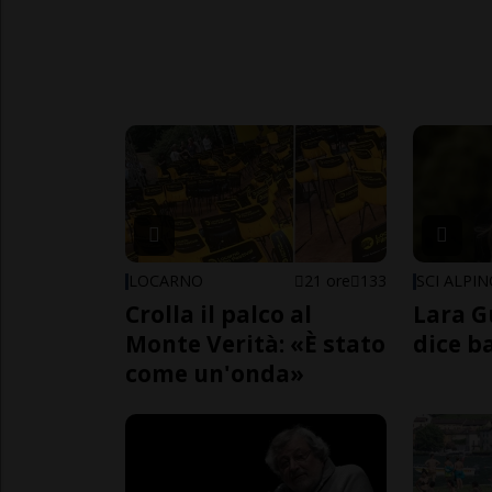
LOCARNO
21 ore
133
SCI ALPI
Crolla il palco al
Lara G
Monte Verità: «È stato
dice b
come un'onda»