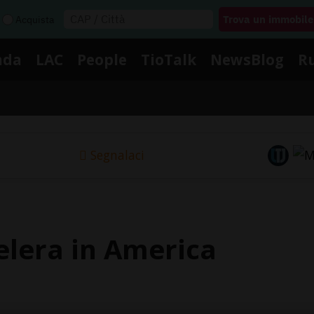
Acquista
nda
LAC
People
TioTalk
NewsBlog
R
Segnalaci
lera in America