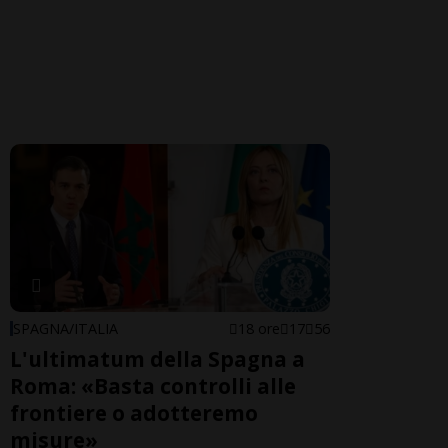
SPAGNA/ITALIA
18 ore
17
56
L'ultimatum della Spagna a
Roma: «Basta controlli alle
frontiere o adotteremo
misure»