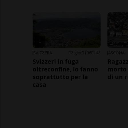
SVIZZERA
2 gior
106
143
ASCONA
Svizzeri in fuga
Ragazz
oltreconfine, lo fanno
morto 
soprattutto per la
di un 
casa