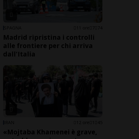
SPAGNA
11 ore
7
74
Madrid ripristina i controlli
alle frontiere per chi arriva
dall'Italia
IRAN
12 ore
1
45
«Mojtaba Khamenei è grave,