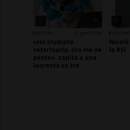
SVIZZERA
1 gior
13
41
CANTON
«Ho studiato
Nicolò 
veterinaria, ora me ne
la RSI
pento», capita a una
laureata su tre