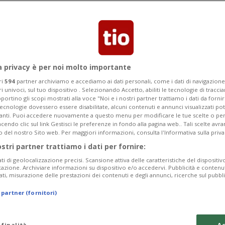
d-19 sono più di 360'000. Quelle morte
a privacy è per noi molto importante
ri
594
partner archiviamo e accediamo ai dati personali, come i dati di navigazione 
ri univoci, sul tuo dispositivo . Selezionando Accetto, abiliti le tecnologie di tracc
portino gli scopi mostrati alla voce "Noi e i nostri partner trattiamo i dati da fornir
tecnologie dovessero essere disabilitate, alcuni contenuti e annunci visualizzati 
vanti. Puoi accedere nuovamente a questo menu per modificare le tue scelte o per
endo clic sul link Gestisci le preferenze in fondo alla pagina web.. Tali scelte avr
o del nostro Sito web. Per maggiori informazioni, consulta l'Informativa sulla priva
ostri partner trattiamo i dati per fornire:
ati di geolocalizzazione precisi. Scansione attiva delle caratteristiche del dispositivo 
icazione. Archiviare informazioni su dispositivo e/o accedervi. Pubblicità e contenu
ati, misurazione delle prestazioni dei contenuti e degli annunci, ricerche sul pubbl
 partner (fornitori)
 finalità
Ac