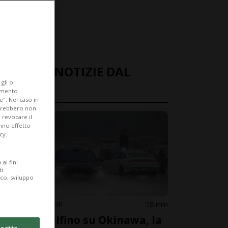
ULTIME NOTIZIE DAL
gli o
MONDO
iamento
e". Nel caso in
potrebbero non
 revocare il
anno effetto
cy.
ai fini
ti
ico, sviluppo
CINA/GIAPPONE
8 min
Tifone Delfino su Okinawa, la
cetto