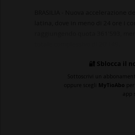
BRASILIA - Nuova accelerazione d
latina, dove in meno di 24 ore i co
raggiungendo quota 361'593, ment
totale complessivo di 20'149...
🔐 Sblocca il n
Sottoscrivi un abbonamen
oppure scegli
MyTioAbo
per 
app 