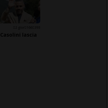
E
2 gior
166
393
Casolini lascia