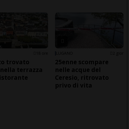
18 ore
LUGANO
2 gior
o trovato
25enne scompare
nella terrazza
nelle acque del
ristorante
Ceresio, ritrovato
privo di vita