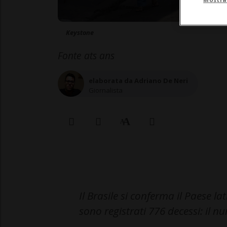
Keystone
Fonte ats ans
elaborata da Adriano De Neri
Giornalista
Il Brasile si conferma il Paese lat
sono registrati 776 decessi: il 