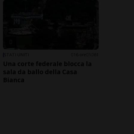
STATI UNITI
16 ore
1
61
Una corte federale blocca la
sala da ballo della Casa
Bianca