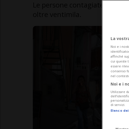
Le persone contagiate da Covi
oltre ventimila.
La vostr
Noi e i nost
identificato
affinché sup
cui queste 
essere rile
consenso fac
nel contest
Noi e i n
Utilizzare d
dell’identif
personalizz
di servizi.
Elenco dei
Mostra