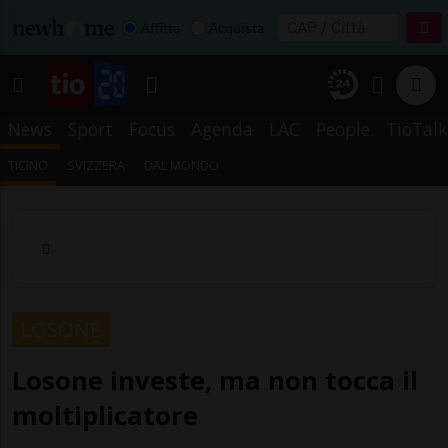
Affitta
Acquista
News
Sport
Focus
Agenda
LAC
People
TioTalk
TICINO
SVIZZERA
DAL MONDO
LOSONE
Losone investe, ma non tocca il
moltiplicatore