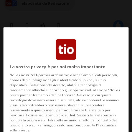
elaborata da Redazione
06 nov 2025 - 11:59
2
LOSONE - Il consuntivo del 2025 si
La vostra privacy è per noi molto importante
preannuncia già migliore di quanto
Noi e i nostri
594
partner archiviamo e accediamo ai dati personali,
come i dati di navigazione gli o identificatori univoci, sul tuo
previsto, ma Losone non vuol venire meno
dispositivo . Selezionando Accetto, abiliti le tecnologie di
tracciamento affinché supportino gli scopi mostrati alla voce "Noi e i
alla sua consueta cautela e per il
nostri partner trattiamo i dati da fornire". Nel caso in cui queste
tecnologie dovessero essere disabilitate, alcuni contenuti e annunci
preventivo del prossimo anno mette in
visualizzati potrebbero non essere rilevanti. Puoi accedere
nuovamente a questo menu per modificare le tue scelte o per
conto un disavanzo di 766'310 franchi. «A
revocare il consenso facendo clic sul link Gestisci le preferenze in
fondo alla pagina web.. Tali scelte avranno effetto nel contesto del
ottobre abbiamo presen...
nostro Sito web. Per maggiori informazioni, consulta l'Informativa
sulla privacy.