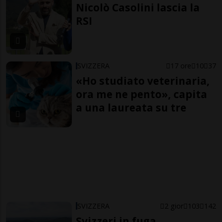
Nicolò Casolini lascia la
RSI
SVIZZERA
17 ore
10
37
«Ho studiato veterinaria,
ora me ne pento», capita
a una laureata su tre
SVIZZERA
2 gior
103
142
Svizzeri in fuga