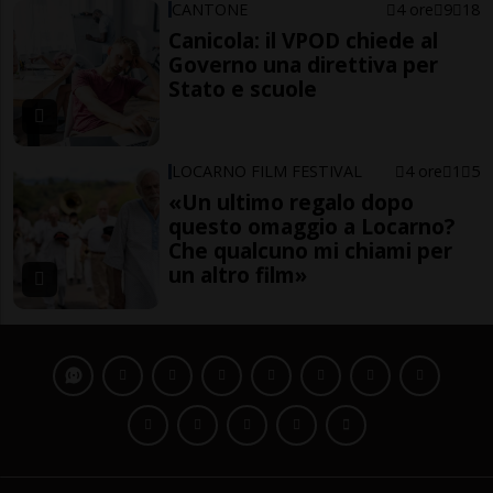
CANTONE
4 ore
9
18
Canicola: il VPOD chiede al
Governo una direttiva per
Stato e scuole
LOCARNO FILM FESTIVAL
4 ore
1
5
«Un ultimo regalo dopo
questo omaggio a Locarno?
Che qualcuno mi chiami per
un altro film»