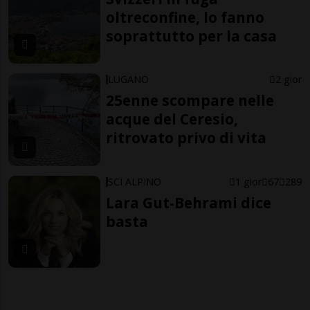
oltreconfine, lo fanno
soprattutto per la casa
LUGANO
2 gior
25enne scompare nelle
acque del Ceresio,
ritrovato privo di vita
SCI ALPINO
1 gior
67
289
Lara Gut-Behrami dice
basta