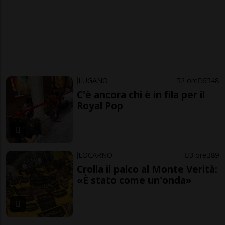
LUGANO
2 ore
6
48
C'è ancora chi è in fila per il
Royal Pop
LOCARNO
3 ore
89
Crolla il palco al Monte Verità:
«È stato come un'onda»