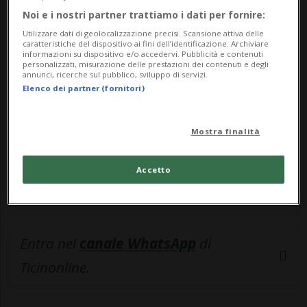
Noi e i nostri partner trattiamo i dati per fornire:
🔐 Sblocca il nostro archivio
Utilizzare dati di geolocalizzazione precisi. Scansione attiva delle
caratteristiche del dispositivo ai fini dell’identificazione. Archiviare
esclusivo!
informazioni su dispositivo e/o accedervi. Pubblicità e contenuti
personalizzati, misurazione delle prestazioni dei contenuti e degli
annunci, ricerche sul pubblico, sviluppo di servizi.
Sottoscrivi un abbonamento
Archivio
per
Elenco dei partner (fornitori)
leggere questo articolo, oppure scegli
MyTioAbo
per accedere all'archivio e
Mostra finalità
navigare su sito e app senza pubblicità.
Accetto
ACCEDI
Entra nel
canale WhatsApp
di
Ticinonline.