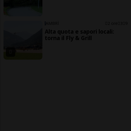
AMBRÌ
2 ore
3
9
Alta quota e sapori locali:
torna il Fly & Grill