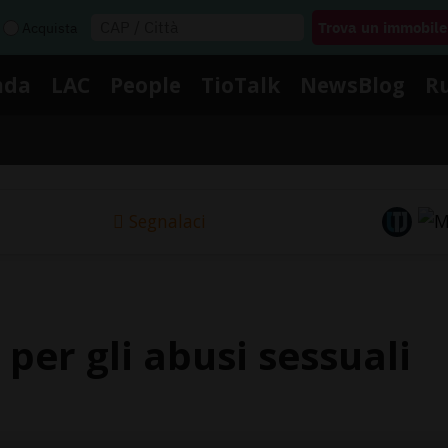
Acquista
nda
LAC
People
TioTalk
NewsBlog
R
Segnalaci
per gli abusi sessuali