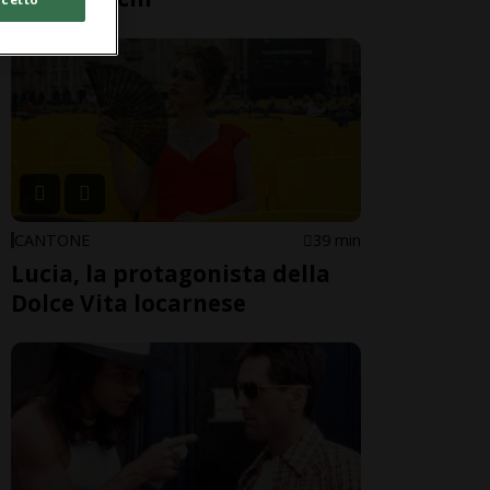
CANTONE
39 min
Lucia, la protagonista della
Dolce Vita locarnese