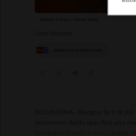
Archivio Ti-Press / Samuel Golay
Fonte Mozione
elaborata da Redazione
BELLINZONA - Bisogna fare di più p
minorenni. Nello specifico una m
firmatario Danilo Forini) chiede c