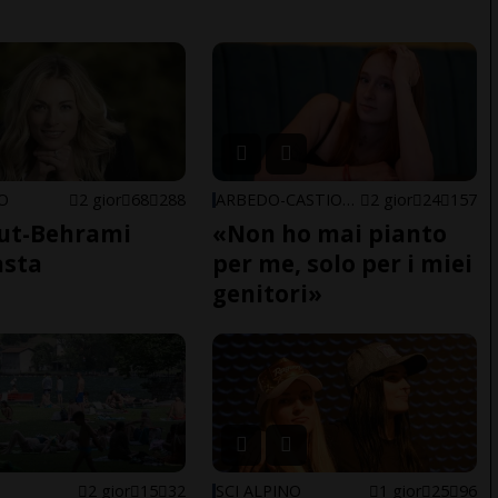
NO
2 gior
68
288
ARBEDO-CASTIONE
2 gior
24
157
ut-Behrami
«Non ho mai pianto
asta
per me, solo per i miei
genitori»
2 gior
15
32
SCI ALPINO
1 gior
25
96