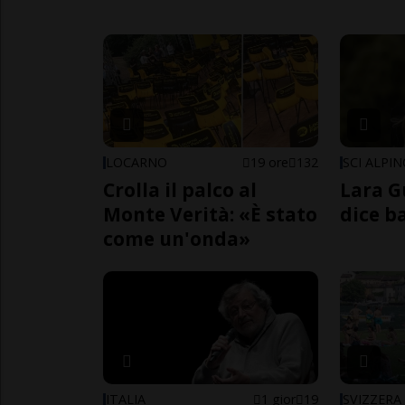
LOCARNO
19 ore
132
SCI ALPI
Crolla il palco al
Lara G
Monte Verità: «È stato
dice b
come un'onda»
ITALIA
1 gior
19
SVIZZERA