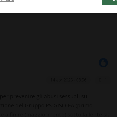
14 apr 2025 - 08:56
1
er prevenire gli abusi sessuali sui
ozione del Gruppo PS-GISO-FA (primo
he a finire (maggiormente) sotto la lente sia