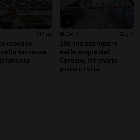
17 ore
LUGANO
2 gior
o trovato
25enne scompare
nella terrazza
nelle acque del
ristorante
Ceresio, ritrovato
privo di vita