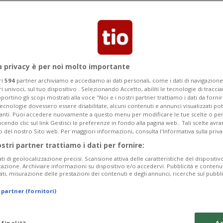
SO-FA chiede la creazione anche in
zato per le persone attratte dai minori.
a privacy è per noi molto importante
ri
594
partner archiviamo e accediamo ai dati personali, come i dati di navigazione 
ri univoci, sul tuo dispositivo . Selezionando Accetto, abiliti le tecnologie di tracc
portino gli scopi mostrati alla voce "Noi e i nostri partner trattiamo i dati da fornir
tecnologie dovessero essere disabilitate, alcuni contenuti e annunci visualizzati 
vanti. Puoi accedere nuovamente a questo menu per modificare le tue scelte o per
endo clic sul link Gestisci le preferenze in fondo alla pagina web.. Tali scelte avr
o del nostro Sito web. Per maggiori informazioni, consulta l'Informativa sulla priva
ostri partner trattiamo i dati per fornire:
ati di geolocalizzazione precisi. Scansione attiva delle caratteristiche del dispositivo 
icazione. Archiviare informazioni su dispositivo e/o accedervi. Pubblicità e contenu
ati, misurazione delle prestazioni dei contenuti e degli annunci, ricerche sul pubbl
 partner (fornitori)
 finalità
Ac