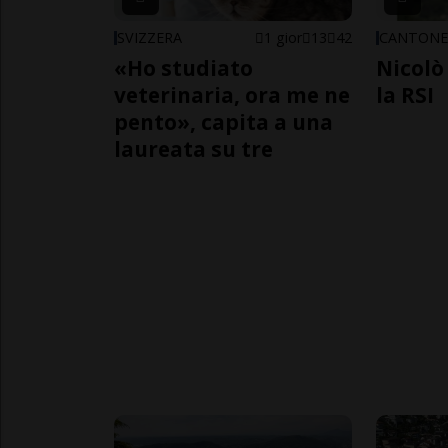
SVIZZERA
1 gior
13
42
CANTON
«Ho studiato
Nicolò 
veterinaria, ora me ne
la RSI
pento», capita a una
laureata su tre