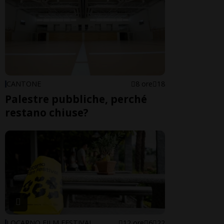
CANTONE
8 ore
18
Palestre pubbliche, perché
restano chiuse?
LOCARNO FILM FESTIVAL
12 ore
6
22