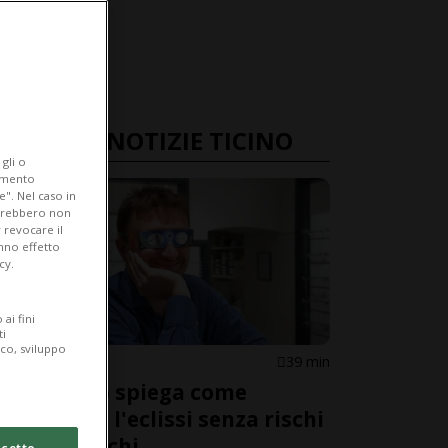
ULTIME NOTIZIE TICINO
gli o
iamento
e". Nel caso in
potrebbero non
 revocare il
anno effetto
cy.
ai fini
ti
ico, sviluppo
CANTONE
39 min
L'esperto spiega come
guardare l'eclissi senza rischi
per gli occhi
cetto