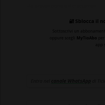
«la prevenzione e il trattamen...
🔐 Sblocca il n
Sottoscrivi un abbonamen
oppure scegli
MyTioAbo
per 
app 
Entra nel
canale WhatsApp
di Tic