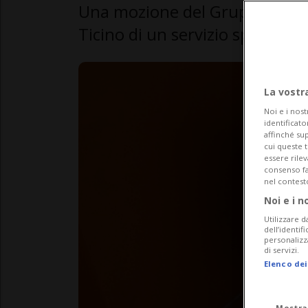
Una mozione del Gruppo PS-GI
Ticino di un servizio specializ
La vostr
Noi e i nost
identificato
affinché sup
cui queste 
essere rile
consenso fac
nel contest
Noi e i n
Utilizzare d
dell’identif
personalizz
di servizi.
Elenco dei
Mostra