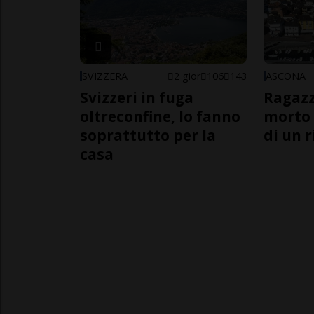
SVIZZERA
2 gior
106
143
ASCONA
Svizzeri in fuga
Ragazz
oltreconfine, lo fanno
morto 
soprattutto per la
di un 
casa