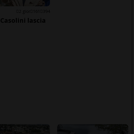
E
2 gior
161
394
Casolini lascia