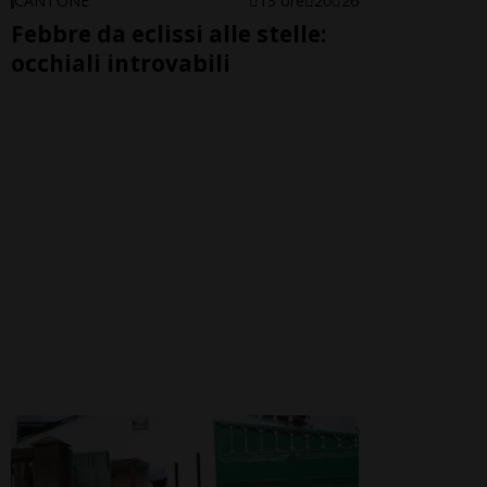
CANTONE
13 ore
20
26
Febbre da eclissi alle stelle:
occhiali introvabili