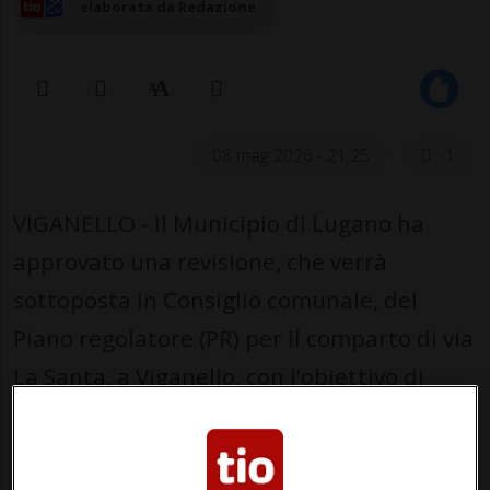
elaborata da Redazione
08 mag 2026 - 21:25
1
VIGANELLO - Il Municipio di Lugano ha
approvato una revisione, che verrà
sottoposta in Consiglio comunale, del
Piano regolatore (PR) per il comparto di via
La Santa, a Viganello, con l’obiettivo di
promuovere lo sviluppo del quartiere e
rafforzare il ruolo dell’area come centro.