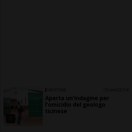
CANTONE
5 ore
2
14
Aperta un'indagine per
l'omicidio del geologo
ticinese