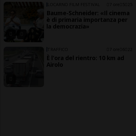
LOCARNO FILM FESTIVAL
7 ore
5
25
Baume-Schneider: «Il cinema
è di primaria importanza per
la democrazia»
TRAFFICO
7 ore
6
22
È l'ora del rientro: 10 km ad
Airolo