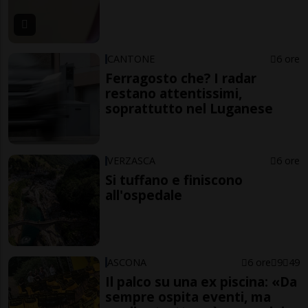
CANTONE
6 ore
Ferragosto che? I radar
restano attentissimi,
soprattutto nel Luganese
VERZASCA
6 ore
Si tuffano e finiscono
all'ospedale
ASCONA
6 ore
9
49
Il palco su una ex piscina: «Da
sempre ospita eventi, ma