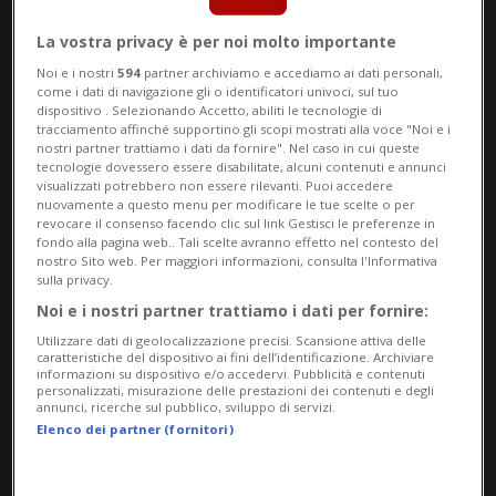
Gli studi condotti negli ultimi anni hanno
La vostra privacy è per noi molto importante
infatti evidenziato i limiti dell’attuale
Noi e i nostri
594
partner archiviamo e accediamo ai dati personali,
assetto pianificatorio rispetto alle
come i dati di navigazione gli o identificatori univoci, sul tuo
dispositivo . Selezionando Accetto, abiliti le tecnologie di
«esigenze di riqualificazione urbana e di
tracciamento affinché supportino gli scopi mostrati alla voce "Noi e i
nostri partner trattiamo i dati da fornire". Nel caso in cui queste
tecnologie dovessero essere disabilitate, alcuni contenuti e annunci
creazione di una centralità» oggi percepita
visualizzati potrebbero non essere rilevanti. Puoi accedere
nuovamente a questo menu per modificare le tue scelte o per
come carente.
revocare il consenso facendo clic sul link Gestisci le preferenze in
fondo alla pagina web.. Tali scelte avranno effetto nel contesto del
nostro Sito web. Per maggiori informazioni, consulta l'Informativa
sulla privacy.
La variante si inserisce nel quadro del
Noi e i nostri partner trattiamo i dati per fornire:
Piano direttore comunale (PDCom) e
Utilizzare dati di geolocalizzazione precisi. Scansione attiva delle
caratteristiche del dispositivo ai fini dell’identificazione. Archiviare
recepisce anche i contenuti dell’Inventario
informazioni su dispositivo e/o accedervi. Pubblicità e contenuti
personalizzati, misurazione delle prestazioni dei contenuti e degli
federale degli insediamenti svizzeri da
annunci, ricerche sul pubblico, sviluppo di servizi.
Elenco dei partner (fornitori)
proteggere (ISOS). Tra le principali novità
vi è il superamento del concetto di fronte