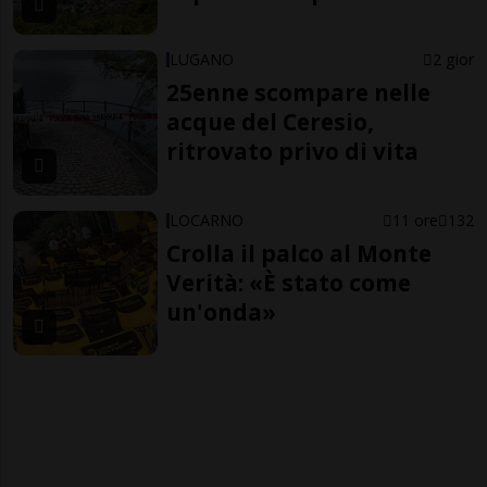
LUGANO
2 gior
25enne scompare nelle
acque del Ceresio,
ritrovato privo di vita
LOCARNO
11 ore
132
Crolla il palco al Monte
Verità: «È stato come
un'onda»