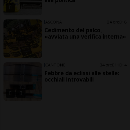
ASCONA
4 ore
18
Cedimento del palco,
«avviata una verifica interna»
CANTONE
4 ore
11
14
Febbre da eclissi alle stelle:
occhiali introvabili