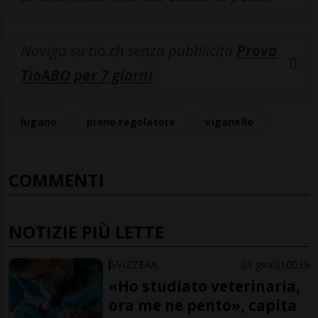
Naviga su tio.ch senza pubblicità
Prova
TioABO per 7 giorni
.
lugano
piano regolatore
viganello
COMMENTI
NOTIZIE PIÙ LETTE
SVIZZERA
1 gior
10
39
«Ho studiato veterinaria,
ora me ne pento», capita