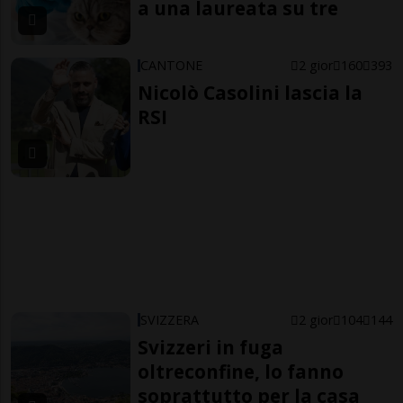
a una laureata su tre
CANTONE
2 gior
160
393
Nicolò Casolini lascia la
RSI
SVIZZERA
2 gior
104
144
Svizzeri in fuga
oltreconfine, lo fanno
soprattutto per la casa