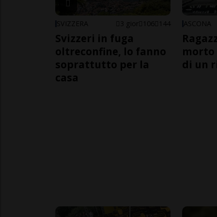
SVIZZERA
3 gior
106
144
ASCONA
Svizzeri in fuga
Ragazz
oltreconfine, lo fanno
morto 
soprattutto per la
di un 
casa