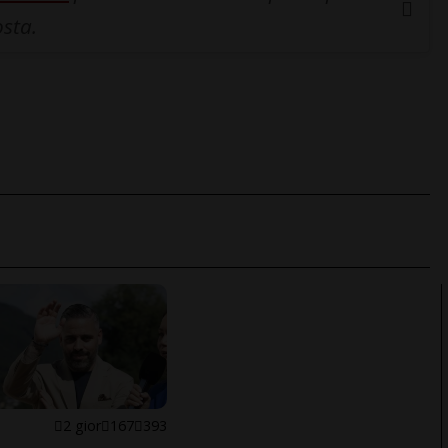
osta.
E
2 gior
167
393