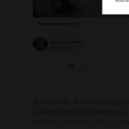
Depositphotos (vverve)
di Fabio Caironi
Giornalista
BELLINZONA - È diventato oggetto 
quanto scritto da Tio/20minuti lo
molestie avvenute in seno a Unita