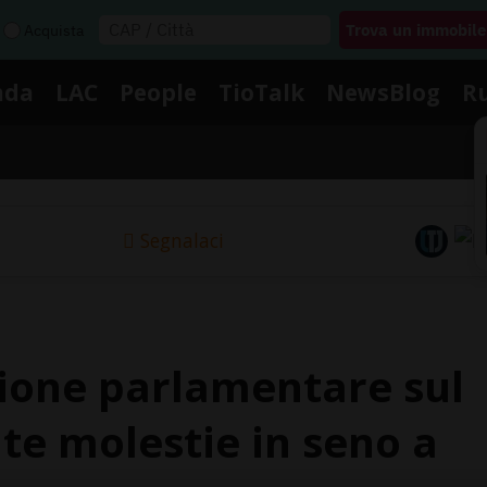
Acquista
nda
LAC
People
TioTalk
NewsBlog
R
Segnalaci
zione parlamentare sul
te molestie in seno a