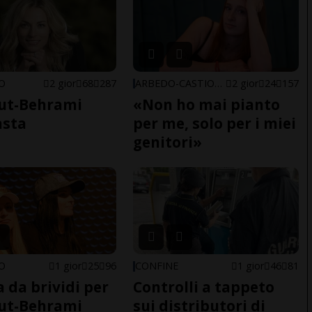
NO
2 gior
68
287
ARBEDO-CASTIONE
2 gior
24
157
ut-Behrami
«Non ho mai pianto
asta
per me, solo per i miei
genitori»
NO
1 gior
25
96
CONFINE
1 gior
46
81
a da brividi per
Controlli a tappeto
ut-Behrami
sui distributori di