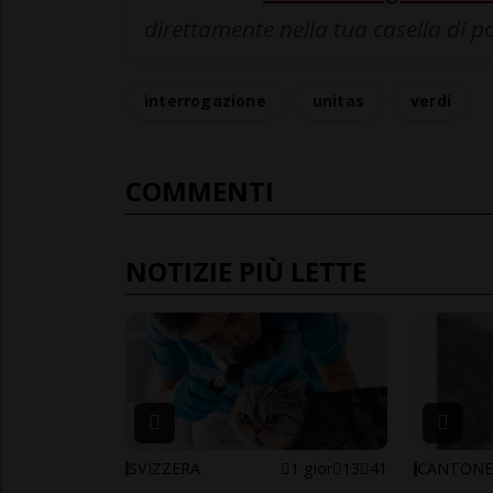
direttamente nella tua casella di p
interrogazione
unitas
verdi
COMMENTI
NOTIZIE PIÙ LETTE
SVIZZERA
1 gior
13
41
CANTON