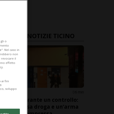
ULTIME NOTIZIE TICINO
gli o
iamento
e". Nel caso in
potrebbero non
 revocare il
anno effetto
cy.
ai fini
ti
ico, sviluppo
MURALTO
6 min
Fugge durante un controllo:
nella borsa droga e un’arma
ad aria compressa
cetto