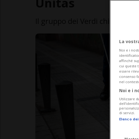
Unitas
Il gruppo dei Verdi chiede al C
La vostr
Noi e i nost
identificato
affinché sup
cui queste 
essere rile
consenso fac
nel contest
Noi e i n
Utilizzare d
dell’identif
personalizz
di servizi.
Elenco dei
Mostra