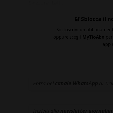
Svizzera itali...
🔐 Sblocca il n
Sottoscrivi un abbonamen
oppure scegli
MyTioAbo
per 
app 
Entra nel
canale WhatsApp
di Tic
Iscriviti alla
newsletter giornalier