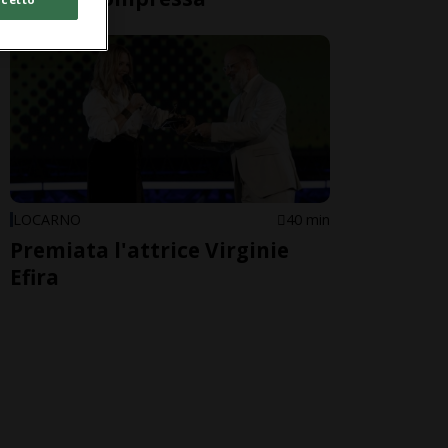
LOCARNO
40 min
Premiata l'attrice Virginie
Efira