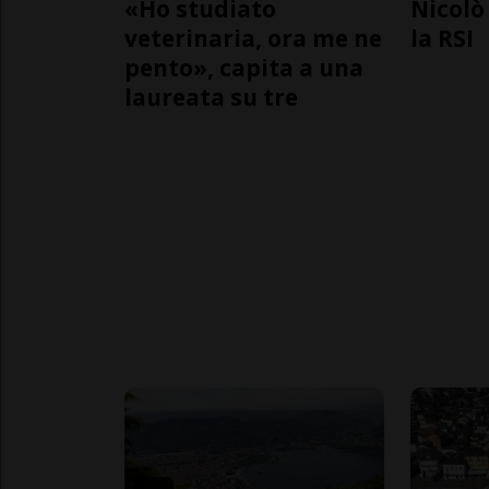
«Ho studiato
Nicolò 
veterinaria, ora me ne
la RSI
pento», capita a una
laureata su tre