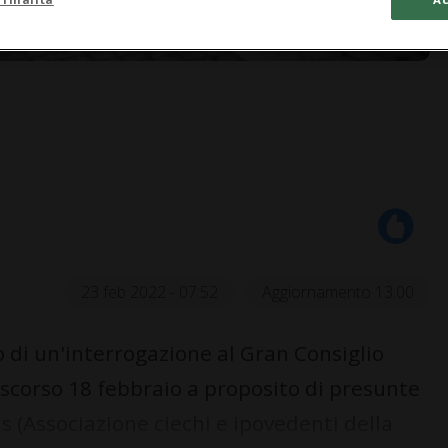
23 feb 2022 - 07:52
Aggiornamento 13:00
di un'interrogazione al Gran Consiglio
 scorso 18 febbraio a proposito di presunte
s (Associazione ciechi e ipovedenti della