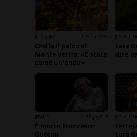
LOCARNO
23 ore
133
SCI ALPI
Crolla il palco al
Lara G
Monte Verità: «È stato
dice b
come un'onda»
ITALIA
2 gior
19
SCI ALPI
È morto Francesco
Letter
Guccini
Lara G