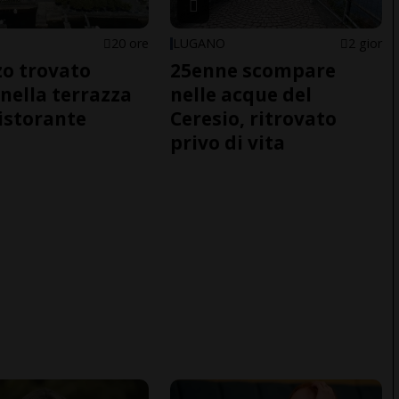
20 ore
LUGANO
2 gior
o trovato
25enne scompare
nella terrazza
nelle acque del
ristorante
Ceresio, ritrovato
privo di vita