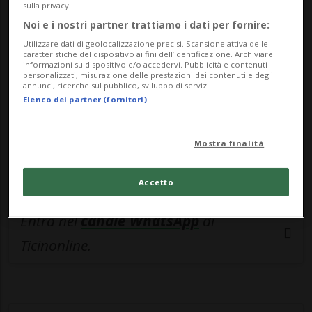
sulla privacy.
esclusivo!
Noi e i nostri partner trattiamo i dati per fornire:
Utilizzare dati di geolocalizzazione precisi. Scansione attiva delle
Sottoscrivi un abbonamento
Archivio
per
caratteristiche del dispositivo ai fini dell’identificazione. Archiviare
informazioni su dispositivo e/o accedervi. Pubblicità e contenuti
leggere questo articolo, oppure scegli
personalizzati, misurazione delle prestazioni dei contenuti e degli
annunci, ricerche sul pubblico, sviluppo di servizi.
MyTioAbo
per accedere all'archivio e
Elenco dei partner (fornitori)
navigare su sito e app senza pubblicità.
Mostra finalità
ACCEDI
Accetto
Entra nel
canale WhatsApp
di
Ticinonline.