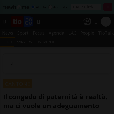
Affitta
Acquista
News
Sport
Focus
Agenda
LAC
People
TioTalk
TICINO
SVIZZERA
DAL MONDO
CANTONE
Il congedo di paternità è realtà,
ma ci vuole un adeguamento