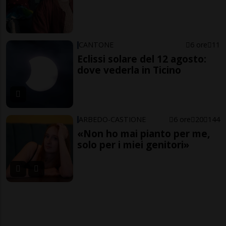
CANTONE
6 ore
11
Eclissi solare del 12 agosto:
dove vederla in Ticino
ARBEDO-CASTIONE
6 ore
20
144
«Non ho mai pianto per me,
solo per i miei genitori»