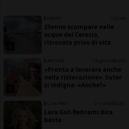
LUGANO
22 ore
25enne scompare nelle
acque del Ceresio,
ritrovato privo di vita
CANTONE
3 gior
208
215
«Pronta a lavorare anche
nella ristorazione». Suter
si indigna: «Anche?»
SCI ALPINO
19 ore
62
281
Lara Gut-Behrami dice
basta