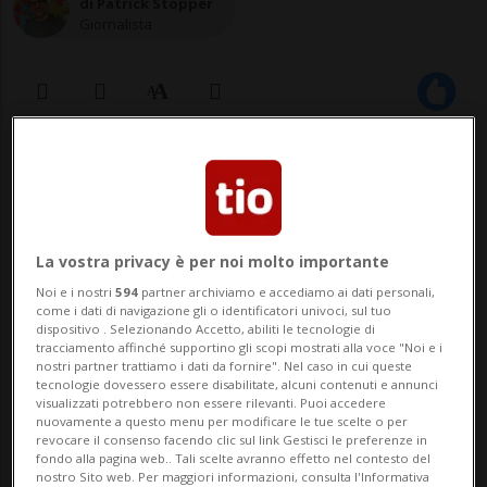
di Patrick Stopper
Giornalista
01 gen 2021 - 15:28
BELLINZONA - Da oggi in Svizzera il
congedo di paternità è realtà: tutti i
La vostra privacy è per noi molto importante
Noi e i nostri
594
partner archiviamo e accediamo ai dati personali,
neopapà potranno beneficiare di dieci
come i dati di navigazione gli o identificatori univoci, sul tuo
dispositivo . Selezionando Accetto, abiliti le tecnologie di
giorni pagati entro i primi sei mesi di vita
tracciamento affinché supportino gli scopi mostrati alla voce "Noi e i
nostri partner trattiamo i dati da fornire". Nel caso in cui queste
del bambino. Una possibilità, questa, che
tecnologie dovessero essere disabilitate, alcuni contenuti e annunci
visualizzati potrebbero non essere rilevanti. Puoi accedere
il Canton Ticin...
nuovamente a questo menu per modificare le tue scelte o per
revocare il consenso facendo clic sul link Gestisci le preferenze in
fondo alla pagina web.. Tali scelte avranno effetto nel contesto del
nostro Sito web. Per maggiori informazioni, consulta l'Informativa
🔐 Sblocca il nostro archivio