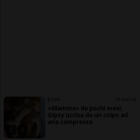
LEMA
6 ore
43
«Mamma» da pochi mesi,
Gipsy uccisa da un colpo ad
aria compressa