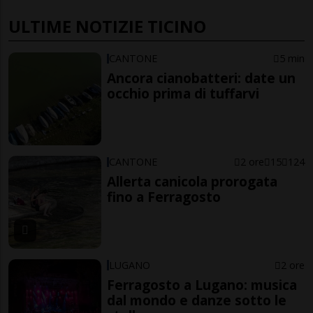
ULTIME NOTIZIE TICINO
CANTONE
5 min
Ancora cianobatteri: date un
occhio prima di tuffarvi
CANTONE
2 ore
15
124
Allerta canicola prorogata
fino a Ferragosto
LUGANO
2 ore
Ferragosto a Lugano: musica
dal mondo e danze sotto le