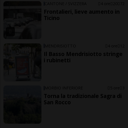
CANTONE / SVIZZERA
4 ore
20
72
Frontalieri, lieve aumento in
Ticino
MENDRISIOTTO
4 ore
12
Il Basso Mendrisiotto stringe
i rubinetti
MORBIO INFERIORE
5 ore
3
Torna la tradizionale Sagra di
San Rocco