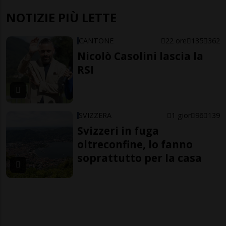
NOTIZIE PIÙ LETTE
CANTONE
22 ore
135
362
Nicolò Casolini lascia la
RSI
SVIZZERA
1 gior
96
139
Svizzeri in fuga
oltreconfine, lo fanno
soprattutto per la casa