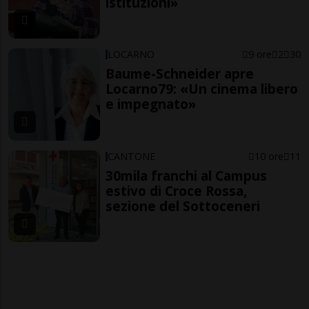
istituzioni»
LOCARNO
9 ore
2
30
Baume-Schneider apre
Locarno79: «Un cinema libero
e impegnato»
CANTONE
10 ore
11
30mila franchi al Campus
estivo di Croce Rossa,
sezione del Sottoceneri