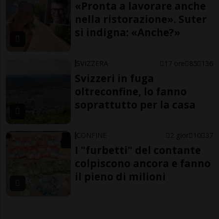
«Pronta a lavorare anche
nella ristorazione». Suter
si indigna: «Anche?»
SVIZZERA
17 ore
85
136
Svizzeri in fuga
oltreconfine, lo fanno
soprattutto per la casa
CONFINE
2 gior
10
37
I "furbetti" del contante
colpiscono ancora e fanno
il pieno di milioni