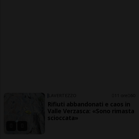
LAVERTEZZO
11 ore
60
Rifiuti abbandonati e caos in
Valle Verzasca: «Sono rimasta
scioccata»