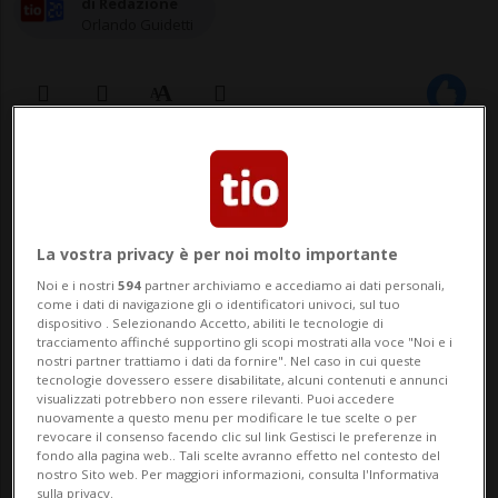
di Redazione
Orlando Guidetti
04 dic 2020 - 12:43
Aggiornamento 16:02
"Il termine “ecomafia” è stato coniato
La vostra privacy è per noi molto importante
dall’associazione ambientalista
Noi e i nostri
594
partner archiviamo e accediamo ai dati personali,
Legambiente, per indicare attività illegali
come i dati di navigazione gli o identificatori univoci, sul tuo
dispositivo . Selezionando Accetto, abiliti le tecnologie di
delle organizzazioni criminali, di tipo
tracciamento affinché supportino gli scopi mostrati alla voce "Noi e i
nostri partner trattiamo i dati da fornire". Nel caso in cui queste
mafioso, che arrecano danni all’ambiente.
tecnologie dovessero essere disabilitate, alcuni contenuti e annunci
visualizzati potrebbero non essere rilevanti. Puoi accedere
In particolare ...
nuovamente a questo menu per modificare le tue scelte o per
revocare il consenso facendo clic sul link Gestisci le preferenze in
fondo alla pagina web.. Tali scelte avranno effetto nel contesto del
nostro Sito web. Per maggiori informazioni, consulta l'Informativa
🔐 Sblocca il nostro archivio
sulla privacy.