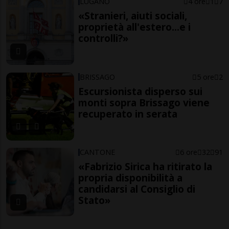
LUGANO
4 ore
1
7
«Stranieri, aiuti sociali,
proprietà all'estero...e i
controlli?»
BRISSAGO
5 ore
2
Escursionista disperso sui
monti sopra Brissago viene
recuperato in serata
CANTONE
6 ore
32
91
«Fabrizio Sirica ha ritirato la
propria disponibilità a
candidarsi al Consiglio di
Stato»