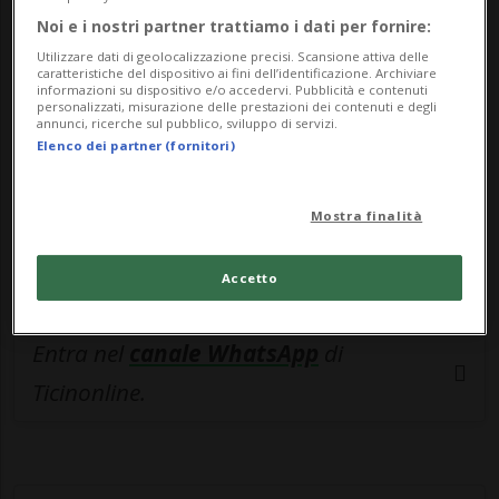
Noi e i nostri partner trattiamo i dati per fornire:
esclusivo!
Utilizzare dati di geolocalizzazione precisi. Scansione attiva delle
caratteristiche del dispositivo ai fini dell’identificazione. Archiviare
Sottoscrivi un abbonamento
Archivio
per
informazioni su dispositivo e/o accedervi. Pubblicità e contenuti
personalizzati, misurazione delle prestazioni dei contenuti e degli
leggere questo articolo, oppure scegli
annunci, ricerche sul pubblico, sviluppo di servizi.
MyTioAbo
per accedere all'archivio e
Elenco dei partner (fornitori)
navigare su sito e app senza pubblicità.
Mostra finalità
ACCEDI
Accetto
Entra nel
canale WhatsApp
di
Ticinonline.