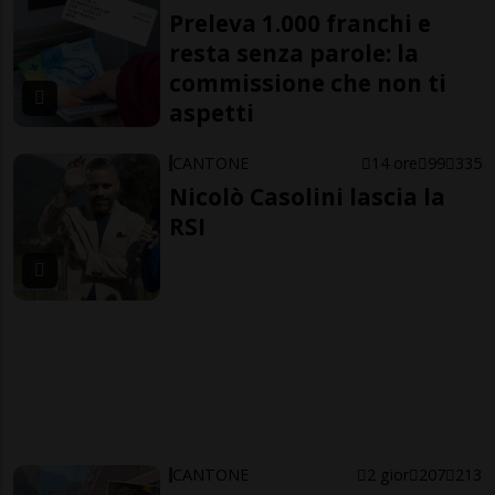
Preleva 1.000 franchi e
resta senza parole: la
commissione che non ti
aspetti
CANTONE
14 ore
99
335
Nicolò Casolini lascia la
RSI
CANTONE
2 gior
207
213