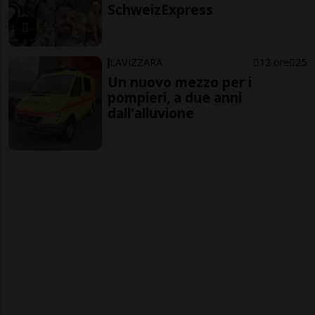
SchweizExpress
LAVIZZARA
12 ore
25
Un nuovo mezzo per i
pompieri, a due anni
dall'alluvione