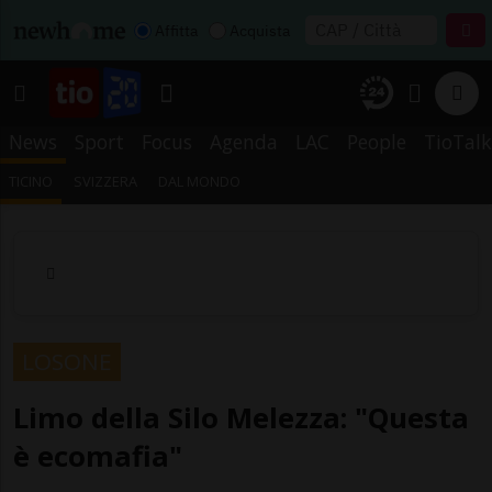
Affitta
Acquista
News
Sport
Focus
Agenda
LAC
People
TioTalk
TICINO
SVIZZERA
DAL MONDO
LOSONE
Limo della Silo Melezza: "Questa
è ecomafia"