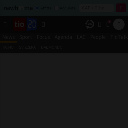
Affitta
Acquista
1
News
Sport
Focus
Agenda
LAC
People
TioTalk
TICINO
SVIZZERA
DAL MONDO