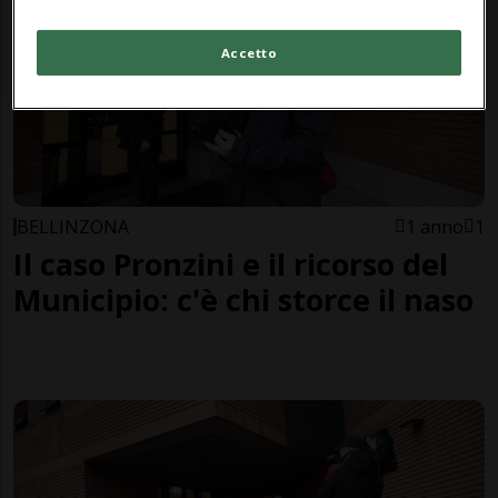
Accetto
BELLINZONA
1 anno
1
Il caso Pronzini e il ricorso del
Municipio: c'è chi storce il naso