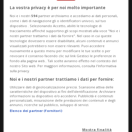
Riforme della Giustizia: tanto
La vostra privacy è per noi molto importante
rumore per nulla?
Noi e i nostri
594
partner archiviamo e accediamo ai dati personali,
come i dati di navigazione gli o identificatori univoci, sul tuo
dispositivo . Selezionando Accetto, abiliti le tecnologie di
tracciamento affinché supportino gli scopi mostrati alla voce "Noi e i
nostri partner trattiamo i dati da fornire". Nel caso in cui queste
tecnologie dovessero essere disabilitate, alcuni contenuti e annunci
visualizzati potrebbero non essere rilevanti. Puoi accedere
nuovamente a questo menu per modificare le tue scelte o per
revocare il consenso facendo clic sul link Gestisci le preferenze in
fondo alla pagina web.. Tali scelte avranno effetto nel contesto del
nostro Sito web. Per maggiori informazioni, consulta l'Informativa
sulla privacy.
Noi e i nostri partner trattiamo i dati per fornire:
Utilizzare dati di geolocalizzazione precisi. Scansione attiva delle
caratteristiche del dispositivo ai fini dell’identificazione. Archiviare
BELLINZONA
1 anno
informazioni su dispositivo e/o accedervi. Pubblicità e contenuti
personalizzati, misurazione delle prestazioni dei contenuti e degli
La Città non ricorre contro
annunci, ricerche sul pubblico, sviluppo di servizi.
Pronzini
Elenco dei partner (fornitori)
Mostra finalità