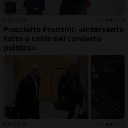
CANTONE
1 anno
11
Prosciolto Pronzini: «Intervento
fatto a caldo nel contesto
politico»
CANTONE
1 anno
13