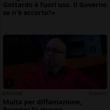
Gottardo è fuori uso. Il Governo
se n'è accorto?»
CANTONE
3 anni
7
Multa per diffamazione,
Pronzini fa ricorso