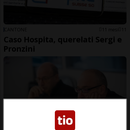
CANTONE
11 mesi
11
Caso Hospita, querelati Sergi e
Pronzini
GIUSEPPE SERGI E MATTEO PRONZI
1 anno