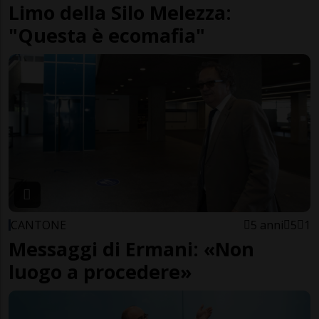
Limo della Silo Melezza:
"Questa è ecomafia"
CANTONE
5 anni
5
1
Messaggi di Ermani: «Non
luogo a procedere»