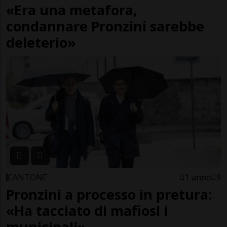
«Era una metafora,
condannare Pronzini sarebbe
deleterio»
CANTONE
1 anno
9
Pronzini a processo in pretura:
«Ha tacciato di mafiosi i
municipali»