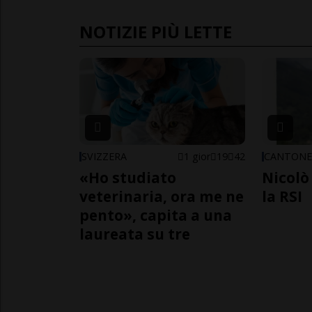
NOTIZIE PIÙ LETTE
SVIZZERA
1 gior
19
42
CANTON
«Ho studiato
Nicolò 
veterinaria, ora me ne
la RSI
pento», capita a una
laureata su tre