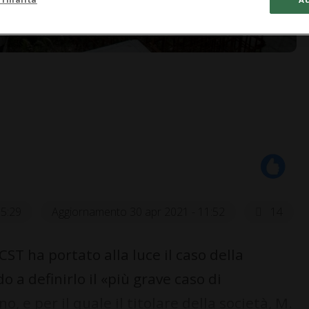
15:29
Aggiornamento 30 apr 2021 - 11:52
14
T ha portato alla luce il caso della
 a definirlo il «più grave caso di
, e per il quale il titolare della società, M.