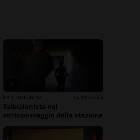
SANT'ANTONINO
2 ore
16
38
Esibizionista nel
sottopassaggio della stazione