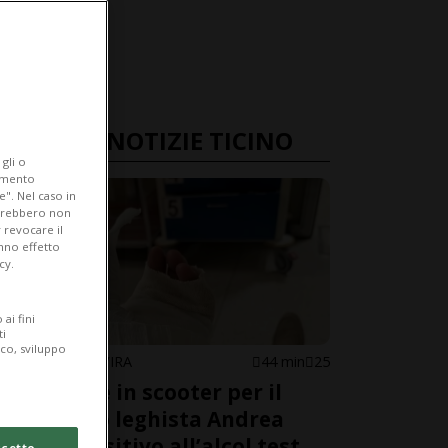
ULTIME NOTIZIE TICINO
gli o
iamento
e". Nel caso in
potrebbero non
 revocare il
anno effetto
cy.
ai fini
ti
ico, sviluppo
MEZZOVICO-VIRA
44 min
25
Incidente in scooter per il
deputato leghista Andrea
Censi: positivo all’alcol test
cetto