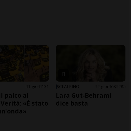
1 gior
131
SCI ALPINO
2 gior
68
285
il palco al
Lara Gut-Behrami
Verità: «È stato
dice basta
un'onda»