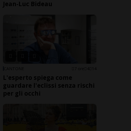
Jean-Luc Bideau
CANTONE
7 ore
4
14
L'esperto spiega come
guardare l'eclissi senza rischi
per gli occhi