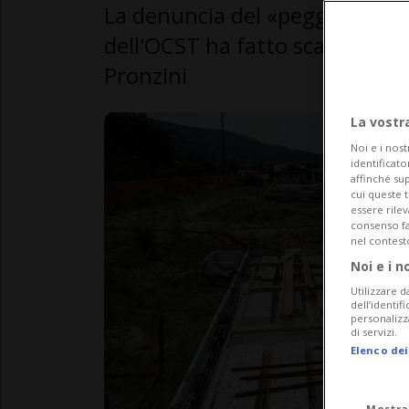
La denuncia del «peggior caso»
dell'OCST ha fatto scattare u
Pronzini
La vostr
Noi e i nost
identificato
affinché sup
cui queste 
essere rile
consenso fac
nel contest
Noi e i n
Utilizzare d
dell’identif
personalizz
di servizi.
Elenco dei
Mostra