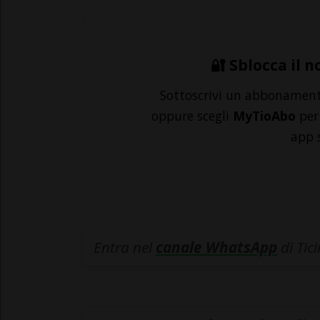
C....
🔐 Sblocca il n
Sottoscrivi un abbonamen
oppure scegli
MyTioAbo
per 
app 
Entra nel
canale WhatsApp
di Tic