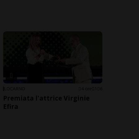
LOCARNO
4 ore
1
6
Premiata l'attrice Virginie
Efira