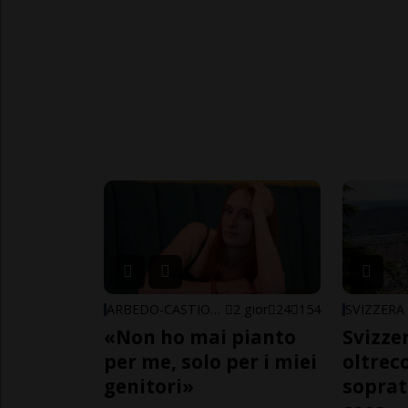
ARBEDO-CASTIONE
2 gior
24
154
SVIZZERA
«Non ho mai pianto
Svizzer
per me, solo per i miei
oltrec
genitori»
soprat