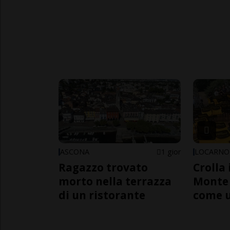
ASCONA
1 gior
LOCARNO
Ragazzo trovato
Crolla 
morto nella terrazza
Monte 
di un ristorante
come 