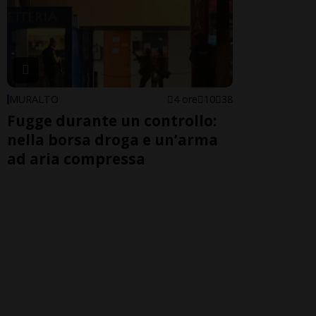
MURALTO
4 ore
10
38
Fugge durante un controllo:
nella borsa droga e un’arma
ad aria compressa