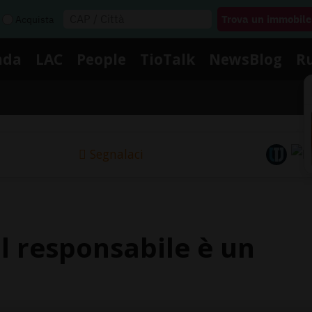
Acquista
nda
LAC
People
TioTalk
NewsBlog
R
Segnalaci
l responsabile è un