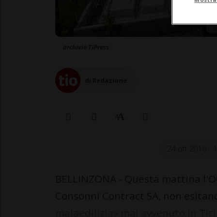
archivio TiPress
di Redazione
24 ott 2016 - 
BELLINZONA - Questa mattina l'OCS
Consonni Contract SA, non esitando
malaedilizia» mai avvenuto in Ticino