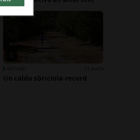
CANTONE
1 ora
4
Un caldo sbriciola-record