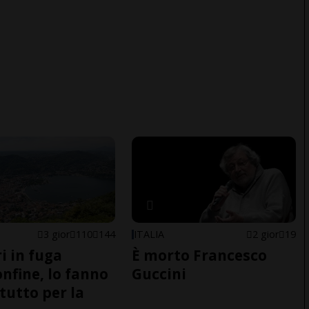
3 gior
110
144
ITALIA
2 gior
19
i in fuga
È morto Francesco
onfine, lo fanno
Guccini
tutto per la