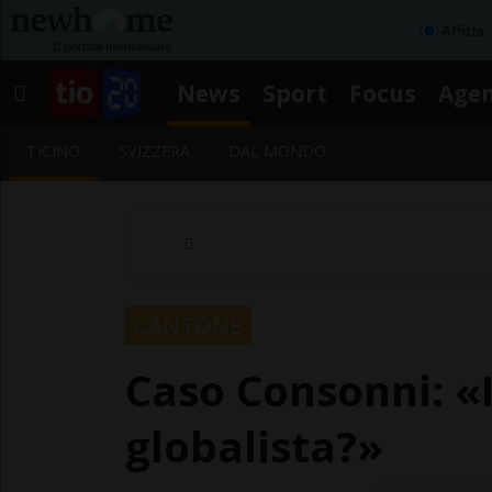
Affitta
News
Sport
Focus
Age
TICINO
SVIZZERA
DAL MONDO
CANTONE
Caso Consonni: «I
globalista?»