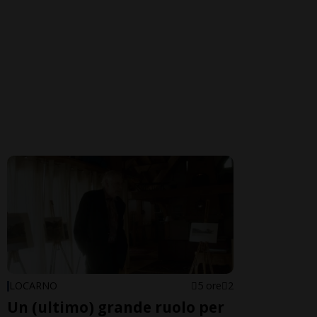
LOCARNO
5 ore
2
Un (ultimo) grande ruolo per