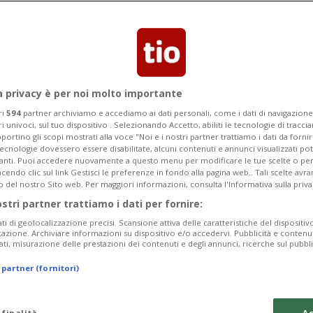
 ticinese di malaedilizia da parte
n'interrogazione del deputato Matteo
a privacy è per noi molto importante
ri
594
partner archiviamo e accediamo ai dati personali, come i dati di navigazione 
ri univoci, sul tuo dispositivo . Selezionando Accetto, abiliti le tecnologie di tracc
portino gli scopi mostrati alla voce "Noi e i nostri partner trattiamo i dati da fornir
tecnologie dovessero essere disabilitate, alcuni contenuti e annunci visualizzati 
vanti. Puoi accedere nuovamente a questo menu per modificare le tue scelte o per
endo clic sul link Gestisci le preferenze in fondo alla pagina web.. Tali scelte avr
o del nostro Sito web. Per maggiori informazioni, consulta l'Informativa sulla priva
ostri partner trattiamo i dati per fornire:
ati di geolocalizzazione precisi. Scansione attiva delle caratteristiche del dispositivo 
icazione. Archiviare informazioni su dispositivo e/o accedervi. Pubblicità e contenu
ati, misurazione delle prestazioni dei contenuti e degli annunci, ricerche sul pubbl
 partner (fornitori)
 finalità
Ac