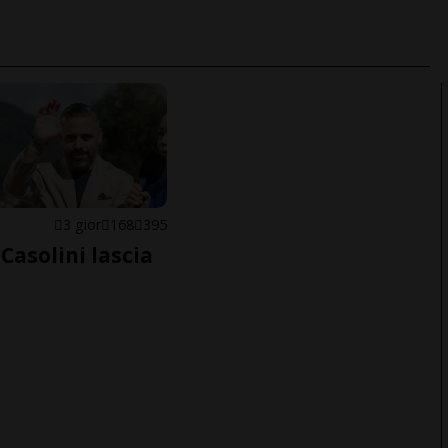
E
3 gior
168
395
Casolini lascia