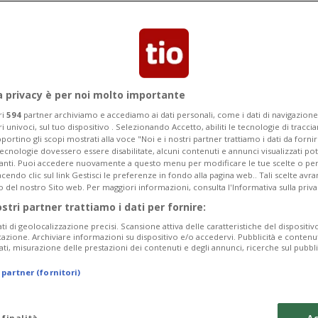
a privacy è per noi molto importante
ri
594
partner archiviamo e accediamo ai dati personali, come i dati di navigazione 
ri univoci, sul tuo dispositivo . Selezionando Accetto, abiliti le tecnologie di tracc
portino gli scopi mostrati alla voce "Noi e i nostri partner trattiamo i dati da fornir
tecnologie dovessero essere disabilitate, alcuni contenuti e annunci visualizzati 
vanti. Puoi accedere nuovamente a questo menu per modificare le tue scelte o per
endo clic sul link Gestisci le preferenze in fondo alla pagina web.. Tali scelte avr
o del nostro Sito web. Per maggiori informazioni, consulta l'Informativa sulla priva
ostri partner trattiamo i dati per fornire:
ati di geolocalizzazione precisi. Scansione attiva delle caratteristiche del dispositivo 
icazione. Archiviare informazioni su dispositivo e/o accedervi. Pubblicità e contenu
ati, misurazione delle prestazioni dei contenuti e degli annunci, ricerche sul pubbl
 partner (fornitori)
 finalità
Ac