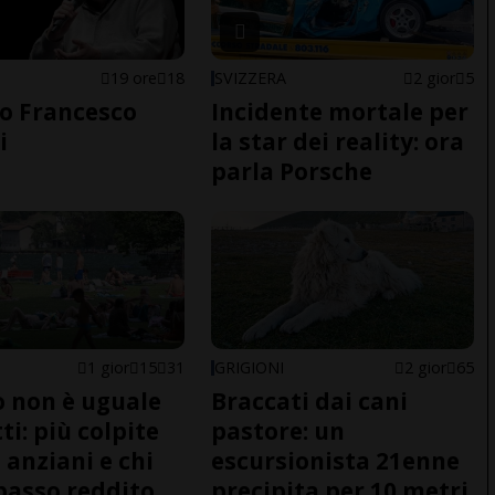
19 ore
18
SVIZZERA
2 gior
5
o Francesco
Incidente mortale per
i
la star dei reality: ora
parla Porsche
1 gior
15
31
GRIGIONI
2 gior
65
do non è uguale
Braccati dai cani
ti: più colpite
pastore: un
 anziani e chi
escursionista 21enne
basso reddito
precipita per 10 metri