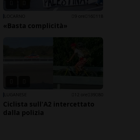
LOCARNO
9 ore
16
118
«Basta complicità»
LUGANESE
12 ore
39
80
Ciclista sull'A2 intercettato
dalla polizia