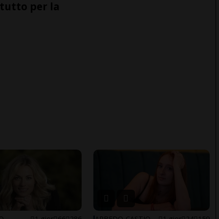
tutto per la
NO
1 gior
66
286
ARBEDO-CASTIONE
1 gior
24
159