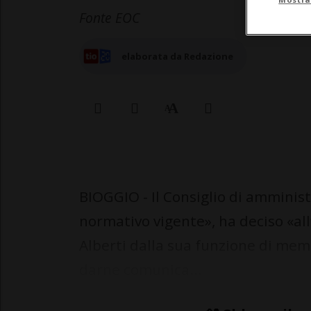
Fonte EOC
elaborata da Redazione
BIOGGIO - Il Consiglio di amminist
normativo vigente», ha deciso «al
Alberti dalla sua funzione di mem
darne comunica...