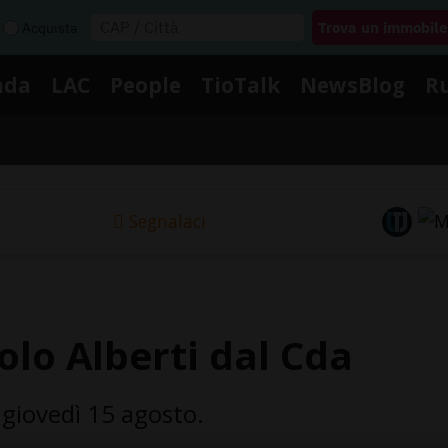
Acquista
nda
LAC
People
TioTalk
NewsBlog
R
Segnalaci
lo Alberti dal Cda
, giovedì 15 agosto.