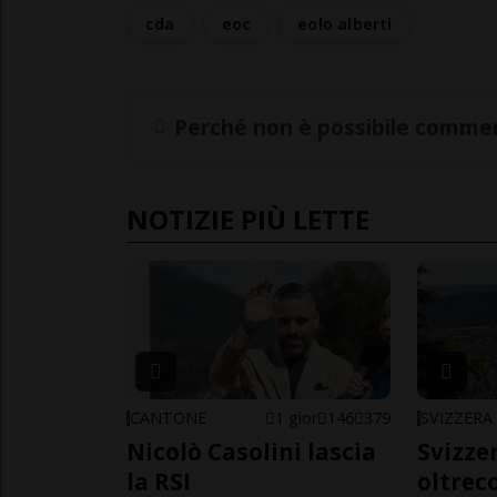
cda
eoc
eolo alberti
Perché non è possibile commen
NOTIZIE PIÙ LETTE
CANTONE
1 gior
146
379
SVIZZERA
Nicolò Casolini lascia
Svizzer
la RSI
oltrec