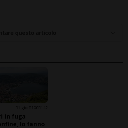
tare questo articolo
1 gior
100
142
i in fuga
onfine, lo fanno