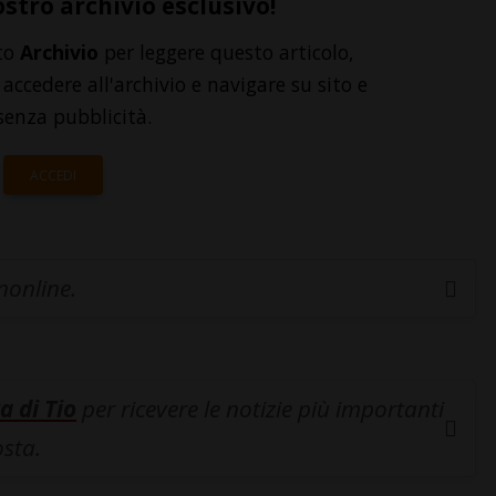
ostro archivio esclusivo!
to
Archivio
per leggere questo articolo,
accedere all'archivio e navigare su sito e
senza pubblicità.
ACCEDI
inonline.
a di Tio
per ricevere le notizie più importanti
osta.