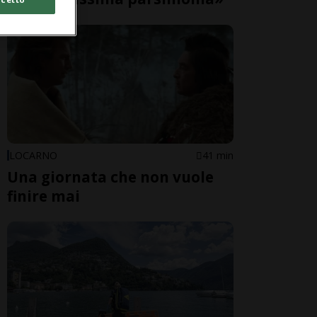
LOCARNO
41 min
Una giornata che non vuole
finire mai