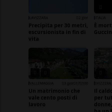
LAVIZZARA
2 gior
ITALIA
Precipita per 30 metri,
È mort
escursionista in fin di
Guccin
vita
VALLEMAGGIA
3 gior
17
100
SVIZZERA
Un matrimonio che
Il cal
vale cento posti di
per tut
lavoro
donne,
ha un 