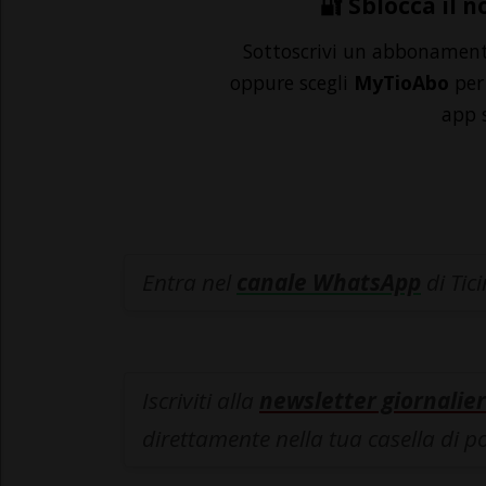
🔐 Sblocca il n
Sottoscrivi un abbonamen
oppure scegli
MyTioAbo
per 
app 
Entra nel
canale WhatsApp
di Tic
Iscriviti alla
newsletter giornalier
direttamente nella tua casella di p