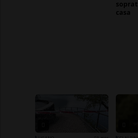
soprat
casa
LUGANO
1 gior
SCI ALPI