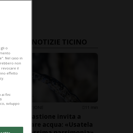
ULTIME NOTIZIE TICINO
gli o
iamento
e". Nel caso in
potrebbero non
 revocare il
anno effetto
cy.
ai fini
ti
ico, sviluppo
ARBEDO-CASTIONE
11 min
Arbedo-Castione invita a
risparmiare acqua: «Usatela
con la massima parsimonia»
cetto