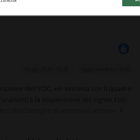
16 ago 2024 - 10:28
Aggiornamento 10:50
razione dell'EOC, «in sintonia con il quadro
l’unanimità la sospensione del signor Eolo
bro del Consiglio di amministrazione». A