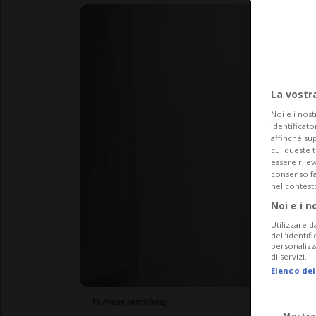
La vostr
Noi e i nost
identificato
affinché sup
cui queste 
essere rile
consenso fac
nel contest
Noi e i n
Utilizzare d
dell’identif
personalizz
di servizi.
Elenco dei
Ti-Press (archivio)
Mostra