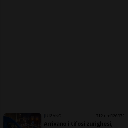
LUGANO
12 ore
26
72
Arrivano i tifosi zurighesi,