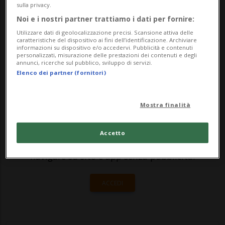
dall'ex-boss di Raiffeisen, condannato lo
sulla privacy.
Noi e i nostri partner trattiamo i dati per fornire:
scorso aprile a tre anni e nove mesi per
Utilizzare dati di geolocalizzazione precisi. Scansione attiva delle
diversi illeciti di tipo finanziario. Stand...
caratteristiche del dispositivo ai fini dell’identificazione. Archiviare
informazioni su dispositivo e/o accedervi. Pubblicità e contenuti
personalizzati, misurazione delle prestazioni dei contenuti e degli
annunci, ricerche sul pubblico, sviluppo di servizi.
🔐 Sblocca il nostro archivio
Elenco dei partner (fornitori)
esclusivo!
Mostra finalità
Sottoscrivi un abbonamento
Archivio
per
leggere questo articolo, oppure scegli
Accetto
MyTioAbo
per accedere all'archivio e
navigare su sito e app senza pubblicità.
ACCEDI