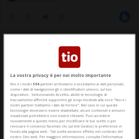
17 lug 2022 - 10:44
Aggiornamento 18 lug 2022 - 12:31
4
La vostra privacy è per noi molto importante
Noi e i nostri
594
partner archiviamo e accediamo ai dati personali,
come i dati di navigazione gli o identificatori univoci, sul tuo
dispositivo . Selezionando Accetto, abiliti le tecnologie di
tracciamento affinché supportino gli scopi mostrati alla voce "Noi e i
nostri partner trattiamo i dati da fornire". Nel caso in cui queste
MORCOTE - Se n'era parlato diverse volta
tecnologie dovessero essere disabilitate, alcuni contenuti e annunci
visualizzati potrebbero non essere rilevanti. Puoi accedere
sui media d'Oltregottardo e anche qui su
nuovamente a questo menu per modificare le tue scelte o per
revocare il consenso facendo clic sul link Gestisci le preferenze in
tio.ch della villa di Morcote acquistata
fondo alla pagina web.. Tali scelte avranno effetto nel contesto del
nostro Sito web. Per maggiori informazioni, consulta l'Informativa