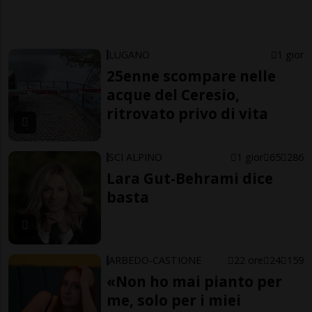
LUGANO
1 gior
25enne scompare nelle
acque del Ceresio,
ritrovato privo di vita
SCI ALPINO
1 gior
65
286
Lara Gut-Behrami dice
basta
ARBEDO-CASTIONE
22 ore
24
159
«Non ho mai pianto per
me, solo per i miei