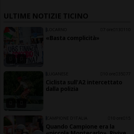
ULTIME NOTIZIE TICINO
LOCARNO
7 ore
13
110
«Basta complicità»
LUGANESE
10 ore
35
77
Ciclista sull'A2 intercettato
dalla polizia
CAMPIONE D'ITALIA
10 ore
15
Quando Campione era la
«piccola Montecarlo». Rivive