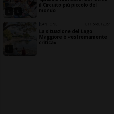
il Circuito più piccolo del
mondo
CANTONE
11 ore
12
51
La situazione del Lago
Maggiore è «estremamente
critica»