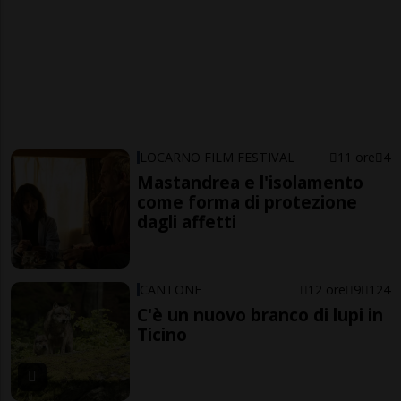
LOCARNO FILM FESTIVAL
11 ore
4
Mastandrea e l'isolamento
come forma di protezione
dagli affetti
CANTONE
12 ore
9
124
C'è un nuovo branco di lupi in
Ticino