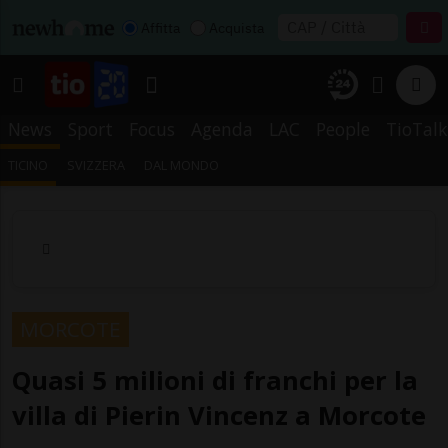
Affitta
Acquista
News
Sport
Focus
Agenda
LAC
People
TioTalk
TICINO
SVIZZERA
DAL MONDO
MORCOTE
Quasi 5 milioni di franchi per la
villa di Pierin Vincenz a Morcote