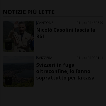
NOTIZIE PIÙ LETTE
CANTONE
1 gior
146
379
Nicolò Casolini lascia la
RSI
SVIZZERA
1 gior
100
141
Svizzeri in fuga
oltreconfine, lo fanno
soprattutto per la casa