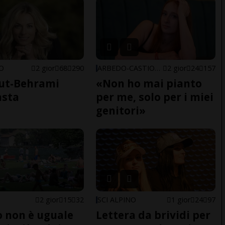
NO
2 gior
68
290
ARBEDO-CASTIONE
2 gior
24
157
ut-Behrami
«Non ho mai pianto
asta
per me, solo per i miei
genitori»
2 gior
15
32
SCI ALPINO
1 gior
24
97
do non è uguale
Lettera da brividi per