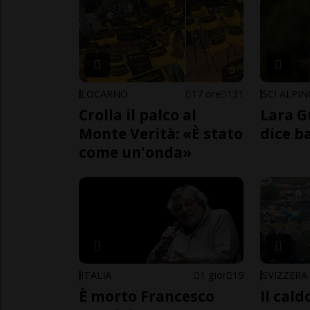
LOCARNO
17 ore
131
SCI ALPI
Crolla il palco al
Lara G
Monte Verità: «È stato
dice b
come un'onda»
ITALIA
1 gior
19
SVIZZERA
È morto Francesco
Il cal