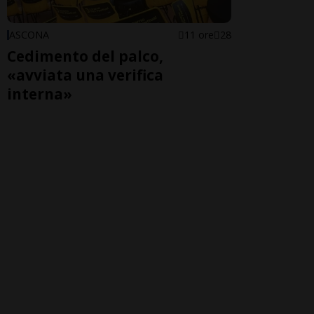
ASCONA
11 ore
28
Cedimento del palco,
«avviata una verifica
interna»