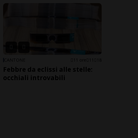
CANTONE
11 ore
11
18
Febbre da eclissi alle stelle:
occhiali introvabili