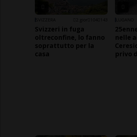
SVIZZERA
2 gior
104
143
LUGANO
Svizzeri in fuga
25enn
oltreconfine, lo fanno
nelle 
soprattutto per la
Ceresi
casa
privo d