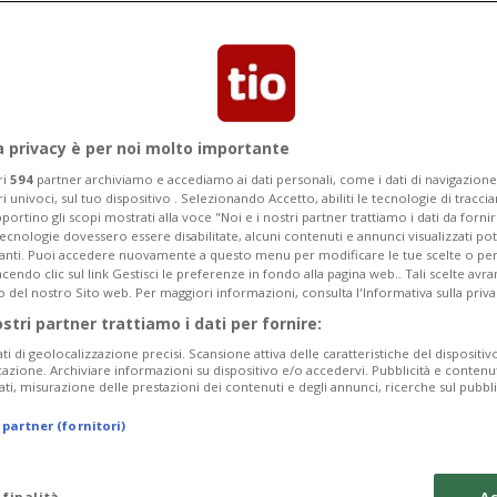
prodotto della Migros suscita ilarità e
a privacy è per noi molto importante
ri
594
partner archiviamo e accediamo ai dati personali, come i dati di navigazione 
ri univoci, sul tuo dispositivo . Selezionando Accetto, abiliti le tecnologie di tracc
portino gli scopi mostrati alla voce "Noi e i nostri partner trattiamo i dati da fornir
tecnologie dovessero essere disabilitate, alcuni contenuti e annunci visualizzati 
vanti. Puoi accedere nuovamente a questo menu per modificare le tue scelte o per
endo clic sul link Gestisci le preferenze in fondo alla pagina web.. Tali scelte avr
o del nostro Sito web. Per maggiori informazioni, consulta l'Informativa sulla priva
ostri partner trattiamo i dati per fornire:
ati di geolocalizzazione precisi. Scansione attiva delle caratteristiche del dispositivo 
icazione. Archiviare informazioni su dispositivo e/o accedervi. Pubblicità e contenu
ati, misurazione delle prestazioni dei contenuti e degli annunci, ricerche sul pubbl
 partner (fornitori)
 finalità
Ac