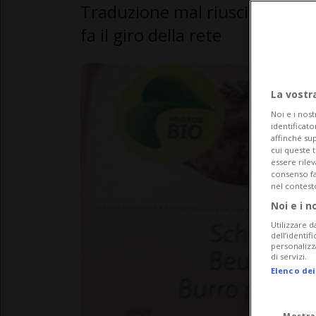
Traduzione mal riuscita su un 
fa il giro della rete
La vostr
Noi e i nost
identificato
affinché sup
cui queste 
essere rile
consenso fac
nel contest
Noi e i n
Utilizzare d
dell’identif
personalizz
di servizi.
Elenco dei
Mostra