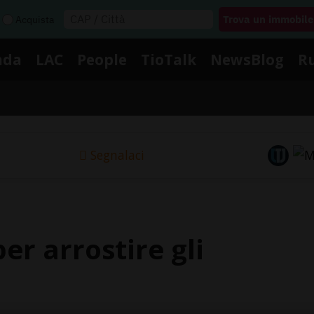
Acquista
nda
LAC
People
TioTalk
NewsBlog
R
Segnalaci
er arrostire gli