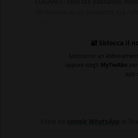
LUGANO - Non sta passando inosse
all'italiano di un prodotto, tra l'
Migros. Il burro svizzero per arros
🔐 Sblocca il n
Sottoscrivi un abbonamen
oppure scegli
MyTioAbo
per 
app 
Entra nel
canale WhatsApp
di Tic