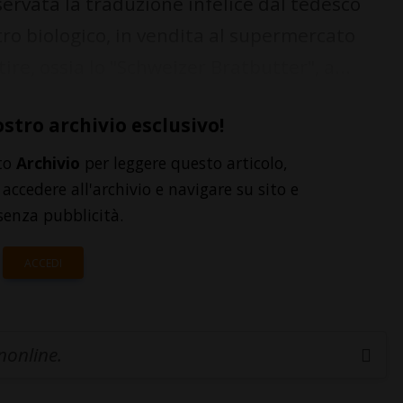
rvata la traduzione infelice dal tedesco
altro biologico, in vendita al supermercato
tire, ossia lo "Schweizer Bratbutter", a...
ostro archivio esclusivo!
to
Archivio
per leggere questo articolo,
accedere all'archivio e navigare su sito e
senza pubblicità.
ACCEDI
inonline.