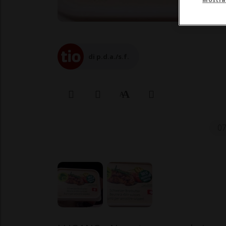
di p.d.a./s.f.
07