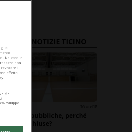
ULTIME NOTIZIE TICINO
gli o
iamento
e". Nel caso in
potrebbero non
 revocare il
anno effetto
cy.
ai fini
ti
ico, sviluppo
CANTONE
6 ore
8
Palestre pubbliche, perché
restano chiuse?
cetto