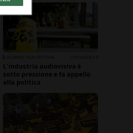
LOCARNO FILM FESTIVAL
10 ore
3
15
L'industria audiovisiva è
sotto pressione e fa appello
alla politica