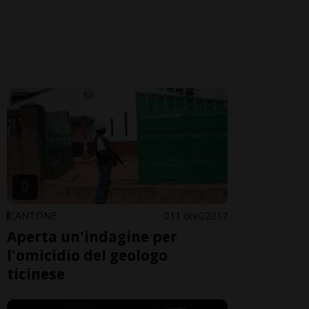
CANTONE
11 ore
2
17
Aperta un'indagine per
l'omicidio del geologo
ticinese