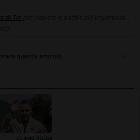
a di Tio
per ricevere le notizie più importanti
osta.
tare questo articolo
E
2 gior
160
394