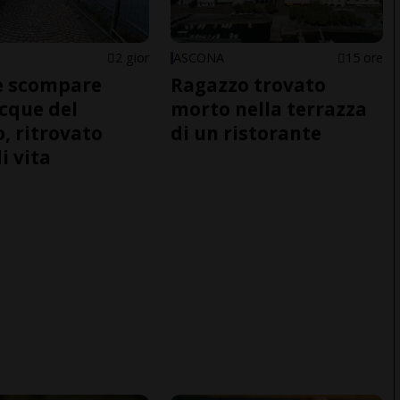
2 gior
ASCONA
15 ore
e scompare
Ragazzo trovato
acque del
morto nella terrazza
o, ritrovato
di un ristorante
i vita