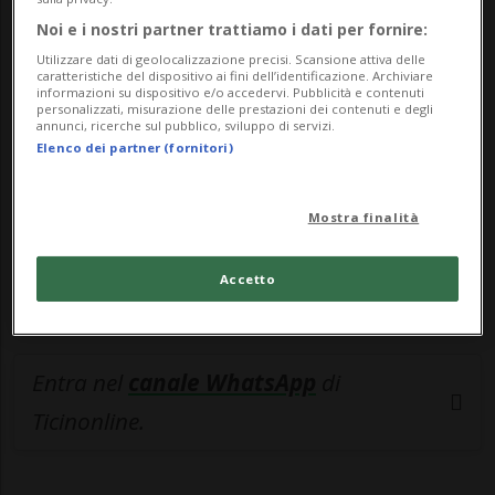
🔐 Sblocca il nostro archivio
Noi e i nostri partner trattiamo i dati per fornire:
Utilizzare dati di geolocalizzazione precisi. Scansione attiva delle
esclusivo!
caratteristiche del dispositivo ai fini dell’identificazione. Archiviare
informazioni su dispositivo e/o accedervi. Pubblicità e contenuti
personalizzati, misurazione delle prestazioni dei contenuti e degli
Sottoscrivi un abbonamento
Archivio
per
annunci, ricerche sul pubblico, sviluppo di servizi.
leggere questo articolo, oppure scegli
Elenco dei partner (fornitori)
MyTioAbo
per accedere all'archivio e
navigare su sito e app senza pubblicità.
Mostra finalità
ACCEDI
Accetto
Entra nel
canale WhatsApp
di
Ticinonline.