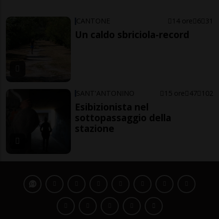
CANTONE
14 ore
6
31
Un caldo sbriciola-record
SANT'ANTONINO
15 ore
47
102
Esibizionista nel
sottopassaggio della
stazione