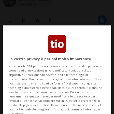
Giornalista
12 apr 2023 - 18:02
Aggiornamento 21:19
BELLINZONA - È allarme licenziamenti
abusivi in Svizzera. E ora syndicom,
La vostra privacy è per noi molto importante
Noi e i nostri
594
partner archiviamo e accediamo ai dati personali,
sindacato dei media e della
come i dati di navigazione gli o identificatori univoci, sul tuo
dispositivo . Selezionando Accetto, abiliti le tecnologie di
comunicazione, appoggiato dall'Unione
tracciamento affinché supportino gli scopi mostrati alla voce "Noi e i
nostri partner trattiamo i dati da fornire". Nel caso in cui queste
sindacale svizzera, chiede alle autorità di
tecnologie dovessero essere disabilitate, alcuni contenuti e annunci
visualizzati potrebbero non essere rilevanti. Puoi accedere
cambiare le regole in materia. «Al
nuovamente a questo menu per modificare le tue scelte o per
revocare il consenso facendo clic sul link Gestisci le preferenze in
momento la ...
fondo alla pagina web.. Tali scelte avranno effetto nel contesto del
nostro Sito web. Per maggiori informazioni, consulta l'Informativa
sulla privacy.