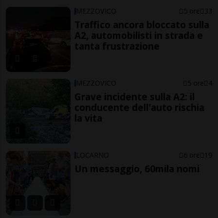
MEZZOVICO
5 ore
33
Traffico ancora bloccato sulla
A2, automobilisti in strada e
tanta frustrazione
MEZZOVICO
5 ore
4
Grave incidente sulla A2: il
conducente dell'auto rischia
la vita
LOCARNO
6 ore
19
Un messaggio, 60mila nomi