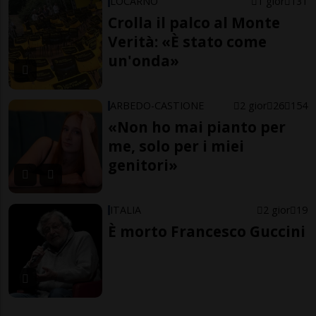
LOCARNO
1 gior
131
Crolla il palco al Monte
Verità: «È stato come
un'onda»
ARBEDO-CASTIONE
2 gior
26
154
«Non ho mai pianto per
me, solo per i miei
genitori»
ITALIA
2 gior
19
È morto Francesco Guccini