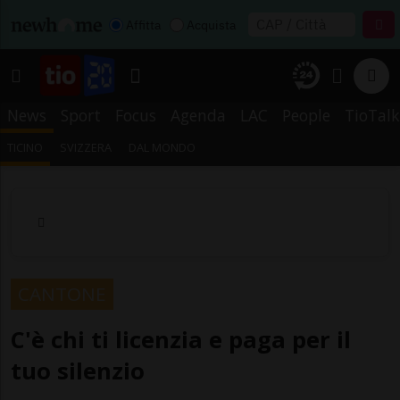
Affitta
Acquista
News
Sport
Focus
Agenda
LAC
People
TioTalk
TICINO
SVIZZERA
DAL MONDO
CANTONE
C'è chi ti licenzia e paga per il
tuo silenzio