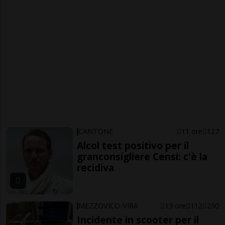
CANTONE
11 ore
127
Alcol test positivo per il
granconsigliere Censi: c'è la
recidiva
MEZZOVICO-VIRA
13 ore
112
250
Incidente in scooter per il