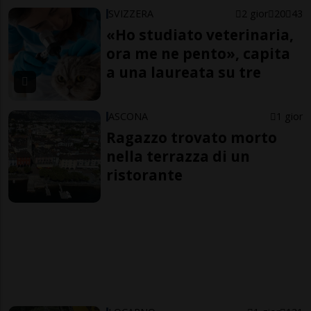
SVIZZERA
2 gior
20
43
«Ho studiato veterinaria,
ora me ne pento», capita
a una laureata su tre
ASCONA
1 gior
Ragazzo trovato morto
nella terrazza di un
ristorante