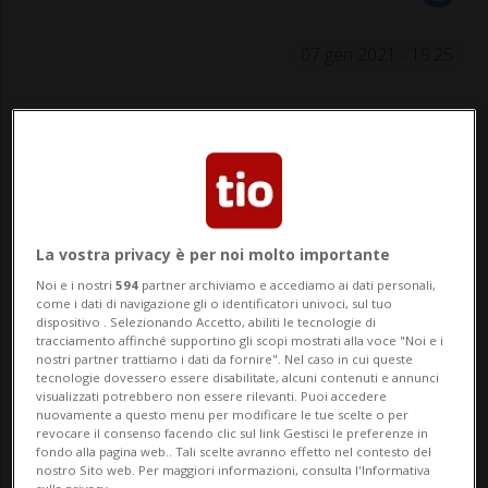
07 gen 2021 - 19:25
La vostra privacy è per noi molto importante
LOCARNO - La mitica Centovallina si mette
Noi e i nostri
594
partner archiviamo e accediamo ai dati personali,
a nuovo. A Locarno a fine dicembre ha
come i dati di navigazione gli o identificatori univoci, sul tuo
dispositivo . Selezionando Accetto, abiliti le tecnologie di
tracciamento affinché supportino gli scopi mostrati alla voce "Noi e i
avuto luogo una firma «storica» per la
nostri partner trattiamo i dati da fornire". Nel caso in cui queste
tecnologie dovessero essere disabilitate, alcuni contenuti e annunci
Ferrovia delle Centovalli: quella sul
visualizzati potrebbero non essere rilevanti. Puoi accedere
nuovamente a questo menu per modificare le tue scelte o per
contratto di fornitura con Stadler. Il
revocare il consenso facendo clic sul link Gestisci le preferenze in
fondo alla pagina web.. Tali scelte avranno effetto nel contesto del
costruttore Turgoviese produrrà ott...
nostro Sito web. Per maggiori informazioni, consulta l'Informativa