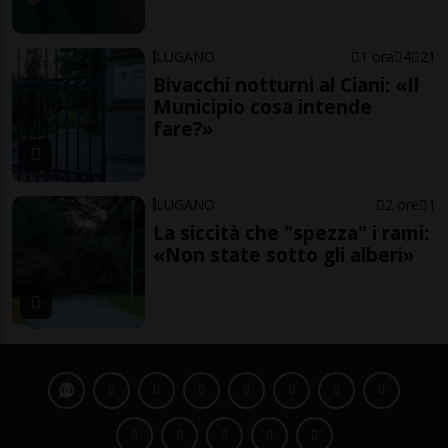
LUGANO
1 ora
4
21
Bivacchi notturni al Ciani: «Il
Municipio cosa intende
fare?»
LUGANO
2 ore
1
La siccità che "spezza" i rami:
«Non state sotto gli alberi»