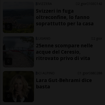
SVIZZERA
2 gior
103
142
Svizzeri in fuga
oltreconfine, lo fanno
soprattutto per la casa
LUGANO
2 gior
25enne scompare nelle
acque del Ceresio,
ritrovato privo di vita
SCI ALPINO
1 gior
68
288
Lara Gut-Behrami dice
basta