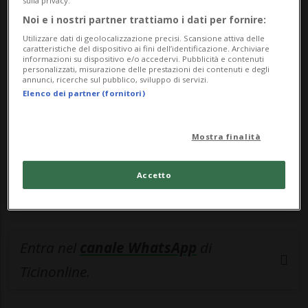
sulla privacy.
Noi e i nostri partner trattiamo i dati per fornire:
🔐 Sblocca il nostro archivio
Utilizzare dati di geolocalizzazione precisi. Scansione attiva delle
esclusivo!
caratteristiche del dispositivo ai fini dell’identificazione. Archiviare
informazioni su dispositivo e/o accedervi. Pubblicità e contenuti
personalizzati, misurazione delle prestazioni dei contenuti e degli
Sottoscrivi un abbonamento
Archivio
per
annunci, ricerche sul pubblico, sviluppo di servizi.
Elenco dei partner (fornitori)
leggere questo articolo, oppure scegli
MyTioAbo
per accedere all'archivio e
Mostra finalità
navigare su sito e app senza pubblicità.
Accetto
ACCEDI
Entra nel
canale WhatsApp
di
Ticinonline.