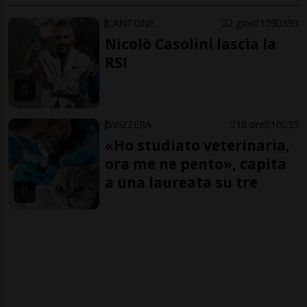
CANTONE
2 gior
159
393
Nicolò Casolini lascia la
RSI
SVIZZERA
18 ore
10
35
«Ho studiato veterinaria,
ora me ne pento», capita
a una laureata su tre