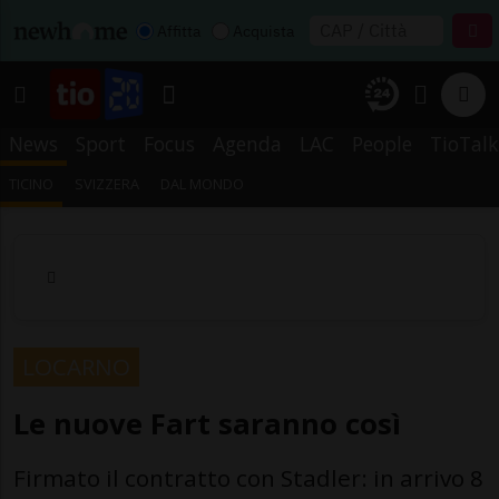
Affitta
Acquista
News
Sport
Focus
Agenda
LAC
People
TioTalk
TICINO
SVIZZERA
DAL MONDO
LOCARNO
Le nuove Fart saranno così
Firmato il contratto con Stadler: in arrivo 8