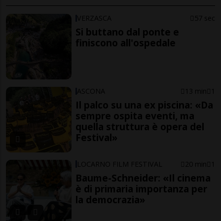
VERZASCA
57 sec
Si buttano dal ponte e
finiscono all'ospedale
ASCONA
13 min
1
Il palco su una ex piscina: «Da
sempre ospita eventi, ma
quella struttura è opera del
Festival»
LOCARNO FILM FESTIVAL
20 min
1
Baume-Schneider: «Il cinema
è di primaria importanza per
la democrazia»