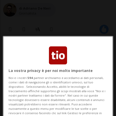
di Adriano De Neri
Giornalista
07 dic 2020 - 14:01
2
Il capolinea è stato dettato da molte
La vostra privacy è per noi molto importante
motivazioni, ma la pandemia ha
Noi e i nostri
594
partner archiviamo e accediamo ai dati personali,
giocato un ruolo determinate:
come i dati di navigazione gli o identificatori univoci, sul tuo
dispositivo . Selezionando Accetto, abiliti le tecnologie di
«L'annullamento del festival
tracciamento affinché supportino gli scopi mostrati alla voce "Noi e i
nostri partner trattiamo i dati da fornire". Nel caso in cui queste
Bellinzona Blues e l'incertezza per il
tecnologie dovessero essere disabilitate, alcuni contenuti e annunci
futuro non ci permettono di
visualizzati potrebbero non essere rilevanti. Puoi accedere
nuovamente a questo menu per modificare le tue scelte o per
continuare».
revocare il consenso facendo clic sul link Gestisci le preferenze in