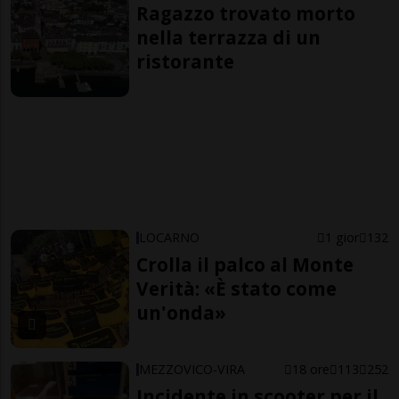
Ragazzo trovato morto
nella terrazza di un
ristorante
LOCARNO
1 gior
132
Crolla il palco al Monte
Verità: «È stato come
un'onda»
MEZZOVICO-VIRA
18 ore
113
252
Incidente in scooter per il