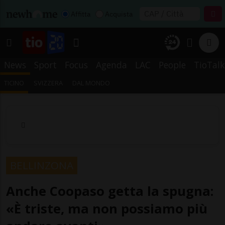
Affitta
Acquista
News
Sport
Focus
Agenda
LAC
People
TioTalk
TICINO
SVIZZERA
DAL MONDO
BELLINZONA
Anche Coopaso getta la spugna:
«È triste, ma non possiamo più