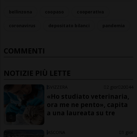
bellinzona
coopaso
cooperativa
coronavirus
depositato bilanci
pandemia
COMMENTI
NOTIZIE PIÙ LETTE
SVIZZERA
2 gior
20
44
«Ho studiato veterinaria,
ora me ne pento», capita
a una laureata su tre
ASCONA
1 gior