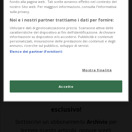
fondo alla pagina web.. Tali scelte avranno effetto nel contesto del
nostro Sito web. Per maggiori informazioni, consulta l'Informativa
sulla privacy.
BELLINZONA - Anche Coopaso soccombe
Noi e i nostri partner trattiamo i dati per fornire:
alla pandemia. «Malgrado tutto l'impegno
Utilizzare dati di geolocalizzazione precisi. Scansione attiva delle
caratteristiche del dispositivo ai fini dell’identificazione. Archiviare
informazioni su dispositivo e/o accedervi. Pubblicità e contenuti
profuso - precisa il comitato della
personalizzati, misurazione delle prestazioni dei contenuti e degli
annunci, ricerche sul pubblico, sviluppo di servizi.
cooperativa - abbiamo dovuto gettare la
Elenco dei partner (fornitori)
spugna e depositare i bilanci». La
situazione creatasi a seguito
Mostra finalità
dell'emergenza sanit...
Accetto
🔐 Sblocca il nostro archivio
esclusivo!
Sottoscrivi un abbonamento
Archivio
per
leggere questo articolo, oppure scegli