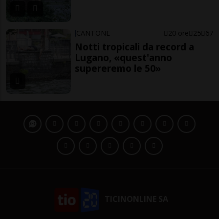
CANTONE
20 ore
25
67
Notti tropicali da record a
Lugano, «quest'anno
supereremo le 50»
TICINONLINE SA