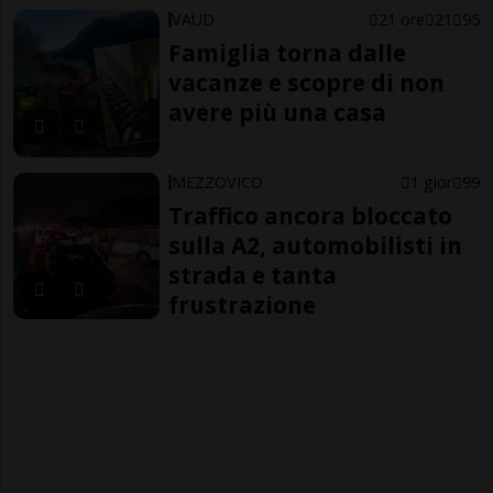
VAUD
21 ore
21
95
Famiglia torna dalle
vacanze e scopre di non
avere più una casa
MEZZOVICO
1 gior
99
Traffico ancora bloccato
sulla A2, automobilisti in
strada e tanta
frustrazione