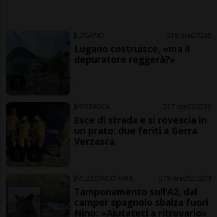
LUGANO
16 ore
7
30
Lugano costruisce, «ma il
depuratore reggerà?»
VERZASCA
17 ore
20
39
Esce di strada e si rovescia in
un prato: due feriti a Gerra
Verzasca
MEZZOVICO-VIRA
19 ore
52
204
Tamponamento sull’A2, dal
camper spagnolo sbalza fuori
Nino: «Aiutateci a ritrovarlo»