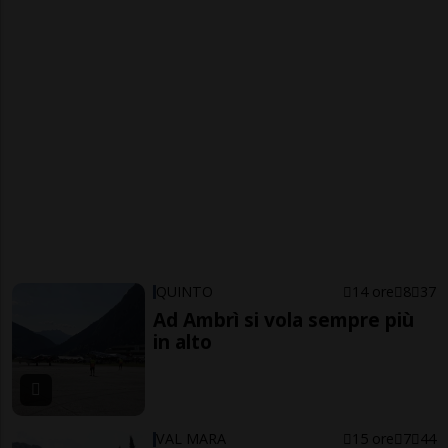
QUINTO
14 ore
8
37
Ad Ambrì si vola sempre più
in alto
VAL MARA
15 ore
7
44