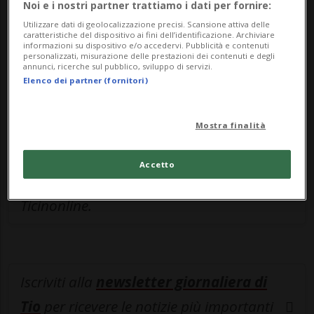
Noi e i nostri partner trattiamo i dati per fornire:
Sottoscrivi un abbonamento
Archivio
per
Utilizzare dati di geolocalizzazione precisi. Scansione attiva delle
leggere questo articolo, oppure scegli
caratteristiche del dispositivo ai fini dell’identificazione. Archiviare
informazioni su dispositivo e/o accedervi. Pubblicità e contenuti
MyTioAbo
per accedere all'archivio e
personalizzati, misurazione delle prestazioni dei contenuti e degli
annunci, ricerche sul pubblico, sviluppo di servizi.
navigare su sito e app senza pubblicità.
Elenco dei partner (fornitori)
ACCEDI
Mostra finalità
Accetto
Entra nel
canale WhatsApp
di
Ticinonline.
Iscriviti alla
newsletter giornaliera di
Tio
per ricevere le notizie più importanti