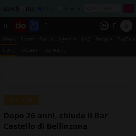
Affitta
Acquista
News
Sport
Focus
Agenda
LAC
People
TioTalk
TICINO
SVIZZERA
DAL MONDO
CANTONE
Dopo 26 anni, chiude il Bar
Castello di Bellinzona