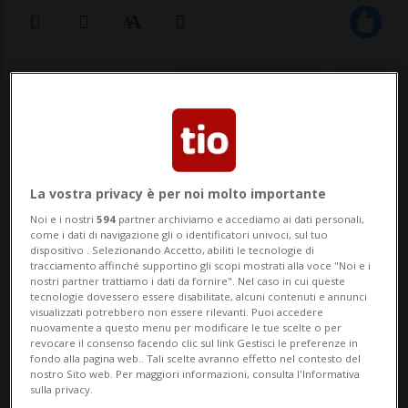
09 ott 2020 - 23:05
1
BELLINZONA - Il Bar Castello, di Bellinzona,
chiude dopo 26 anni di attività. La notizia
La vostra privacy è per noi molto importante
arriva direttamente dal titolare, Potito De
Noi e i nostri
594
partner archiviamo e accediamo ai dati personali,
Girolamo, che ha commentato come la
come i dati di navigazione gli o identificatori univoci, sul tuo
dispositivo . Selezionando Accetto, abiliti le tecnologie di
decisione «non sia stata per nulla
tracciamento affinché supportino gli scopi mostrati alla voce "Noi e i
nostri partner trattiamo i dati da fornire". Nel caso in cui queste
semplice». «Parte di ...
tecnologie dovessero essere disabilitate, alcuni contenuti e annunci
visualizzati potrebbero non essere rilevanti. Puoi accedere
nuovamente a questo menu per modificare le tue scelte o per
revocare il consenso facendo clic sul link Gestisci le preferenze in
🔐 Sblocca il nostro archivio
fondo alla pagina web.. Tali scelte avranno effetto nel contesto del
nostro Sito web. Per maggiori informazioni, consulta l'Informativa
esclusivo!
sulla privacy.