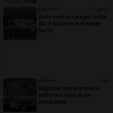
MEZZOVICO
1 gior
21
Auto contro camper sulla
A2: il bilancio è di sette
feriti
ASCONA
2 gior
Ragazzo trovato morto
nella terrazza di un
ristorante