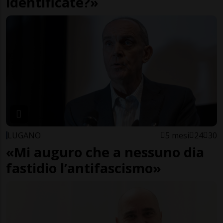
identificate?»
LUGANO
5 mesi
24
30
«Mi auguro che a nessuno dia
fastidio l’antifascismo»