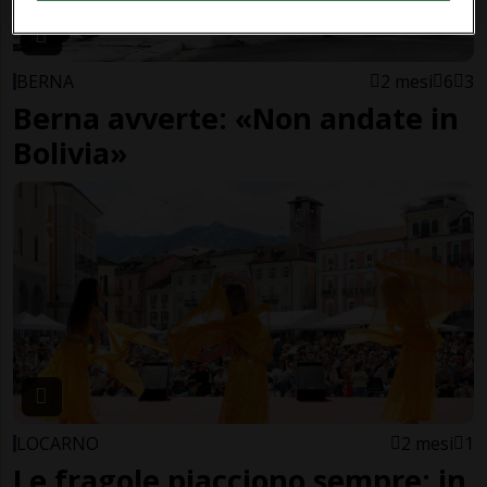
BERNA
2 mesi
6
3
Berna avverte: «Non andate in
Bolivia»
LOCARNO
2 mesi
1
Le fragole piacciono sempre: in