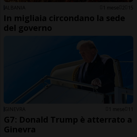
ALBANIA
1 mese
2
15
In migliaia circondano la sede
del governo
GINEVRA
1 mese
11
G7: Donald Trump è atterrato a
Ginevra