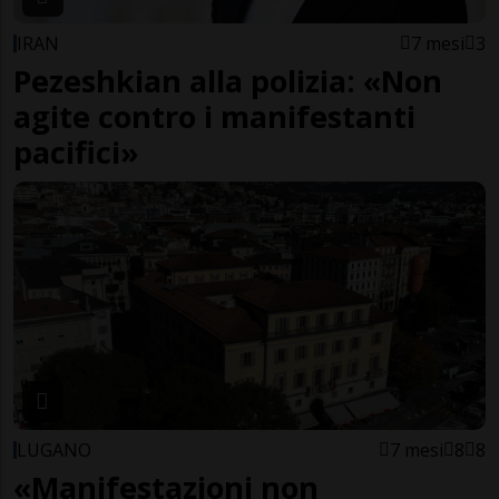
IRAN
7 mesi
3
Pezeshkian alla polizia: «Non
agite contro i manifestanti
pacifici»
LUGANO
7 mesi
8
8
«Manifestazioni non