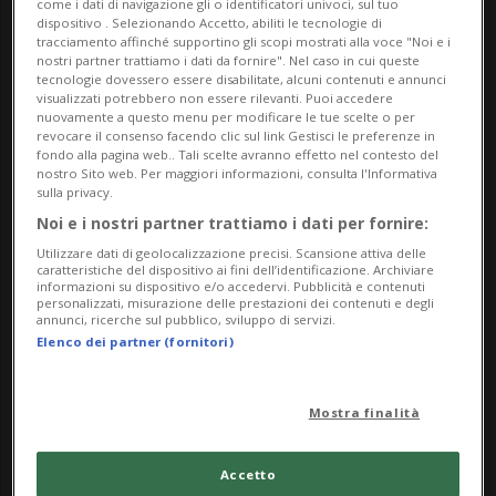
come i dati di navigazione gli o identificatori univoci, sul tuo
dispositivo . Selezionando Accetto, abiliti le tecnologie di
tracciamento affinché supportino gli scopi mostrati alla voce "Noi e i
nostri partner trattiamo i dati da fornire". Nel caso in cui queste
tecnologie dovessero essere disabilitate, alcuni contenuti e annunci
visualizzati potrebbero non essere rilevanti. Puoi accedere
nuovamente a questo menu per modificare le tue scelte o per
revocare il consenso facendo clic sul link Gestisci le preferenze in
fondo alla pagina web.. Tali scelte avranno effetto nel contesto del
nostro Sito web. Per maggiori informazioni, consulta l'Informativa
sulla privacy.
LOCARNO
2 mesi
12
19
Noi e i nostri partner trattiamo i dati per fornire:
Piazza Grande in mano a
Utilizzare dati di geolocalizzazione precisi. Scansione attiva delle
caratteristiche del dispositivo ai fini dell’identificazione. Archiviare
Moon+Stars fino al 2032
informazioni su dispositivo e/o accedervi. Pubblicità e contenuti
personalizzati, misurazione delle prestazioni dei contenuti e degli
annunci, ricerche sul pubblico, sviluppo di servizi.
Elenco dei partner (fornitori)
Mostra finalità
Accetto