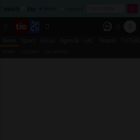
Affitta
Acquista
News
Sport
Focus
Agenda
LAC
People
TioTalk
TICINO
SVIZZERA
DAL MONDO