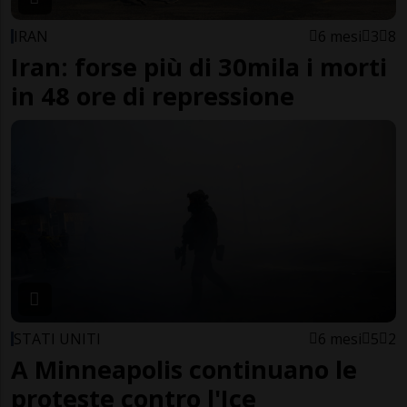
IRAN
6 mesi
3
8
Iran: forse più di 30mila i morti
in 48 ore di repressione
STATI UNITI
6 mesi
5
2
A Minneapolis continuano le
proteste contro l'Ice