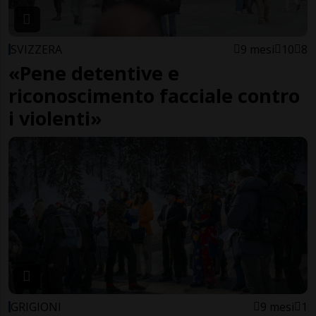
SVIZZERA
9 mesi
10
8
«Pene detentive e
riconoscimento facciale contro
i violenti»
GRIGIONI
9 mesi
1