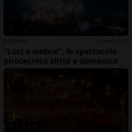
LOCARNO
2 sett
19
20
"Luci e ombre", lo spettacolo
pirotecnico slitta a domenica