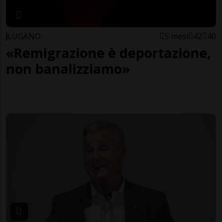
LUGANO
5 mesi
42
40
«Remigrazione è deportazione,
non banalizziamo»