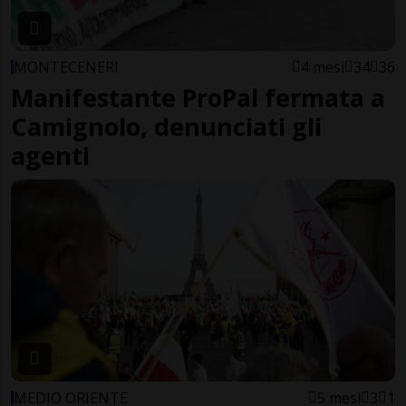
MONTECENERI
4 mesi
34
36
Manifestante ProPal fermata a
Camignolo, denunciati gli
agenti
MEDIO ORIENTE
5 mesi
3
1