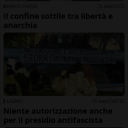
MARCO CHIESA
5 mesi
3
2
Il confine sottile tra libertà e
anarchia
LUGANO
5 mesi
43
25
Niente autorizzazione anche
per il presidio antifascista