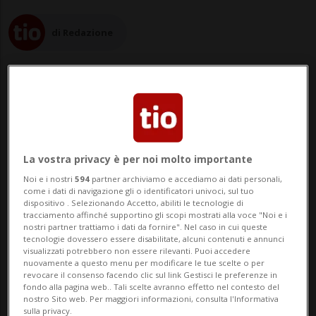
di Redazione
27 giu 2023 - 17:58
8
La vostra privacy è per noi molto importante
BERNA - Il Consiglio federale e il
Noi e i nostri
594
partner archiviamo e accediamo ai dati personali,
come i dati di navigazione gli o identificatori univoci, sul tuo
Parlamento devono prendere
dispositivo . Selezionando Accetto, abiliti le tecnologie di
tracciamento affinché supportino gli scopi mostrati alla voce "Noi e i
provvedimenti per abbandonare
nostri partner trattiamo i dati da fornire". Nel caso in cui queste
tecnologie dovessero essere disabilitate, alcuni contenuti e annunci
definitivamente entro il 2030 il commercio
visualizzati potrebbero non essere rilevanti. Puoi accedere
nuovamente a questo menu per modificare le tue scelte o per
di carbone, considerato la fonte
revocare il consenso facendo clic sul link Gestisci le preferenze in
fondo alla pagina web.. Tali scelte avranno effetto nel contesto del
energetica più inquinante al mondo. È
nostro Sito web. Per maggiori informazioni, consulta l'Informativa
sulla privacy.