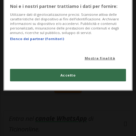
quanto richiede una petizione ...
Noi e i nostri partner trattiamo i dati per fornire:
Utilizzare dati di geolocalizzazione precisi. Scansione attiva delle
caratteristiche del dispositivo ai fini dell’identificazione. Archiviare
🔐 Sblocca il nostro archivio
informazioni su dispositivo e/o accedervi. Pubblicità e contenuti
personalizzati, misurazione delle prestazioni dei contenuti e degli
esclusivo!
annunci, ricerche sul pubblico, sviluppo di servizi.
Elenco dei partner (fornitori)
Sottoscrivi un abbonamento
Archivio
per
leggere questo articolo, oppure scegli
Mostra finalità
MyTioAbo
per accedere all'archivio e
navigare su sito e app senza pubblicità.
Accetto
ACCEDI
Entra nel
canale WhatsApp
di
Ticinonline.