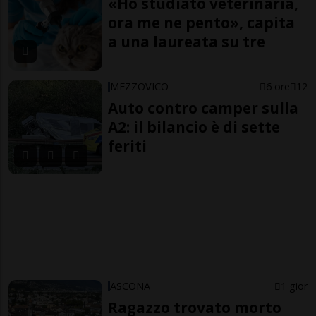
«Ho studiato veterinaria,
ora me ne pento», capita
a una laureata su tre
MEZZOVICO
6 ore
12
Auto contro camper sulla
A2: il bilancio è di sette
feriti
ASCONA
1 gior
Ragazzo trovato morto