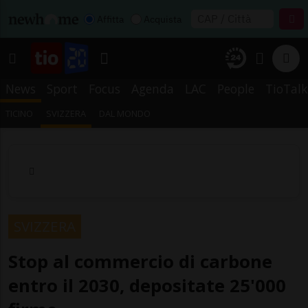
Affitta
Acquista
News
Sport
Focus
Agenda
LAC
People
TioTalk
TICINO
SVIZZERA
DAL MONDO
SVIZZERA
Stop al commercio di carbone
entro il 2030, depositate 25'000