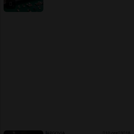
ARGOVIA
10 ore
3
18