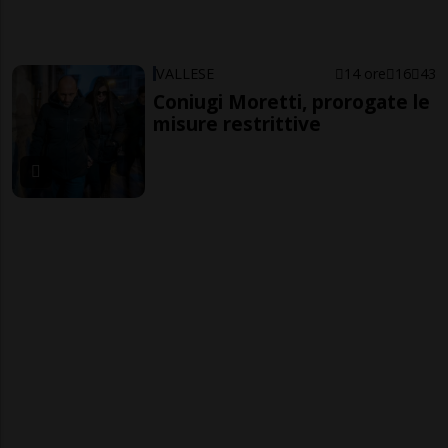
VALLESE
14 ore
16
43
Coniugi Moretti, prorogate le
misure restrittive