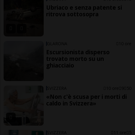
Ubriaco e senza patente si
ritrova sottosopra
GLARONA
10 ore
Escursionista disperso
trovato morto su un
ghiacciaio
SVIZZERA
10 ore
9
50
«Non c'è scusa per i morti di
caldo in Svizzera»
SVIZZERA
11 ore
5