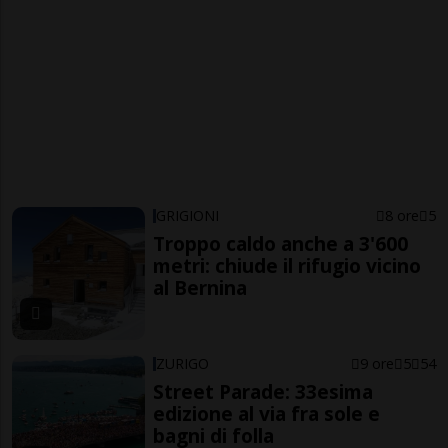
GRIGIONI
8 ore
5
Troppo caldo anche a 3'600
metri: chiude il rifugio vicino
al Bernina
ZURIGO
9 ore
5
54
Street Parade: 33esima
edizione al via fra sole e
bagni di folla