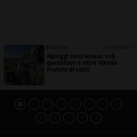
SVIZZERA
14 ore
19
37
Alpeggi senz’acqua: voli
quotidiani e oltre 10mila
franchi di costi