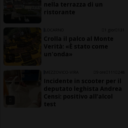
nella terrazza di un
ristorante
LOCARNO
1 gior
131
Crolla il palco al Monte
Verità: «È stato come
un'onda»
MEZZOVICO-VIRA
9 ore
111
248
Incidente in scooter per il
deputato leghista Andrea
Censi: positivo all’alcol
test