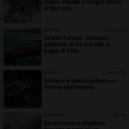
metri: chiude il rifugio vicino
al Bernina
ZURIGO
2 ore
2
8
Street Parade: 33esima
edizione al via fra sole e
bagni di folla
ARGOVIA
3 ore
2
9
Ubriaco e senza patente si
ritrova sottosopra
GLARONA
3 ore
Escursionista disperso