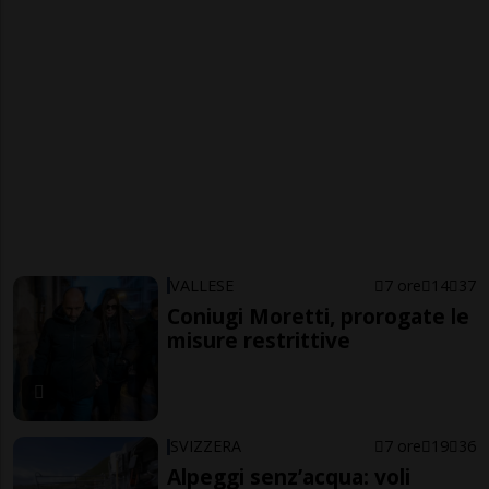
VALLESE
7 ore
14
37
Coniugi Moretti, prorogate le
misure restrittive
SVIZZERA
7 ore
19
36
Alpeggi senz’acqua: voli