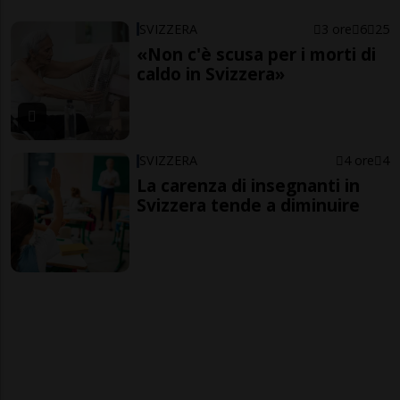
SVIZZERA
3 ore
6
25
«Non c'è scusa per i morti di
caldo in Svizzera»
SVIZZERA
4 ore
4
La carenza di insegnanti in
Svizzera tende a diminuire