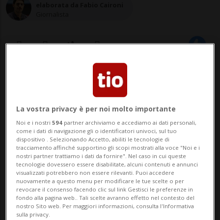
elaborata da Fabio Caironi
Giornalista
01 mar 2022 - 15:10
BERNA - La Banca Nazionale Svizzera (BNS)
La vostra privacy è per noi molto importante
sta valutando l'impatto delle sanzioni
Noi e i nostri
594
partner archiviamo e accediamo ai dati personali,
come i dati di navigazione gli o identificatori univoci, sul tuo
contro la Russia sul suo portafoglio di titoli
dispositivo . Selezionando Accetto, abiliti le tecnologie di
tracciamento affinché supportino gli scopi mostrati alla voce "Noi e i
russi e sta considerando la possibilità di
nostri partner trattiamo i dati da fornire". Nel caso in cui queste
tecnologie dovessero essere disabilitate, alcuni contenuti e annunci
venderli. «La BNS detiene titoli legati alla
visualizzati potrebbero non essere rilevanti. Puoi accedere
nuovamente a questo menu per modificare le tue scelte o per
Russia, che rapprese...
revocare il consenso facendo clic sul link Gestisci le preferenze in
fondo alla pagina web.. Tali scelte avranno effetto nel contesto del
nostro Sito web. Per maggiori informazioni, consulta l'Informativa
sulla privacy.