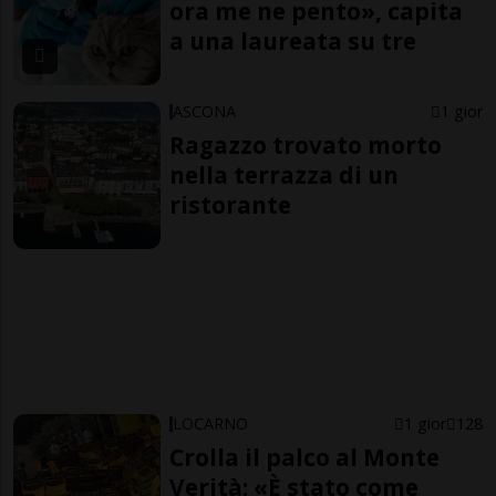
ora me ne pento», capita
a una laureata su tre
ASCONA
1 gior
Ragazzo trovato morto
nella terrazza di un
ristorante
LOCARNO
1 gior
128
Crolla il palco al Monte
Verità: «È stato come