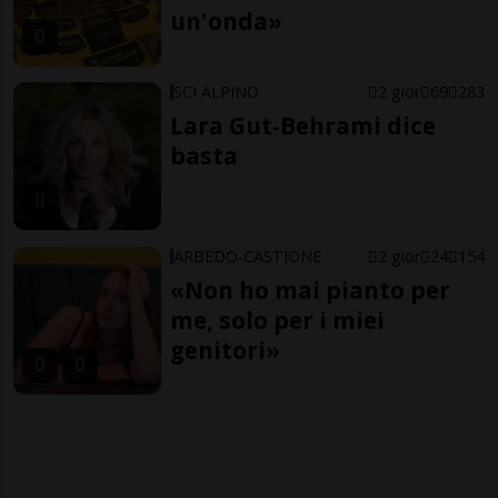
un'onda»
SCI ALPINO
2 gior
69
283
Lara Gut-Behrami dice
basta
ARBEDO-CASTIONE
2 gior
24
154
«Non ho mai pianto per
me, solo per i miei
genitori»