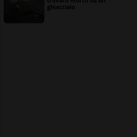
trovato morto su un
ghiacciaio