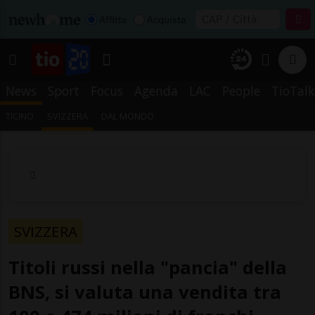
Affitta
Acquista
News
Sport
Focus
Agenda
LAC
People
TioTalk
TICINO
SVIZZERA
DAL MONDO
SVIZZERA
Titoli russi nella "pancia" della
BNS, si valuta una vendita tra