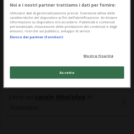
🔐 Sblocca il nostro archivio
Noi e i nostri partner trattiamo i dati per fornire:
esclusivo!
Utilizzare dati di geolocalizzazione precisi. Scansione attiva delle
caratteristiche del dispositivo ai fini dell’identificazione. Archiviare
informazioni su dispositivo e/o accedervi. Pubblicità e contenuti
Sottoscrivi un abbonamento
Archivio
per
personalizzati, misurazione delle prestazioni dei contenuti e degli
annunci, ricerche sul pubblico, sviluppo di servizi.
leggere questo articolo, oppure scegli
Elenco dei partner (fornitori)
MyTioAbo
per accedere all'archivio e
navigare su sito e app senza pubblicità.
Mostra finalità
ACCEDI
Accetto
Entra nel
canale WhatsApp
di
Ticinonline.