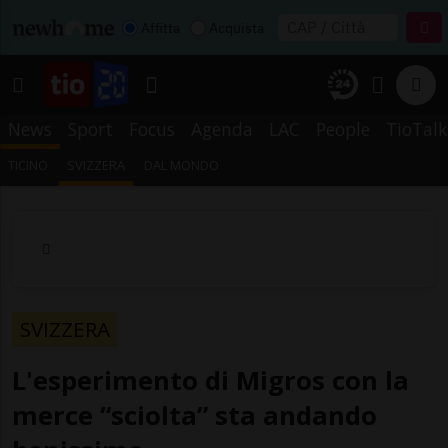
Affitta
Acquista
News
Sport
Focus
Agenda
LAC
People
TioTalk
TICINO
SVIZZERA
DAL MONDO
SVIZZERA
L'esperimento di Migros con la
merce “sciolta” sta andando