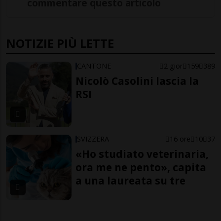
commentare questo articolo
NOTIZIE PIÙ LETTE
CANTONE
2 gior
159
389
Nicolò Casolini lascia la
RSI
SVIZZERA
16 ore
10
37
«Ho studiato veterinaria,
ora me ne pento», capita
a una laureata su tre