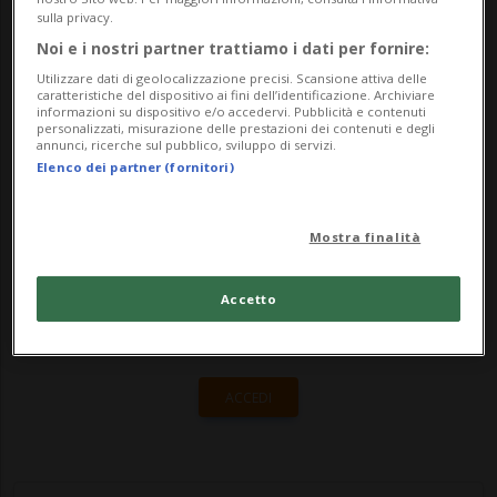
recipienti riutilizzabili. È questa la formula
sulla privacy.
alla base di un test che Migros ha svolto in
Noi e i nostri partner trattiamo i dati per fornire:
alcuni suoi centri in alcune ...
Utilizzare dati di geolocalizzazione precisi. Scansione attiva delle
caratteristiche del dispositivo ai fini dell’identificazione. Archiviare
informazioni su dispositivo e/o accedervi. Pubblicità e contenuti
personalizzati, misurazione delle prestazioni dei contenuti e degli
annunci, ricerche sul pubblico, sviluppo di servizi.
🔐 Sblocca il nostro archivio
Elenco dei partner (fornitori)
esclusivo!
Mostra finalità
Sottoscrivi un abbonamento
Archivio
per
leggere questo articolo, oppure scegli
Accetto
MyTioAbo
per accedere all'archivio e
navigare su sito e app senza pubblicità.
ACCEDI