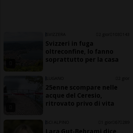
SVIZZERA
2 gior
103
143
Svizzeri in fuga
oltreconfine, lo fanno
soprattutto per la casa
LUGANO
2 gior
25enne scompare nelle
acque del Ceresio,
ritrovato privo di vita
SCI ALPINO
1 gior
67
289
Lara Gut-Behrami dice