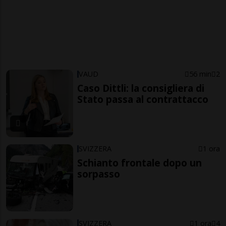
VAUD
56 min
2
Caso Dittli: la consigliera di
Stato passa al contrattacco
SVIZZERA
1 ora
Schianto frontale dopo un
sorpasso
SVIZZERA
1 ora
4