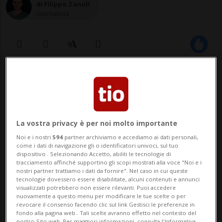
di Filippo Zanoli
Giornalista
26 feb 2021 - 13:40
La vostra privacy è per noi molto importante
Noi e i nostri
594
partner archiviamo e accediamo ai dati personali,
come i dati di navigazione gli o identificatori univoci, sul tuo
dispositivo . Selezionando Accetto, abiliti le tecnologie di
tracciamento affinché supportino gli scopi mostrati alla voce "Noi e i
BERNA - Frutta secca, legumi, cereali,
nostri partner trattiamo i dati da fornire". Nel caso in cui queste
tecnologie dovessero essere disabilitate, alcuni contenuti e annunci
pasta e pure detersivo a libero servizio,
visualizzati potrebbero non essere rilevanti. Puoi accedere
nuovamente a questo menu per modificare le tue scelte o per
revocare il consenso facendo clic sul link Gestisci le preferenze in
erogati da distributori direttamente nei
fondo alla pagina web.. Tali scelte avranno effetto nel contesto del
nostro Sito web. Per maggiori informazioni, consulta l'Informativa