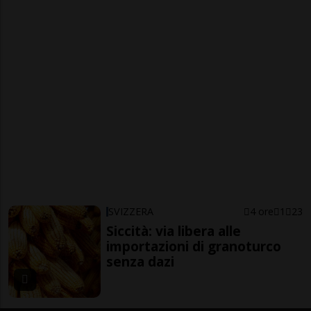
SVIZZERA
4 ore
1
23
Siccità: via libera alle
importazioni di granoturco
senza dazi