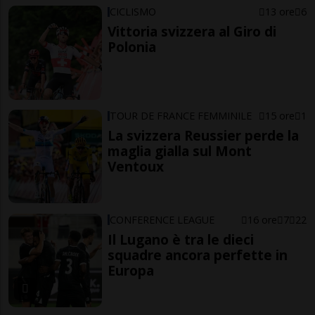
CICLISMO
13 ore
6
Vittoria svizzera al Giro di
Polonia
TOUR DE FRANCE FEMMINILE
15 ore
1
La svizzera Reussier perde la
maglia gialla sul Mont
Ventoux
CONFERENCE LEAGUE
16 ore
7
22
Il Lugano è tra le dieci
squadre ancora perfette in
Europa