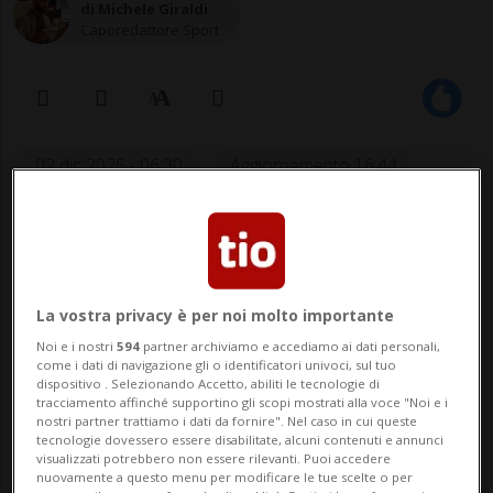
di Michele Giraldi
Caporedattore Sport
02 dic 2025 - 06:30
Aggiornamento 16:44
1
La vostra privacy è per noi molto importante
Noi e i nostri
594
partner archiviamo e accediamo ai dati personali,
come i dati di navigazione gli o identificatori univoci, sul tuo
dispositivo . Selezionando Accetto, abiliti le tecnologie di
tracciamento affinché supportino gli scopi mostrati alla voce "Noi e i
nostri partner trattiamo i dati da fornire". Nel caso in cui queste
tecnologie dovessero essere disabilitate, alcuni contenuti e annunci
Da oggi, martedì, Noè sarà
visualizzati potrebbero non essere rilevanti. Puoi accedere
impegnato a Lublino negli Europei in
nuovamente a questo menu per modificare le tue scelte o per