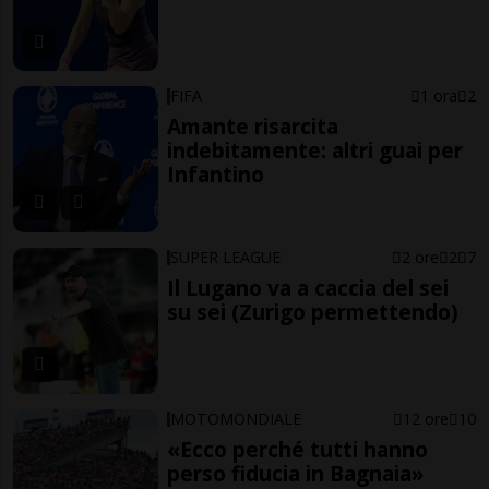
FIFA
1 ora
2
Amante risarcita
indebitamente: altri guai per
Infantino
SUPER LEAGUE
2 ore
2
7
Il Lugano va a caccia del sei
su sei (Zurigo permettendo)
MOTOMONDIALE
12 ore
10
«Ecco perché tutti hanno
perso fiducia in Bagnaia»