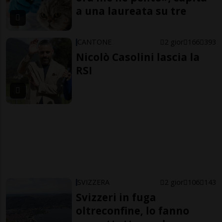
a una laureata su tre
CANTONE
2 gior
166
393
Nicolò Casolini lascia la
RSI
SVIZZERA
2 gior
106
143
Svizzeri in fuga
oltreconfine, lo fanno