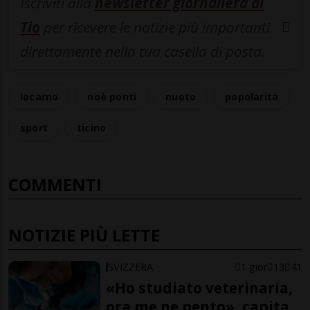
Iscriviti alla
newsletter giornaliera di
Tio
per ricevere le notizie più importanti
direttamente nella tua casella di posta.
locarno
noè ponti
nuoto
popolarità
sport
ticino
COMMENTI
NOTIZIE PIÙ LETTE
SVIZZERA
1 gior
13
41
«Ho studiato veterinaria,
ora me ne pento», capita