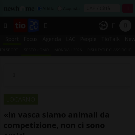
Affitta
Acquista
s
Sport
Focus
Agenda
LAC
People
TioTalk
New
TRI SPORT
SESTO UOMO
MONDIALI 2026
RISULTATI E CLASSIFICHE
LOCARNO
«In vasca siamo animali da
competizione, non ci sono