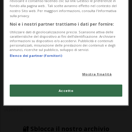
revocare il consenso facendo clic sul link Gestisci le preferenze in
vasca corta.
fondo alla pagina web.. Tali scelte avranno effetto nel contesto del
nostro Sito web. Per maggiori informazioni, consulta l'Informativa
sulla privacy.
Noi e i nostri partner trattiamo i dati per fornire:
SPORT: Risultati e classifiche
Utilizzare dati di geolocalizzazione precisi. Scansione attiva delle
caratteristiche del dispositivo ai fini dell’identificazione. Archiviare
informazioni su dispositivo e/o accedervi. Pubblicità e contenuti
personalizzati, misurazione delle prestazioni dei contenuti e degli
LOCARNO - Allenamenti, pressioni, grandi
annunci, ricerche sul pubblico, sviluppo di servizi.
Elenco dei partner (fornitori)
competizioni e poi ancora, in ordine
sparso, famiglia, impegni istituzionali e
Mostra finalità
con i media, amici, obblighi con gli sponsor
e amore. Il presente di Noè Ponti è
Accetto
intenso, come un calendario senza spazi
vuoti.E...
🔐 Sblocca il nostro archivio