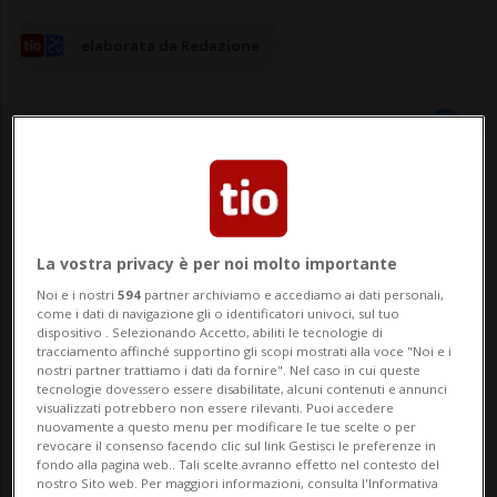
elaborata da Redazione
31 ago 2025 - 22:30
Aggiornamento 01 set 2025 - 06:33
La vostra privacy è per noi molto importante
Noi e i nostri
594
partner archiviamo e accediamo ai dati personali,
BERNA - L'estate sta finendo, cantavano i
come i dati di navigazione gli o identificatori univoci, sul tuo
dispositivo . Selezionando Accetto, abiliti le tecnologie di
Righeira. E sembrerebbe, stando a Quirin
tracciamento affinché supportino gli scopi mostrati alla voce "Noi e i
nostri partner trattiamo i dati da fornire". Nel caso in cui queste
Beck, meteorologo di MeteoNews, che quel
tecnologie dovessero essere disabilitate, alcuni contenuti e annunci
visualizzati potrebbero non essere rilevanti. Puoi accedere
momento stia arrivando anche in Svizzera.
nuovamente a questo menu per modificare le tue scelte o per
revocare il consenso facendo clic sul link Gestisci le preferenze in
Con l'inizio di settembre, secondo lui, si
fondo alla pagina web.. Tali scelte avranno effetto nel contesto del
nostro Sito web. Per maggiori informazioni, consulta l'Informativa