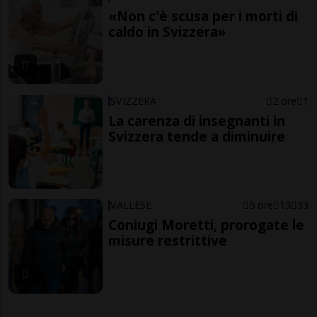
«Non c'è scusa per i morti di
caldo in Svizzera»
SVIZZERA
2 ore
1
La carenza di insegnanti in
Svizzera tende a diminuire
VALLESE
5 ore
13
33
Coniugi Moretti, prorogate le
misure restrittive