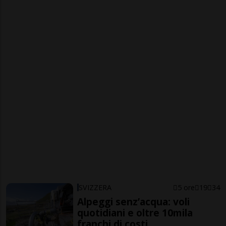
SVIZZERA
5 ore
19
34
Alpeggi senz’acqua: voli
quotidiani e oltre 10mila
franchi di costi