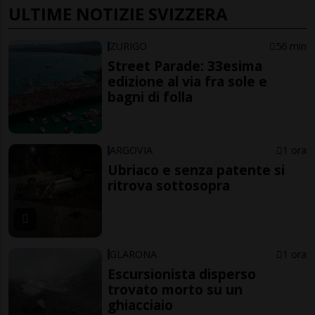
ULTIME NOTIZIE SVIZZERA
ZURIGO
56 min
Street Parade: 33esima
edizione al via fra sole e
bagni di folla
ARGOVIA
1 ora
Ubriaco e senza patente si
ritrova sottosopra
GLARONA
1 ora
Escursionista disperso
trovato morto su un
ghiacciaio