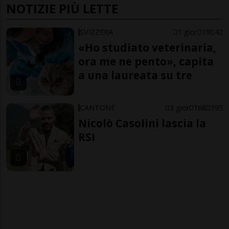
NOTIZIE PIÙ LETTE
SVIZZERA
1 gior
19
42
«Ho studiato veterinaria,
ora me ne pento», capita
a una laureata su tre
CANTONE
3 gior
168
395
Nicolò Casolini lascia la
RSI