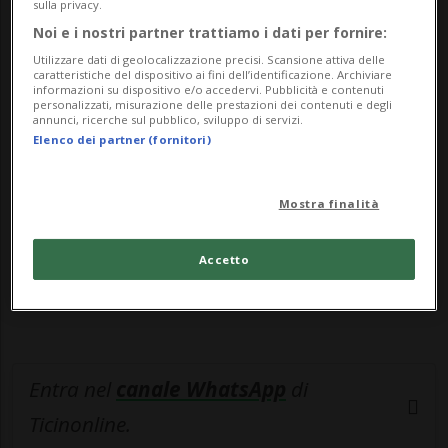
potrà dire addio alle temperature estive...
sulla privacy.
Noi e i nostri partner trattiamo i dati per fornire:
Utilizzare dati di geolocalizzazione precisi. Scansione attiva delle
🔐 Sblocca il nostro archivio
caratteristiche del dispositivo ai fini dell’identificazione. Archiviare
informazioni su dispositivo e/o accedervi. Pubblicità e contenuti
esclusivo!
personalizzati, misurazione delle prestazioni dei contenuti e degli
annunci, ricerche sul pubblico, sviluppo di servizi.
Elenco dei partner (fornitori)
Sottoscrivi un abbonamento
Archivio
per
leggere questo articolo, oppure scegli
MyTioAbo
per accedere all'archivio e
Mostra finalità
navigare su sito e app senza pubblicità.
Accetto
ACCEDI
Entra nel
canale WhatsApp
di
Ticinonline.