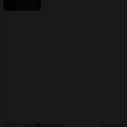
SVIZZERA
1 ora
2
20