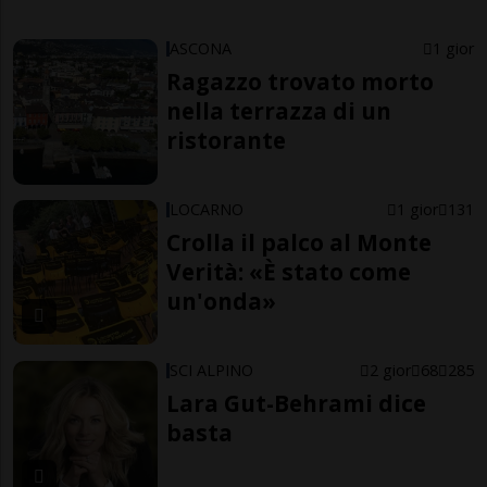
ASCONA
1 gior
Ragazzo trovato morto
nella terrazza di un
ristorante
LOCARNO
1 gior
131
Crolla il palco al Monte
Verità: «È stato come
un'onda»
SCI ALPINO
2 gior
68
285
Lara Gut-Behrami dice
basta