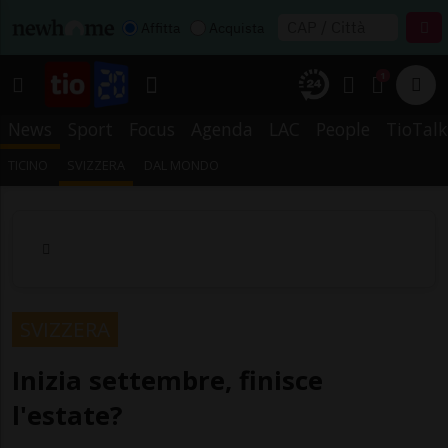
Affitta
Acquista
1
News
Sport
Focus
Agenda
LAC
People
TioTalk
TICINO
SVIZZERA
DAL MONDO
SVIZZERA
Inizia settembre, finisce
l'estate?