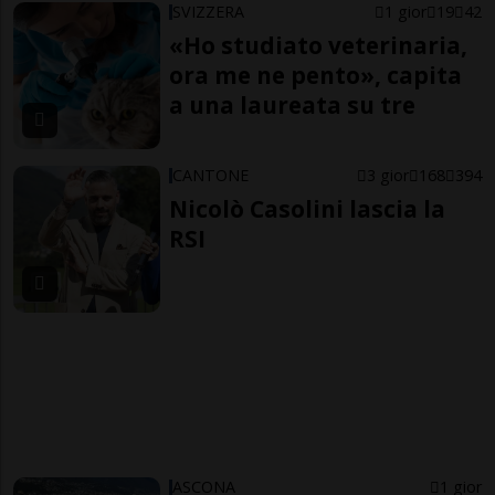
SVIZZERA
1 gior
19
42
«Ho studiato veterinaria,
ora me ne pento», capita
a una laureata su tre
CANTONE
3 gior
168
394
Nicolò Casolini lascia la
RSI
ASCONA
1 gior