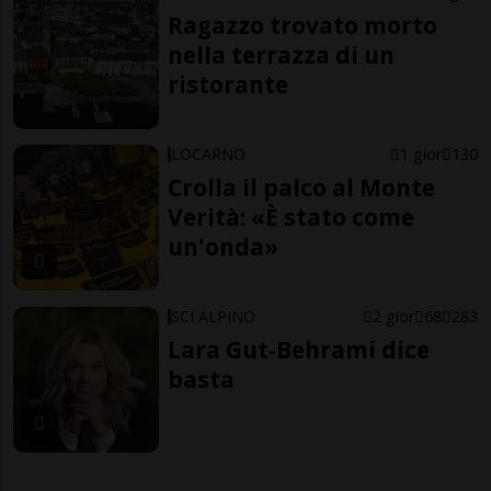
Ragazzo trovato morto
nella terrazza di un
ristorante
LOCARNO
1 gior
130
Crolla il palco al Monte
Verità: «È stato come
un'onda»
SCI ALPINO
2 gior
68
283
Lara Gut-Behrami dice
basta