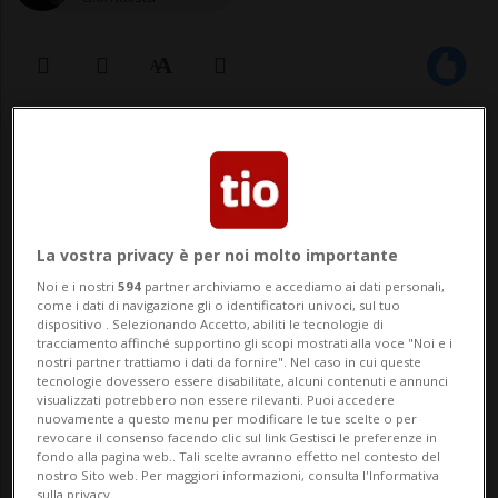
13 gen 2023 - 16:40
Aggiornamento 20:37
BRUGG - Nove anni di reclusione per
l'uomo di 53 anni di origine irachena che
La vostra privacy è per noi molto importante
nell'agosto 2019 ha gettato a terra con
Noi e i nostri
594
partner archiviamo e accediamo ai dati personali,
come i dati di navigazione gli o identificatori univoci, sul tuo
violenza per due volte la figlia di quattro
dispositivo . Selezionando Accetto, abiliti le tecnologie di
tracciamento affinché supportino gli scopi mostrati alla voce "Noi e i
anni. È quanto ha stabilito il Tribunale
nostri partner trattiamo i dati da fornire". Nel caso in cui queste
tecnologie dovessero essere disabilitate, alcuni contenuti e annunci
distrettuale di Brugg (AG) che lo ha in ...
visualizzati potrebbero non essere rilevanti. Puoi accedere
nuovamente a questo menu per modificare le tue scelte o per
revocare il consenso facendo clic sul link Gestisci le preferenze in
fondo alla pagina web.. Tali scelte avranno effetto nel contesto del
🔐 Sblocca il nostro archivio
nostro Sito web. Per maggiori informazioni, consulta l'Informativa
sulla privacy.