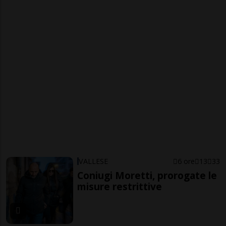
VALLESE
6 ore
13
33
Coniugi Moretti, prorogate le
misure restrittive