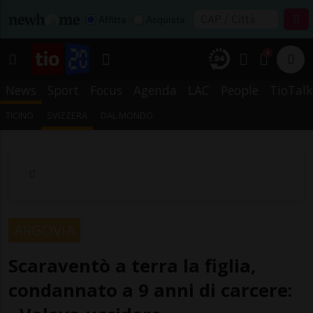
Affitta
Acquista
1
News
Sport
Focus
Agenda
LAC
People
TioTalk
TICINO
SVIZZERA
DAL MONDO
ARGOVIA
Scaraventò a terra la figlia,
condannato a 9 anni di carcere: