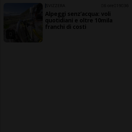
SVIZZERA
6 ore
19
36
Alpeggi senz’acqua: voli
quotidiani e oltre 10mila
franchi di costi