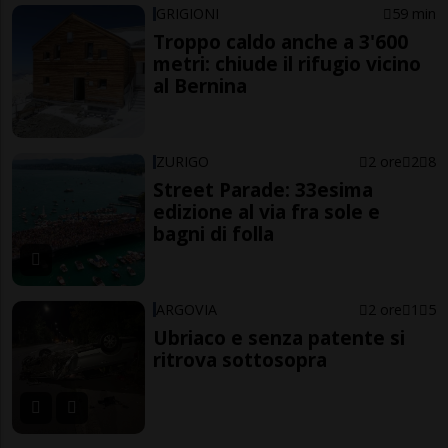
GRIGIONI
59 min
Troppo caldo anche a 3'600
metri: chiude il rifugio vicino
al Bernina
ZURIGO
2 ore
2
8
Street Parade: 33esima
edizione al via fra sole e
bagni di folla
ARGOVIA
2 ore
1
5
Ubriaco e senza patente si
ritrova sottosopra