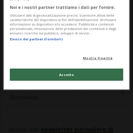
esclusivo!
Noi e i nostri partner trattiamo i dati per fornire:
Sottoscrivi un abbonamento
Archivio
per
Utilizzare dati di geolocalizzazione precisi. Scansione attiva delle
caratteristiche del dispositivo ai fini dell’identificazione. Archiviare
leggere questo articolo, oppure scegli
informazioni su dispositivo e/o accedervi. Pubblicità e contenuti
personalizzati, misurazione delle prestazioni dei contenuti e degli
MyTioAbo
per accedere all'archivio e
annunci, ricerche sul pubblico, sviluppo di servizi.
Elenco dei partner (fornitori)
navigare su sito e app senza pubblicità.
ACCEDI
Mostra finalità
Accetto
Entra nel
canale WhatsApp
di
Ticinonline.
Iscriviti alla
newsletter giornaliera di