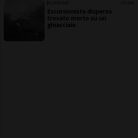
GLARONA
3 ore
Escursionista disperso
trovato morto su un
ghiacciaio