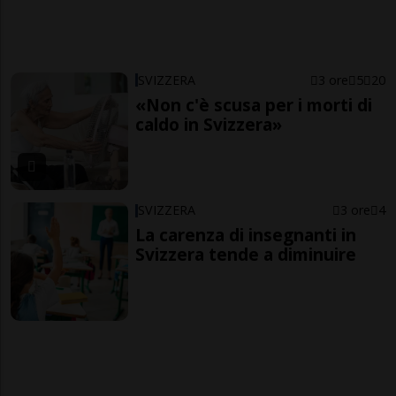
SVIZZERA
3 ore
5
20
«Non c'è scusa per i morti di
caldo in Svizzera»
SVIZZERA
3 ore
4
La carenza di insegnanti in
Svizzera tende a diminuire