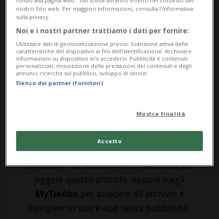
fondo alla pagina web.. Tali scelte avranno effetto nel contesto del
SCIAFFUSA - Campanacci, striscioni,
nostro Sito web. Per maggiori informazioni, consulta l'Informativa
sulla privacy.
bandiere. I Covid-scettici e contrari al
Noi e i nostri partner trattiamo i dati per fornire:
vaccino sono tornati a manifestare, più
Utilizzare dati di geolocalizzazione precisi. Scansione attiva delle
caratteristiche del dispositivo ai fini dell’identificazione. Archiviare
agguerriti che mai. Il corteo, che ha avuto
informazioni su dispositivo e/o accedervi. Pubblicità e contenuti
personalizzati, misurazione delle prestazioni dei contenuti e degli
annunci, ricerche sul pubblico, sviluppo di servizi.
inizio alle 13, si sta svolgendo nel centro
Elenco dei partner (fornitori)
storico di Sciaffusa e vede la parteci...
Mostra finalità
🔐 Sblocca il nostro archivio
Accetto
esclusivo!
Sottoscrivi un abbonamento
Archivio
per
leggere questo articolo, oppure scegli
MyTioAbo
per accedere all'archivio e
navigare su sito e app senza pubblicità.