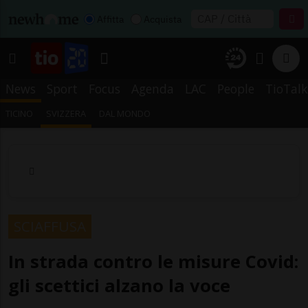
Affitta
Acquista
News
Sport
Focus
Agenda
LAC
People
TioTalk
TICINO
SVIZZERA
DAL MONDO
SCIAFFUSA
In strada contro le misure Covid:
gli scettici alzano la voce