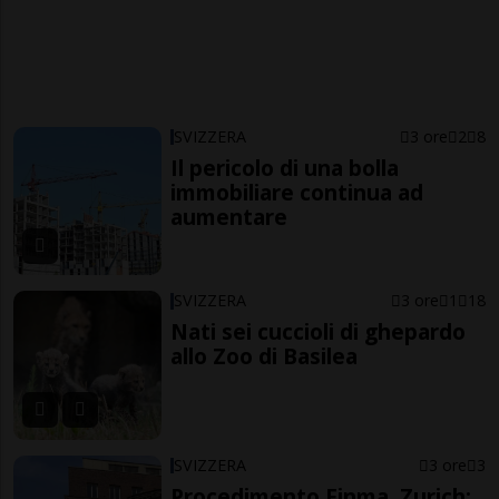
SVIZZERA
3 ore
2
8
Il pericolo di una bolla
immobiliare continua ad
aumentare
SVIZZERA
3 ore
1
18
Nati sei cuccioli di ghepardo
allo Zoo di Basilea
SVIZZERA
3 ore
3
Procedimento Finma, Zurich: