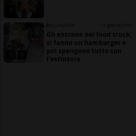
BELLINZONA
2 gior
82
191
Gli entrano nel food truck,
si fanno un hamburger e
poi spengono tutto con
l'estintore