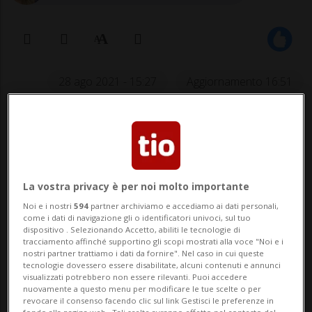
28 ago 2021 - 15:27
Aggiornamento 16:51
La vostra privacy è per noi molto importante
Noi e i nostri
594
partner archiviamo e accediamo ai dati personali,
come i dati di navigazione gli o identificatori univoci, sul tuo
È previsto per oggi anche un ritrovo
dispositivo . Selezionando Accetto, abiliti le tecnologie di
tracciamento affinché supportino gli scopi mostrati alla voce "Noi e i
dell'Associazione "Amici della
nostri partner trattiamo i dati da fornire". Nel caso in cui queste
tecnologie dovessero essere disabilitate, alcuni contenuti e annunci
Costituzione” a Bellinzona.
visualizzati potrebbero non essere rilevanti. Puoi accedere
nuovamente a questo menu per modificare le tue scelte o per
revocare il consenso facendo clic sul link Gestisci le preferenze in