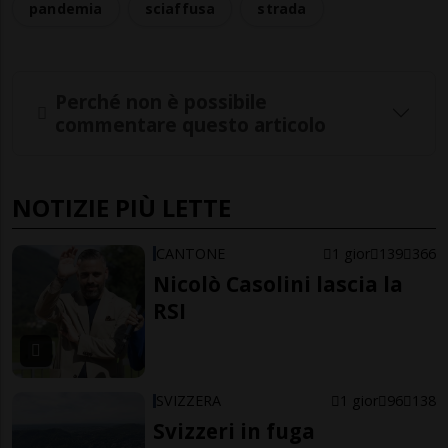
pandemia
sciaffusa
strada
Perché non è possibile
commentare questo articolo
NOTIZIE PIÙ LETTE
CANTONE
1 gior
139
366
Nicolò Casolini lascia la
RSI
SVIZZERA
1 gior
96
138
Svizzeri in fuga