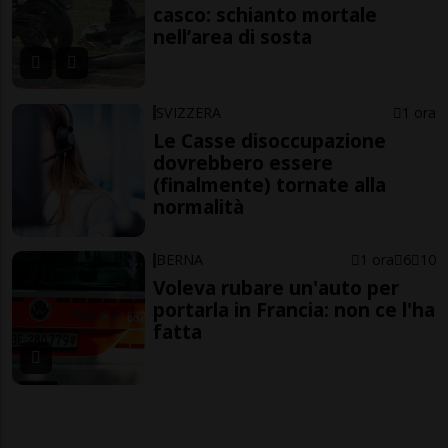
casco: schianto mortale
nell’area di sosta
SVIZZERA
1 ora
Le Casse disoccupazione
dovrebbero essere
(finalmente) tornate alla
normalità
BERNA
1 ora
6
10
Voleva rubare un'auto per
portarla in Francia: non ce l'ha
fatta