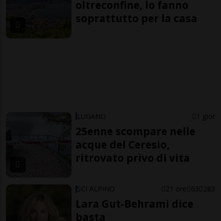
oltreconfine, lo fanno
soprattutto per la casa
LUGANO
1 gior
25enne scompare nelle
acque del Ceresio,
ritrovato privo di vita
SCI ALPINO
21 ore
63
283
Lara Gut-Behrami dice
basta