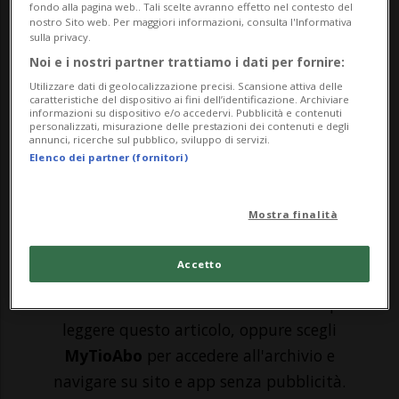
fondo alla pagina web.. Tali scelte avranno effetto nel contesto del
una macchina spazzata via. È successo ieri
nostro Sito web. Per maggiori informazioni, consulta l'Informativa
sulla privacy.
sera a Valchava, canton Grigioni, sulla
Noi e i nostri partner trattiamo i dati per fornire:
strada principale N28. Lo comunica la
Utilizzare dati di geolocalizzazione precisi. Scansione attiva delle
caratteristiche del dispositivo ai fini dell’identificazione. Archiviare
Polizia cantonale grigionese.
informazioni su dispositivo e/o accedervi. Pubblicità e contenuti
personalizzati, misurazione delle prestazioni dei contenuti e degli
annunci, ricerche sul pubblico, sviluppo di servizi.
Fortunatamente non si registrano feriti.
Elenco dei partner (fornitori)
Erano da po...
Mostra finalità
🔐 Sblocca il nostro archivio
esclusivo!
Accetto
Sottoscrivi un abbonamento
Archivio
per
leggere questo articolo, oppure scegli
MyTioAbo
per accedere all'archivio e
navigare su sito e app senza pubblicità.