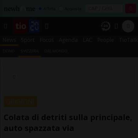
Affitta
Acquista
News
Sport
Focus
Agenda
LAC
People
TioTalk
TICINO
SVIZZERA
DAL MONDO
GRIGIONI
Colata di detriti sulla principale,
auto spazzata via