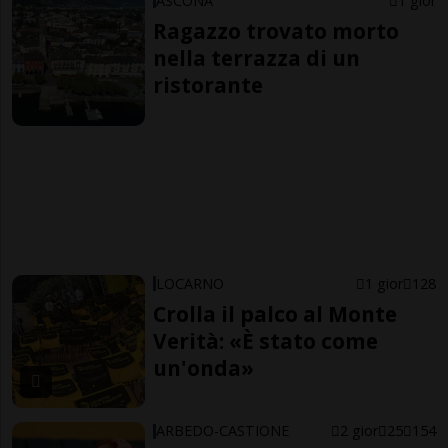
ASCONA
1 gior
Ragazzo trovato morto
nella terrazza di un
ristorante
LOCARNO
1 gior
128
Crolla il palco al Monte
Verità: «È stato come
un'onda»
ARBEDO-CASTIONE
2 gior
25
154