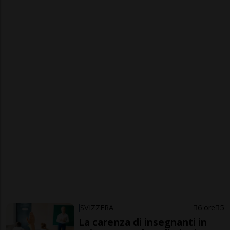
SVIZZERA
6 ore
5
La carenza di insegnanti in