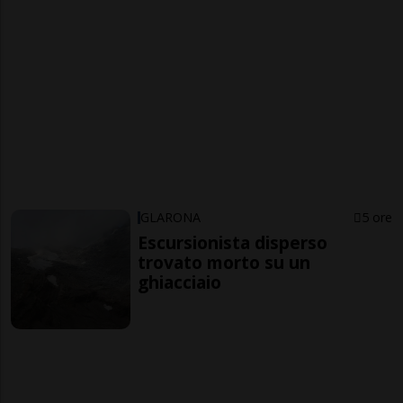
GLARONA
5 ore
Escursionista disperso
trovato morto su un
ghiacciaio