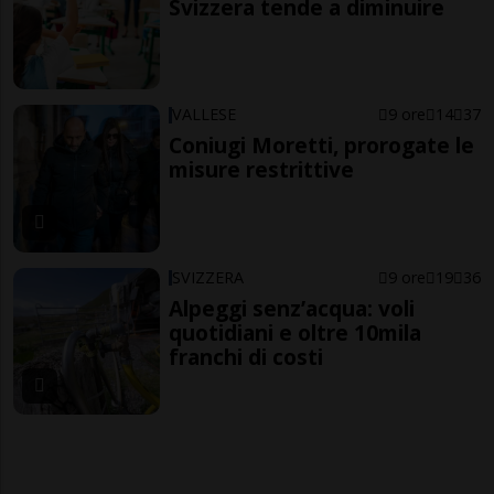
Svizzera tende a diminuire
VALLESE
9 ore
14
37
Coniugi Moretti, prorogate le
misure restrittive
SVIZZERA
9 ore
19
36
Alpeggi senz’acqua: voli
quotidiani e oltre 10mila
franchi di costi