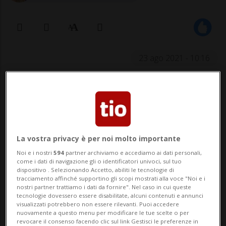
23 ago 2021 - 10:16
La vostra privacy è per noi molto importante
Noi e i nostri
594
partner archiviamo e accediamo ai dati personali,
come i dati di navigazione gli o identificatori univoci, sul tuo
Fortunatamente nessuna persona è
dispositivo . Selezionando Accetto, abiliti le tecnologie di
tracciamento affinché supportino gli scopi mostrati alla voce "Noi e i
rimasta ferita.
nostri partner trattiamo i dati da fornire". Nel caso in cui queste
tecnologie dovessero essere disabilitate, alcuni contenuti e annunci
visualizzati potrebbero non essere rilevanti. Puoi accedere
nuovamente a questo menu per modificare le tue scelte o per
VALCHAVA - Un fiume di fango e sassi. E
revocare il consenso facendo clic sul link Gestisci le preferenze in