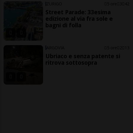
ZURIGO
5 ore
3
42
Street Parade: 33esima
edizione al via fra sole e
bagni di folla
ARGOVIA
5 ore
2
13
Ubriaco e senza patente si
ritrova sottosopra