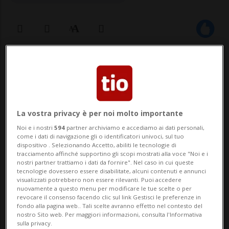
25 ago 2025 - 10:47
Aggiornamento 11:16
BASILEA - È morto ieri a Basilea all'età di
99 anni l'artista Shlomo Graber,
La vostra privacy è per noi molto importante
sopravvissuto alla Shoah. Era uno degli
Noi e i nostri
594
partner archiviamo e accediamo ai dati personali,
come i dati di navigazione gli o identificatori univoci, sul tuo
ultimi testimoni dell'olocausto e dei
dispositivo . Selezionando Accetto, abiliti le tecnologie di
tracciamento affinché supportino gli scopi mostrati alla voce "Noi e i
crimini del nazifascismo ancora residente
nostri partner trattiamo i dati da fornire". Nel caso in cui queste
tecnologie dovessero essere disabilitate, alcuni contenuti e annunci
in Svizzera. Il decesso è stato confermato
visualizzati potrebbero non essere rilevanti. Puoi accedere
nuovamente a questo menu per modificare le tue scelte o per
q...
revocare il consenso facendo clic sul link Gestisci le preferenze in
fondo alla pagina web.. Tali scelte avranno effetto nel contesto del
nostro Sito web. Per maggiori informazioni, consulta l'Informativa
sulla privacy.