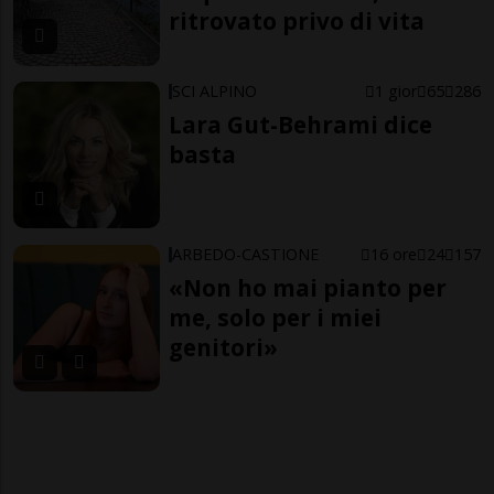
ritrovato privo di vita
SCI ALPINO
1 gior
65
286
Lara Gut-Behrami dice
basta
ARBEDO-CASTIONE
16 ore
24
157
«Non ho mai pianto per
me, solo per i miei
genitori»