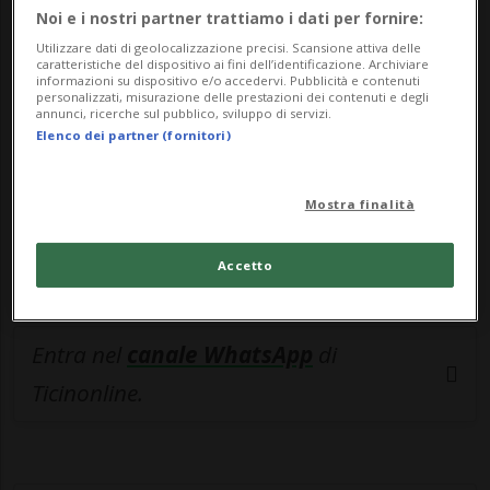
🔐 Sblocca il nostro archivio
Noi e i nostri partner trattiamo i dati per fornire:
esclusivo!
Utilizzare dati di geolocalizzazione precisi. Scansione attiva delle
caratteristiche del dispositivo ai fini dell’identificazione. Archiviare
informazioni su dispositivo e/o accedervi. Pubblicità e contenuti
Sottoscrivi un abbonamento
Archivio
per
personalizzati, misurazione delle prestazioni dei contenuti e degli
annunci, ricerche sul pubblico, sviluppo di servizi.
leggere questo articolo, oppure scegli
Elenco dei partner (fornitori)
MyTioAbo
per accedere all'archivio e
navigare su sito e app senza pubblicità.
Mostra finalità
ACCEDI
Accetto
Entra nel
canale WhatsApp
di
Ticinonline.