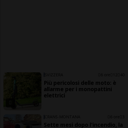
SVIZZERA
6 ore
12
40
Più pericolosi delle moto: è
allarme per i monopattini
elettrici
CRANS-MONTANA
6 ore
3
Sette mesi dopo l'incendio, la