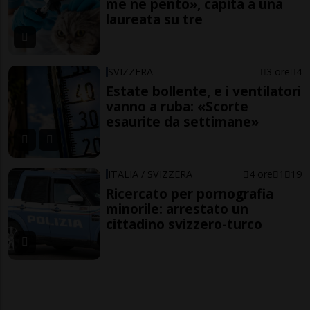
me ne pento», capita a una
laureata su tre
SVIZZERA
3 ore
4
Estate bollente, e i ventilatori
vanno a ruba: «Scorte
esaurite da settimane»
ITALIA / SVIZZERA
4 ore
1
19
Ricercato per pornografia
minorile: arrestato un
cittadino svizzero-turco