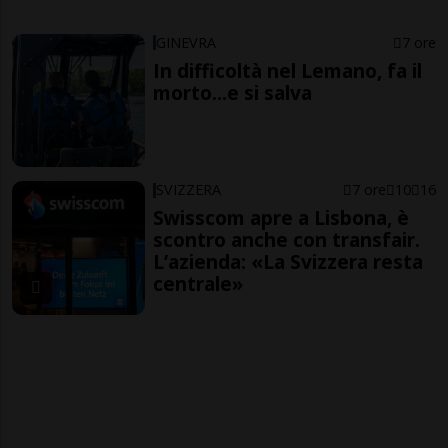
GINEVRA
7 ore
In difficoltà nel Lemano, fa il
morto...e si salva
SVIZZERA
7 ore
10
16
Swisscom apre a Lisbona, è
scontro anche con transfair.
L’azienda: «La Svizzera resta
centrale»