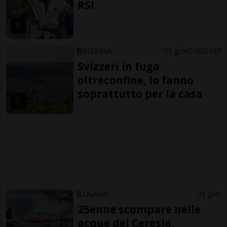
RSI
SVIZZERA
1 gior
100
137
Svizzeri in fuga
oltreconfine, lo fanno
soprattutto per la casa
LUGANO
1 gior
25enne scompare nelle
acque del Ceresio,