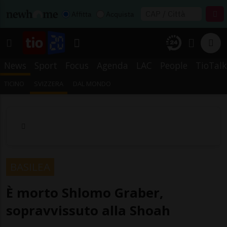
Affitta
Acquista
News
Sport
Focus
Agenda
LAC
People
TioTalk
TICINO
SVIZZERA
DAL MONDO
BASILEA
È morto Shlomo Graber,
sopravvissuto alla Shoah