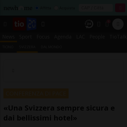
Affitta
Acquista
1
News
Sport
Focus
Agenda
LAC
People
TioTalk
TICINO
SVIZZERA
DAL MONDO
CONFERENZA DI PACE
«Una Svizzera sempre sicura e
dai bellissimi hotel»