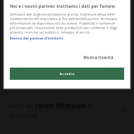
Noi e i nostri partner trattiamo i dati per fornire:
🔐 Sblocca il nostro archivio
Utilizzare dati di geolocalizzazione precisi. Scansione attiva delle
esclusivo!
caratteristiche del dispositivo ai fini dell’identificazione. Archiviare
informazioni su dispositivo e/o accedervi. Pubblicità e contenuti
personalizzati, misurazione delle prestazioni dei contenuti e degli
Sottoscrivi un abbonamento
Archivio
per
annunci, ricerche sul pubblico, sviluppo di servizi.
Elenco dei partner (fornitori)
leggere questo articolo, oppure scegli
MyTioAbo
per accedere all'archivio e
Mostra finalità
navigare su sito e app senza pubblicità.
Accetto
ACCEDI
Entra nel
canale WhatsApp
di
Ticinonline.