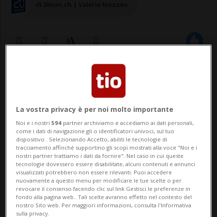
di 20min.ch | Valeria Mazzeo
17 giu 2024 - 22:01
Aggiornamento 23:00
BÜRGENSTOCK - Ascona e Locarno
La vostra privacy è per noi molto importante
beneficiano ancora del fatto di essere
Noi e i nostri
594
partner archiviamo e accediamo ai dati personali,
state teatro della storia mondiale.
come i dati di navigazione gli o identificatori univoci, sul tuo
dispositivo . Selezionando Accetto, abiliti le tecnologie di
tracciamento affinché supportino gli scopi mostrati alla voce "Noi e i
Locarno con la conferenza di pace del
nostri partner trattiamo i dati da fornire". Nel caso in cui queste
tecnologie dovessero essere disabilitate, alcuni contenuti e annunci
1925, Ascona con l'incontro segreto del
visualizzati potrebbero non essere rilevanti. Puoi accedere
nuovamente a questo menu per modificare le tue scelte o per
marzo 1945 poco prima della fine della
revocare il consenso facendo clic sul link Gestisci le preferenze in
fondo alla pagina web.. Tali scelte avranno effetto nel contesto del
Seconda Guerra Mondiale. S...
nostro Sito web. Per maggiori informazioni, consulta l'Informativa
sulla privacy.