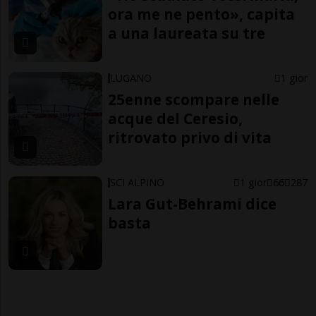
ora me ne pento», capita
a una laureata su tre
LUGANO
1 gior
25enne scompare nelle
acque del Ceresio,
ritrovato privo di vita
SCI ALPINO
1 gior
66
287
Lara Gut-Behrami dice
basta