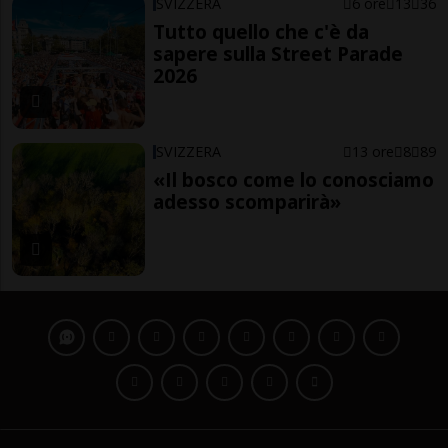
SVIZZERA
6 ore
13
36
Tutto quello che c'è da
sapere sulla Street Parade
2026
SVIZZERA
13 ore
8
89
«Il bosco come lo conosciamo
adesso scomparirà»