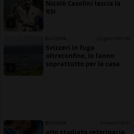
Nicolò Casolini lascia la
RSI
SVIZZERA
2 gior
102
142
Svizzeri in fuga
oltreconfine, lo fanno
soprattutto per la casa
SVIZZERA
14 ore
10
31
«Ho studiato veterinaria,