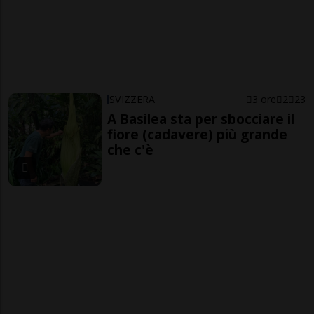
SVIZZERA
3 ore
2
23
A Basilea sta per sbocciare il
fiore (cadavere) più grande
che c'è