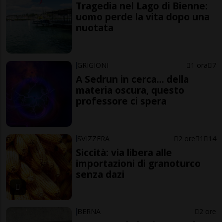
Tragedia nel Lago di Bienne:
uomo perde la vita dopo una
nuotata
GRIGIONI
1 ora
7
A Sedrun in cerca... della
materia oscura, questo
professore ci spera
SVIZZERA
2 ore
1
14
Siccità: via libera alle
importazioni di granoturco
senza dazi
BERNA
2 ore