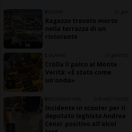
ASCONA
1 gior
Ragazzo trovato morto
nella terrazza di un
ristorante
LOCARNO
1 gior
132
Crolla il palco al Monte
Verità: «È stato come
un'onda»
MEZZOVICO-VIRA
18 ore
113
252
Incidente in scooter per il
deputato leghista Andrea
Censi: positivo all’alcol
test