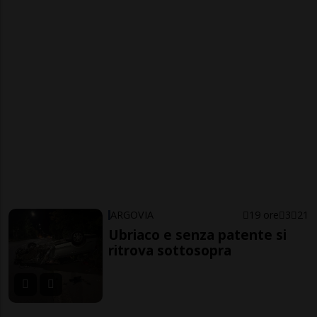
ARGOVIA
19 ore
3
21
Ubriaco e senza patente si
ritrova sottosopra