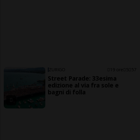
ZURIGO
19 ore
5
57
Street Parade: 33esima
edizione al via fra sole e
bagni di folla