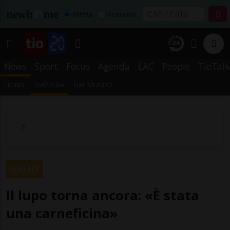
Affitta
Acquista
News
Sport
Focus
Agenda
LAC
People
TioTalk
TICINO
SVIZZERA
DAL MONDO
VAUD
Il lupo torna ancora: «È stata
una carneficina»