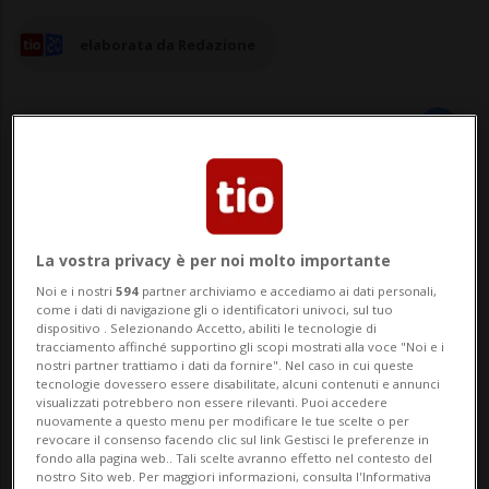
elaborata da Redazione
07 apr 2024 - 16:56
LOSANNA - Il lupo è tornato a fare paura
La vostra privacy è per noi molto importante
Noi e i nostri
594
partner archiviamo e accediamo ai dati personali,
anche in Romandia. A Saint-Barthélemy,
come i dati di navigazione gli o identificatori univoci, sul tuo
dispositivo . Selezionando Accetto, abiliti le tecnologie di
nella regione Gros-de-Vaud, il predatore
tracciamento affinché supportino gli scopi mostrati alla voce "Noi e i
nostri partner trattiamo i dati da fornire". Nel caso in cui queste
avrebbe decimato, durante la notte tra
tecnologie dovessero essere disabilitate, alcuni contenuti e annunci
visualizzati potrebbero non essere rilevanti. Puoi accedere
venerdì e sabato, un gregge di pecore che
nuovamente a questo menu per modificare le tue scelte o per
revocare il consenso facendo clic sul link Gestisci le preferenze in
si trovavano all'interno di un recinto
fondo alla pagina web.. Tali scelte avranno effetto nel contesto del
nostro Sito web. Per maggiori informazioni, consulta l'Informativa