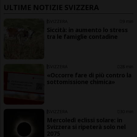
ULTIME NOTIZIE SVIZZERA
SVIZZERA
9 min
Siccità: in aumento lo stress
tra le famiglie contadine
SVIZZERA
28 min
«Occorre fare di più contro la
sottomissione chimica»
SVIZZERA
30 min
Mercoledì eclissi solare: in
Svizzera si ripeterà solo nel
2075