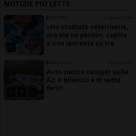
NOTIZIE PIÙ LETTE
SVIZZERA
2 gior
21
44
«Ho studiato veterinaria,
ora me ne pento», capita
a una laureata su tre
MEZZOVICO
15 ore
14
Auto contro camper sulla
A2: il bilancio è di sette
feriti