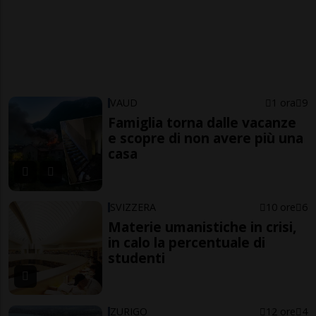
VAUD
1 ora
9
Famiglia torna dalle vacanze
e scopre di non avere più una
casa
SVIZZERA
10 ore
6
Materie umanistiche in crisi,
in calo la percentuale di
studenti
ZURIGO
12 ore
4