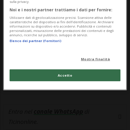
protet...
sulla privacy.
Noi e i nostri partner trattiamo i dati per fornire:
🔐 Sblocca il nostro archivio
Utilizzare dati di geolocalizzazione precisi. Scansione attiva delle
caratteristiche del dispositivo ai fini dell’identificazione. Archiviare
informazioni su dispositivo e/o accedervi. Pubblicità e contenuti
esclusivo!
personalizzati, misurazione delle prestazioni dei contenuti e degli
annunci, ricerche sul pubblico, sviluppo di servizi.
Sottoscrivi un abbonamento
Archivio
per
Elenco dei partner (fornitori)
leggere questo articolo, oppure scegli
MyTioAbo
per accedere all'archivio e
Mostra finalità
navigare su sito e app senza pubblicità.
Accetto
ACCEDI
Entra nel
canale WhatsApp
di
Ticinonline.