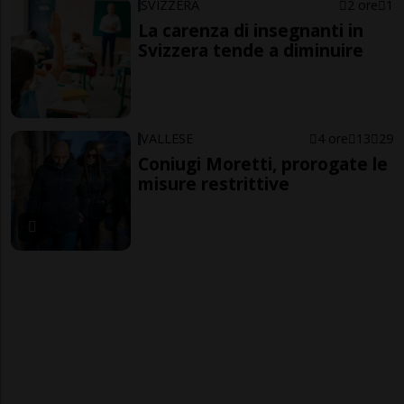
SVIZZERA
2 ore
1
La carenza di insegnanti in
Svizzera tende a diminuire
VALLESE
4 ore
13
29
Coniugi Moretti, prorogate le
misure restrittive