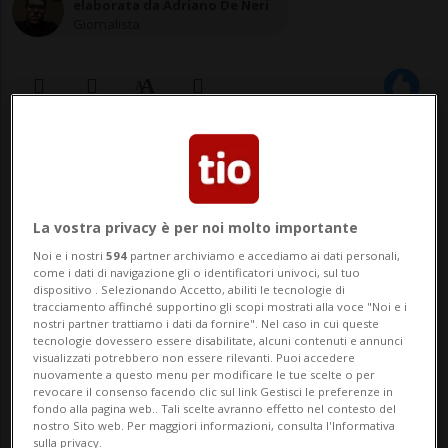
elaborata da Adriano De Neri
Giornalista
25 mar 2022 - 15:12
BERNA - La Svizzera ha condannato il test
La vostra privacy è per noi molto importante
di un missile balistico intercontinentale
Noi e i nostri
594
partner archiviamo e accediamo ai dati personali,
(Icbm) effettuato ieri da parte della Corea
come i dati di navigazione gli o identificatori univoci, sul tuo
dispositivo . Selezionando Accetto, abiliti le tecnologie di
tracciamento affinché supportino gli scopi mostrati alla voce "Noi e i
del Nord. Tale lancio è contrario a
nostri partner trattiamo i dati da fornire". Nel caso in cui queste
tecnologie dovessero essere disabilitate, alcuni contenuti e annunci
numerose risoluzioni del Consiglio di
visualizzati potrebbero non essere rilevanti. Puoi accedere
nuovamente a questo menu per modificare le tue scelte o per
sicurezza dell'ONU. Il test - il pi&ugra...
revocare il consenso facendo clic sul link Gestisci le preferenze in
fondo alla pagina web.. Tali scelte avranno effetto nel contesto del
nostro Sito web. Per maggiori informazioni, consulta l'Informativa
sulla privacy.