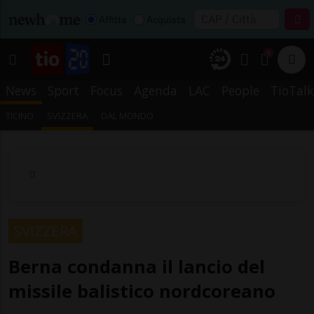
Affitta
Acquista
1
News
Sport
Focus
Agenda
LAC
People
TioTalk
TICINO
SVIZZERA
DAL MONDO
SVIZZERA
Berna condanna il lancio del
missile balistico nordcoreano