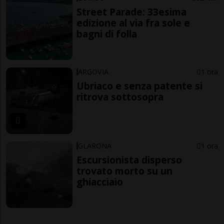
Street Parade: 33esima
edizione al via fra sole e
bagni di folla
ARGOVIA
1 ora
Ubriaco e senza patente si
ritrova sottosopra
GLARONA
1 ora
Escursionista disperso
trovato morto su un
ghiacciaio