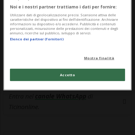
🔐 Sblocca il nostro archivio
Noi e i nostri partner trattiamo i dati per fornire:
esclusivo!
Utilizzare dati di geolocalizzazione precisi. Scansione attiva delle
caratteristiche del dispositivo ai fini dell’identificazione. Archiviare
Sottoscrivi un abbonamento
Archivio
per
informazioni su dispositivo e/o accedervi. Pubblicità e contenuti
personalizzati, misurazione delle prestazioni dei contenuti e degli
leggere questo articolo, oppure scegli
annunci, ricerche sul pubblico, sviluppo di servizi.
Elenco dei partner (fornitori)
MyTioAbo
per accedere all'archivio e
navigare su sito e app senza pubblicità.
Mostra finalità
ACCEDI
Accetto
Entra nel
canale WhatsApp
di
Ticinonline.