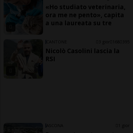
«Ho studiato veterinaria,
ora me ne pento», capita
a una laureata su tre
CANTONE
3 gior
168
395
Nicolò Casolini lascia la
RSI
ASCONA
1 gior