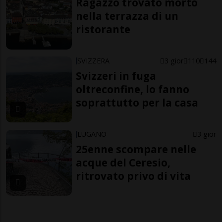
Ragazzo trovato morto
nella terrazza di un
ristorante
SVIZZERA
3 gior
110
144
Svizzeri in fuga
oltreconfine, lo fanno
soprattutto per la casa
LUGANO
3 gior
25enne scompare nelle
acque del Ceresio,
ritrovato privo di vita