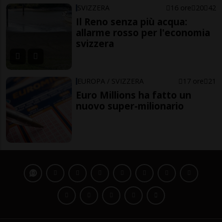
SVIZZERA
16 ore
20
42
Il Reno senza più acqua:
allarme rosso per l'economia
svizzera
EUROPA / SVIZZERA
17 ore
21
Euro Millions ha fatto un
nuovo super-milionario