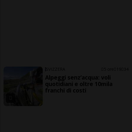
SVIZZERA
5 ore
19
34
Alpeggi senz’acqua: voli
quotidiani e oltre 10mila
franchi di costi