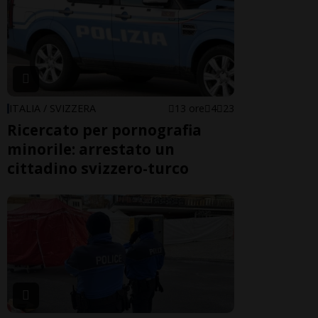
ITALIA / SVIZZERA
13 ore
4
23
Ricercato per pornografia
minorile: arrestato un
cittadino svizzero-turco