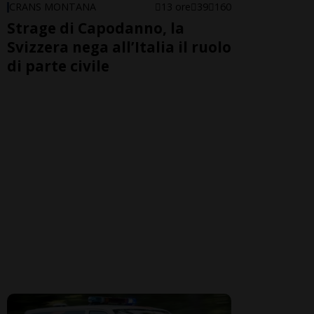
CRANS MONTANA
13 ore
39
160
Strage di Capodanno, la
Svizzera nega all’Italia il ruolo
di parte civile