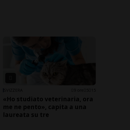
SVIZZERA
9 ore
5
15
«Ho studiato veterinaria, ora
me ne pento», capita a una
laureata su tre