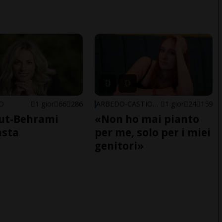
NO
1 gior
66
286
ARBEDO-CASTIONE
1 gior
24
159
ut-Behrami
«Non ho mai pianto
asta
per me, solo per i miei
genitori»