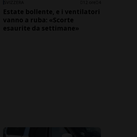
SVIZZERA
12 ore
4
Estate bollente, e i ventilatori
vanno a ruba: «Scorte
esaurite da settimane»