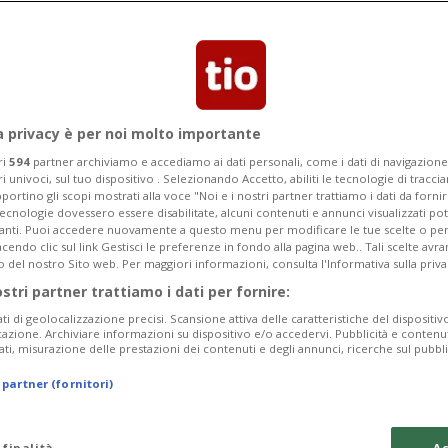
a privacy è per noi molto importante
ri
594
partner archiviamo e accediamo ai dati personali, come i dati di navigazione 
ri univoci, sul tuo dispositivo . Selezionando Accetto, abiliti le tecnologie di tracc
portino gli scopi mostrati alla voce "Noi e i nostri partner trattiamo i dati da fornir
tecnologie dovessero essere disabilitate, alcuni contenuti e annunci visualizzati 
vanti. Puoi accedere nuovamente a questo menu per modificare le tue scelte o per
endo clic sul link Gestisci le preferenze in fondo alla pagina web.. Tali scelte avr
o del nostro Sito web. Per maggiori informazioni, consulta l'Informativa sulla priva
ostri partner trattiamo i dati per fornire:
ati di geolocalizzazione precisi. Scansione attiva delle caratteristiche del dispositivo 
icazione. Archiviare informazioni su dispositivo e/o accedervi. Pubblicità e contenu
ati, misurazione delle prestazioni dei contenuti e degli annunci, ricerche sul pubbl
 partner (fornitori)
 finalità
Ac