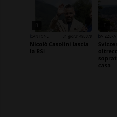
CANTONE
1 gior
149
379
SVIZZERA
Nicolò Casolini lascia
Svizzer
la RSI
oltrec
soprat
casa