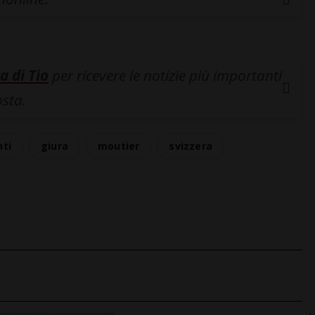
a di Tio
per ricevere le notizie più importanti
osta.
ti
giura
moutier
svizzera