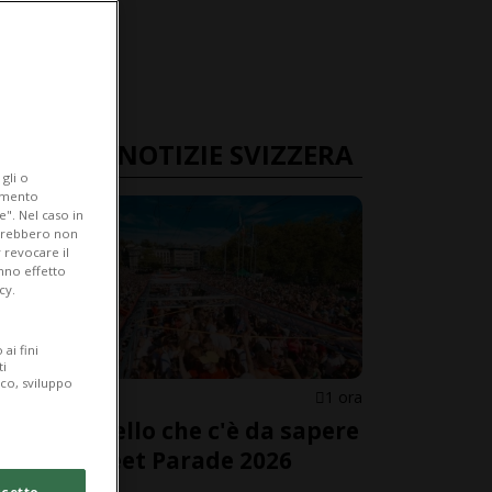
ULTIME NOTIZIE SVIZZERA
gli o
iamento
e". Nel caso in
potrebbero non
 revocare il
anno effetto
cy.
ai fini
ti
ico, sviluppo
SVIZZERA
1 ora
Tutto quello che c'è da sapere
sulla Street Parade 2026
cetto