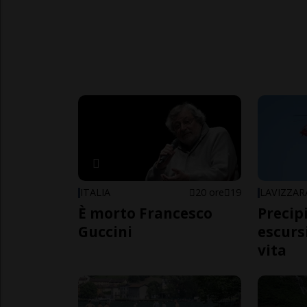
ITALIA
20 ore
19
LAVIZZAR
È morto Francesco
Precip
Guccini
escursi
vita