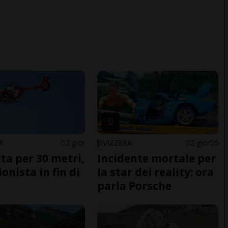
A
2 gior
SVIZZERA
2 gior
5
ita per 30 metri,
Incidente mortale per
onista in fin di
la star dei reality: ora
parla Porsche