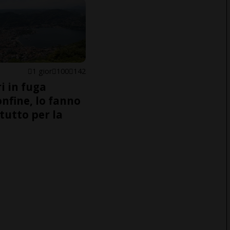
1 gior
100
142
i in fuga
onfine, lo fanno
tutto per la