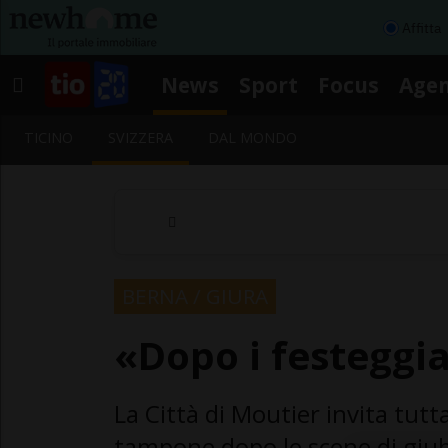
Affitta
News
Sport
Focus
Age
TICINO
SVIZZERA
DAL MONDO
BERNA / GIURA
«Dopo i festeggia
La Città di Moutier invita tutt
tampone dopo le scene di giub