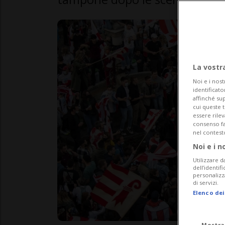
La vostr
Noi e i nost
identificato
affinché sup
cui queste 
essere rile
consenso fac
nel contest
Noi e i n
Utilizzare d
dell’identif
personalizz
di servizi.
Elenco dei
Mostra