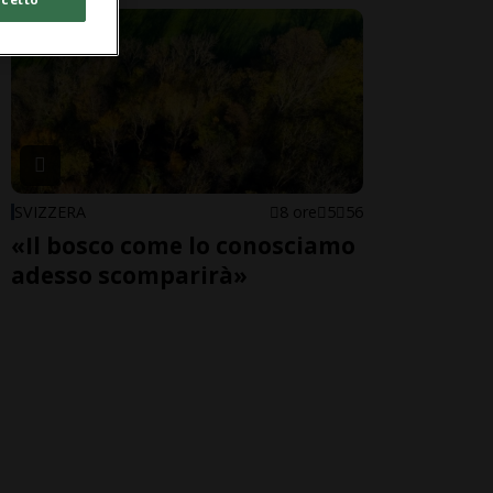
SVIZZERA
8 ore
5
56
«Il bosco come lo conosciamo
adesso scomparirà»