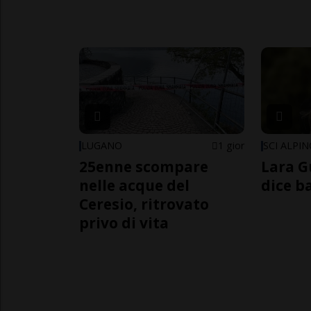
LUGANO
1 gior
SCI ALPI
25enne scompare
Lara G
nelle acque del
dice b
Ceresio, ritrovato
privo di vita