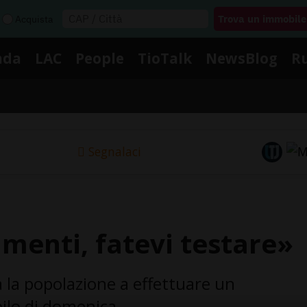
Acquista
nda
LAC
People
TioTalk
NewsBlog
R
Segnalaci
menti, fatevi testare»
a la popolazione a effettuare un
ilo di domenica.