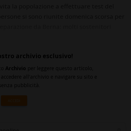
vita la popolazione a effettuare test del
persone si sono riunite domenica scorsa per
 separazione da Berna: molti sostenitori
ostro archivio esclusivo!
to
Archivio
per leggere questo articolo,
accedere all'archivio e navigare su sito e
senza pubblicità.
ACCEDI
inonline.