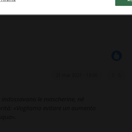
31 mar 2021 - 18:00
5
on indossavano le mascherine, né
torità: «Vogliamo evitare un aumento
squa».