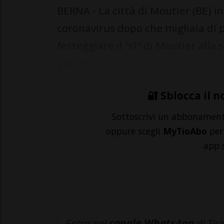
BERNA - La città di Moutier (BE) in
coronavirus dopo che migliaia di 
festeggiare il "sì" di Moutier alla
giuras...
🔐 Sblocca il n
Sottoscrivi un abbonamen
oppure scegli
MyTioAbo
per 
app 
Entra nel
canale WhatsApp
di Tic