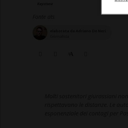
Keystone
Fonte ats
elaborata da Adriano De Neri
Giornalista
Molti sostenitori giurassiani n
rispettavano le distanze. Le au
esponenziale dei contagi per Pa