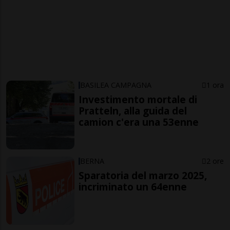
BASILEA CAMPAGNA
1 ora
Investimento mortale di
Pratteln, alla guida del
camion c'era una 53enne
BERNA
2 ore
Sparatoria del marzo 2025,
incriminato un 64enne