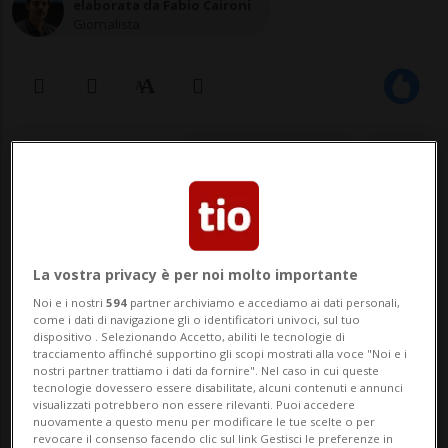
elaborata da Fabio Caironi
Giornalista
26 feb 2020 - 10:37
5
La vostra privacy è per noi molto importante
Noi e i nostri
594
partner archiviamo e accediamo ai dati personali,
come i dati di navigazione gli o identificatori univoci, sul tuo
dispositivo . Selezionando Accetto, abiliti le tecnologie di
tracciamento affinché supportino gli scopi mostrati alla voce "Noi e i
Una delle cause di questa nuova
nostri partner trattiamo i dati da fornire". Nel caso in cui queste
tecnologie dovessero essere disabilitate, alcuni contenuti e annunci
recrudescenza è che una terza
visualizzati potrebbero non essere rilevanti. Puoi accedere
generazione di coleotteri è riuscita a
nuovamente a questo menu per modificare le tue scelte o per
revocare il consenso facendo clic sul link Gestisci le preferenze in