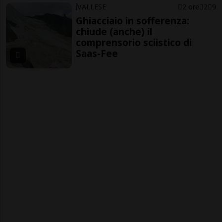
VALLESE
2 ore
2
9
Ghiacciaio in sofferenza:
chiude (anche) il
comprensorio sciistico di
Saas-Fee