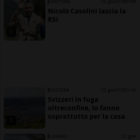
CANTONE
2 gior
159
393
Nicolò Casolini lascia la
RSI
SVIZZERA
2 gior
103
141
Svizzeri in fuga
oltreconfine, lo fanno
soprattutto per la casa
LUGANO
2 gior