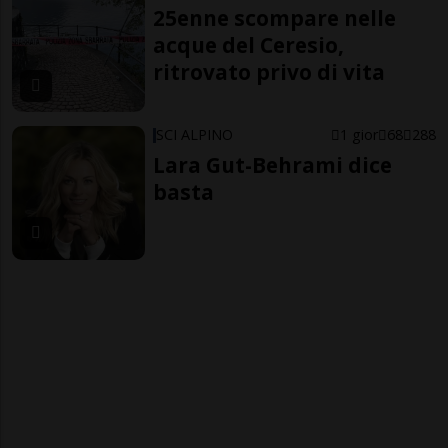
25enne scompare nelle
acque del Ceresio,
ritrovato privo di vita
SCI ALPINO
1 gior
68
288
Lara Gut-Behrami dice
basta