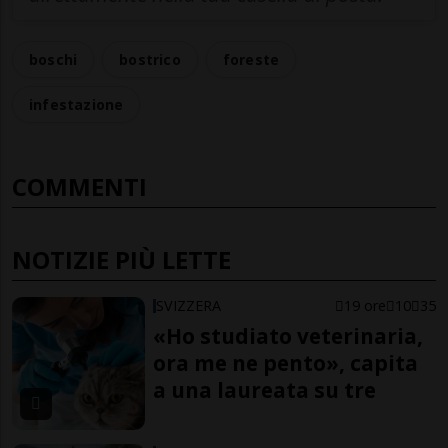
boschi
bostrico
foreste
infestazione
COMMENTI
NOTIZIE PIÙ LETTE
SVIZZERA
19 ore
10
35
«Ho studiato veterinaria,
ora me ne pento», capita
a una laureata su tre