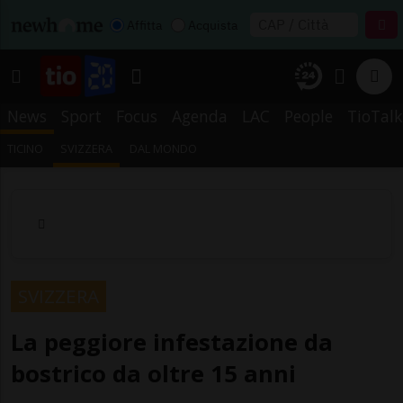
Affitta
Acquista
News
Sport
Focus
Agenda
LAC
People
TioTalk
TICINO
SVIZZERA
DAL MONDO
SVIZZERA
La peggiore infestazione da
bostrico da oltre 15 anni