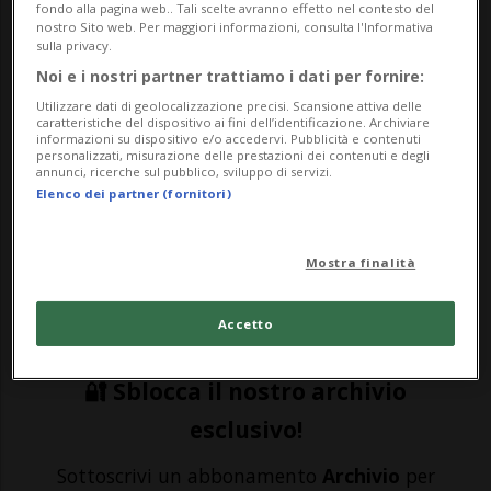
svilupparsi in pianura.
fondo alla pagina web.. Tali scelte avranno effetto nel contesto del
nostro Sito web. Per maggiori informazioni, consulta l'Informativa
sulla privacy.
Noi e i nostri partner trattiamo i dati per fornire:
BIRMENSDORF - L'infestazione da bostrico
Utilizzare dati di geolocalizzazione precisi. Scansione attiva delle
dei boschi svizzeri lo scorso anno ha
caratteristiche del dispositivo ai fini dell’identificazione. Archiviare
informazioni su dispositivo e/o accedervi. Pubblicità e contenuti
personalizzati, misurazione delle prestazioni dei contenuti e degli
raggiunto il livello massimo dopo il record
annunci, ricerche sul pubblico, sviluppo di servizi.
Elenco dei partner (fornitori)
del 2003: in totale sono stati abbattuti 1,3
milioni di metri cubi di legna
Mostra finalità
compromessa. Tutti i cantoni a nord delle
Alpi, a e...
Accetto
🔐 Sblocca il nostro archivio
esclusivo!
Sottoscrivi un abbonamento
Archivio
per