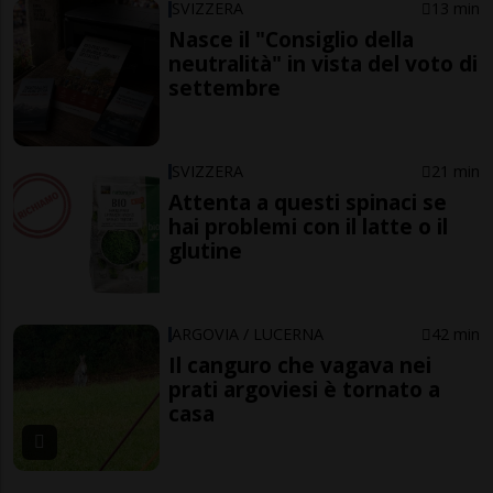
SVIZZERA
13 min
Nasce il "Consiglio della
neutralità" in vista del voto di
settembre
SVIZZERA
21 min
Attenta a questi spinaci se
hai problemi con il latte o il
glutine
ARGOVIA / LUCERNA
42 min
Il canguro che vagava nei
prati argoviesi è tornato a
casa