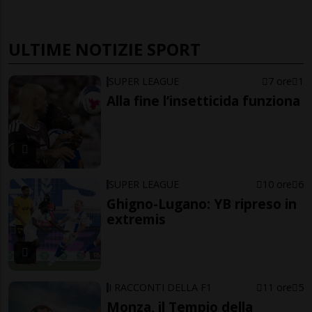
ULTIME NOTIZIE SPORT
SUPER LEAGUE
7 ore
1
Alla fine l’insetticida funziona
SUPER LEAGUE
10 ore
6
Ghigno-Lugano: YB ripreso in
extremis
I RACCONTI DELLA F1
11 ore
5
Monza, il Tempio della