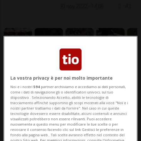
30 nov 2022 - 14:06
43
Povera competizione, grande
La vostra privacy è per noi molto importante
retribuzione
Noi e i nostri
594
partner archiviamo e accediamo ai dati personali,
come i dati di navigazione gli o identificatori univoci, sul tuo
dispositivo . Selezionando Accetto, abiliti le tecnologie di
tracciamento affinché supportino gli scopi mostrati alla voce "Noi e i
nostri partner trattiamo i dati da fornire". Nel caso in cui queste
MONDIALI 2022: Risultati e classifiche
tecnologie dovessero essere disabilitate, alcuni contenuti e annunci
visualizzati potrebbero non essere rilevanti. Puoi accedere
nuovamente a questo menu per modificare le tue scelte o per
RIAD - In Europa nessun top club sembra
revocare il consenso facendo clic sul link Gestisci le preferenze in
fondo alla pagina web.. Tali scelte avranno effetto nel contesto del
disposto a ingaggiare lui e il suo ego e
nostro Sito web. Per maggiori informazioni, consulta l'Informativa