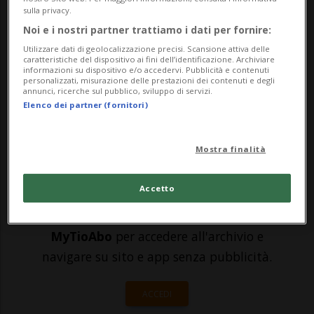
sulla privacy.
quindi, a 37 anni suonati, Cristiano
Noi e i nostri partner trattiamo i dati per fornire:
Ronaldo pare essersi arreso all'idea di
Utilizzare dati di geolocalizzazione precisi. Scansione attiva delle
caratteristiche del dispositivo ai fini dell’identificazione. Archiviare
“scendere di livello”. Per far ciò, però, non
informazioni su dispositivo e/o accedervi. Pubblicità e contenuti
personalizzati, misurazione delle prestazioni dei contenuti e degli
annunci, ricerche sul pubblico, sviluppo di servizi.
esiterà a far...
Elenco dei partner (fornitori)
🔐 Sblocca il nostro archivio
Mostra finalità
esclusivo!
Accetto
Sottoscrivi un abbonamento
Archivio
per
leggere questo articolo, oppure scegli
MyTioAbo
per accedere all'archivio e
navigare su sito e app senza pubblicità.
ACCEDI