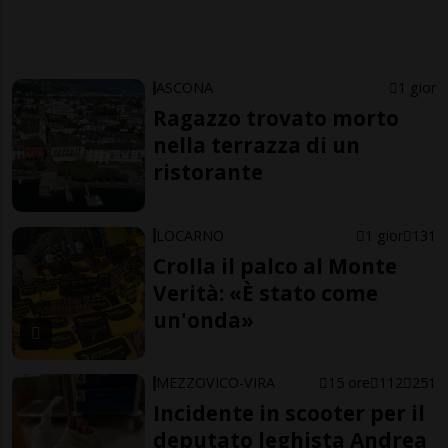
ASCONA
1 gior
Ragazzo trovato morto
nella terrazza di un
ristorante
LOCARNO
1 gior
131
Crolla il palco al Monte
Verità: «È stato come
un'onda»
MEZZOVICO-VIRA
15 ore
112
251
Incidente in scooter per il
deputato leghista Andrea