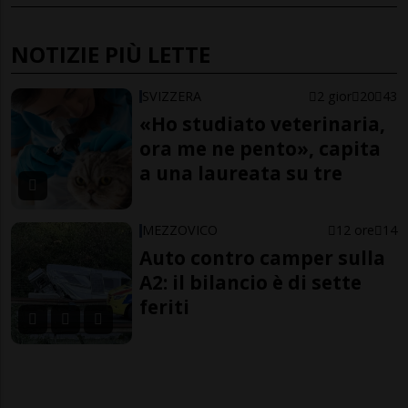
NOTIZIE PIÙ LETTE
SVIZZERA
2 gior
20
43
«Ho studiato veterinaria,
ora me ne pento», capita
a una laureata su tre
MEZZOVICO
12 ore
14
Auto contro camper sulla
A2: il bilancio è di sette
feriti