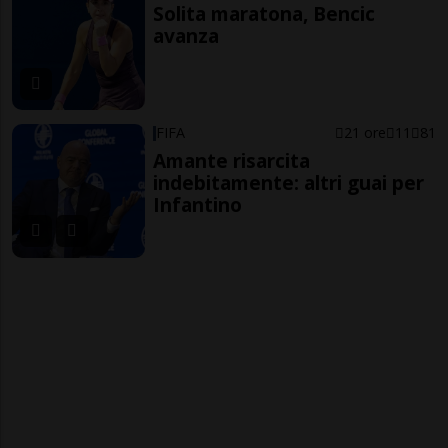
Solita maratona, Bencic
avanza
FIFA
21 ore
11
81
Amante risarcita
indebitamente: altri guai per
Infantino