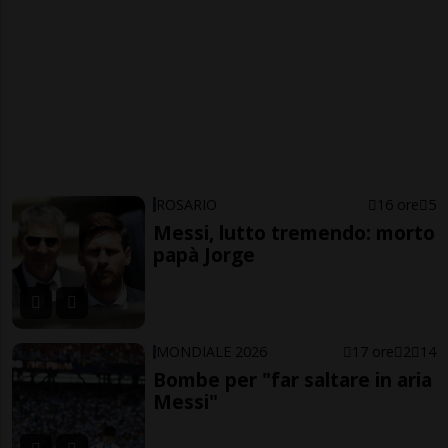
ROSARIO
16 ore
5
Messi, lutto tremendo: morto
papà Jorge
MONDIALE 2026
17 ore
2
14
Bombe per "far saltare in aria
Messi"