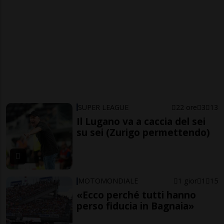
SUPER LEAGUE
22 ore
3
13
Il Lugano va a caccia del sei
su sei (Zurigo permettendo)
MOTOMONDIALE
1 gior
1
15
«Ecco perché tutti hanno
perso fiducia in Bagnaia»