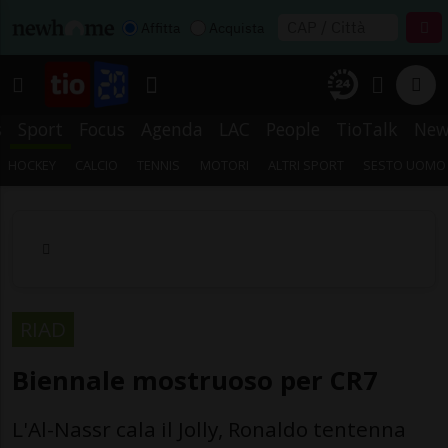
Affitta
Acquista
s
Sport
Focus
Agenda
LAC
People
TioTalk
New
HOCKEY
CALCIO
TENNIS
MOTORI
ALTRI SPORT
SESTO UOMO
RIAD
Biennale mostruoso per CR7
L'Al-Nassr cala il Jolly, Ronaldo tentenna