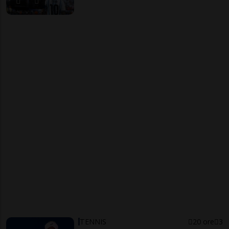
TENNIS
20 ore
3