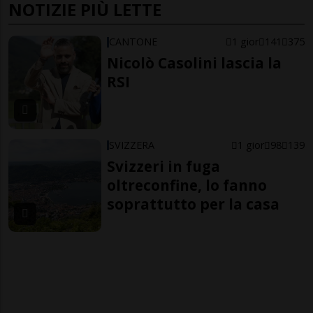
NOTIZIE PIÙ LETTE
CANTONE
1 gior
141
375
Nicolò Casolini lascia la
RSI
SVIZZERA
1 gior
98
139
Svizzeri in fuga
oltreconfine, lo fanno
soprattutto per la casa