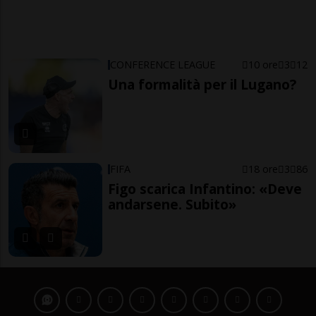
CONFERENCE LEAGUE
10 ore
3
12
Una formalità per il Lugano?
FIFA
18 ore
3
86
Figo scarica Infantino: «Deve
andarsene. Subito»