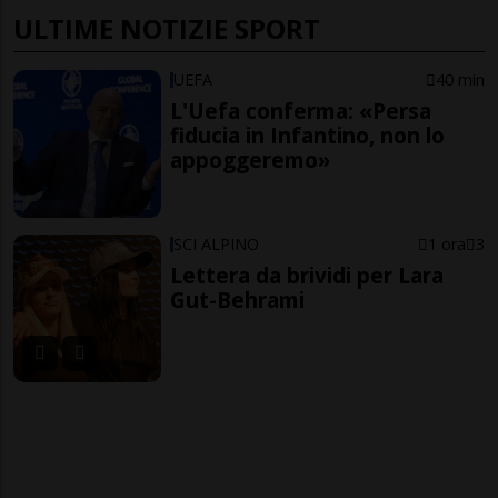
ULTIME NOTIZIE SPORT
UEFA
40 min
L'Uefa conferma: «Persa
fiducia in Infantino, non lo
appoggeremo»
SCI ALPINO
1 ora
3
Lettera da brividi per Lara
Gut-Behrami