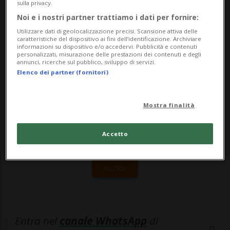
squadre di disputare lo stesso numero di
sulla privacy.
Noi e i nostri partner trattiamo i dati per fornire:
match, anche...
Utilizzare dati di geolocalizzazione precisi. Scansione attiva delle
caratteristiche del dispositivo ai fini dell’identificazione. Archiviare
informazioni su dispositivo e/o accedervi. Pubblicità e contenuti
🔐 Sblocca il nostro archivio
personalizzati, misurazione delle prestazioni dei contenuti e degli
annunci, ricerche sul pubblico, sviluppo di servizi.
esclusivo!
Elenco dei partner (fornitori)
Sottoscrivi un abbonamento
Archivio
per
Mostra finalità
leggere questo articolo, oppure scegli
MyTioAbo
per accedere all'archivio e
Accetto
navigare su sito e app senza pubblicità.
ACCEDI
Entra nel
canale WhatsApp
di