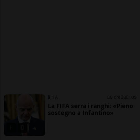
FIFA
8 ore
8
105
La FIFA serra i ranghi: «Pieno
sostegno a Infantino»