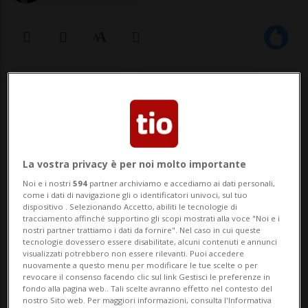
23 feb 2021 - 08:00
Aggiornamento 23:19
5
HOCKEY: Risultati e classifiche
La vostra privacy è per noi molto importante
Noi e i nostri
594
partner archiviamo e accediamo ai dati personali,
LUGANO - Il Lugano ha finora disputato 37
come i dati di navigazione gli o identificatori univoci, sul tuo
dispositivo . Selezionando Accetto, abiliti le tecnologie di
partite di National League e occupa
tracciamento affinché supportino gli scopi mostrati alla voce "Noi e i
nostri partner trattiamo i dati da fornire". Nel caso in cui queste
attualmente la quarta posizione in
tecnologie dovessero essere disabilitate, alcuni contenuti e annunci
visualizzati potrebbero non essere rilevanti. Puoi accedere
classifica con 61 punti. La pandemia non
nuovamente a questo menu per modificare le tue scelte o per
revocare il consenso facendo clic sul link Gestisci le preferenze in
ha però finora permesso alle dodici
fondo alla pagina web.. Tali scelte avranno effetto nel contesto del
nostro Sito web. Per maggiori informazioni, consulta l'Informativa