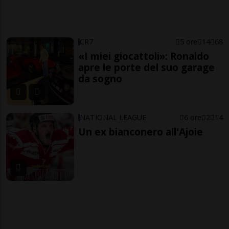
CR7
5 ore
14
68
«I miei giocattoli»: Ronaldo
apre le porte del suo garage
da sogno
NATIONAL LEAGUE
6 ore
2
14
Un ex bianconero all'Ajoie