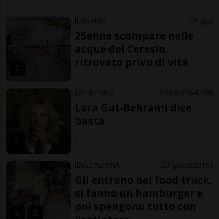
LUGANO
1 gior
25enne scompare nelle
acque del Ceresio,
ritrovato privo di vita
SCI ALPINO
23 ore
64
286
Lara Gut-Behrami dice
basta
BELLINZONA
3 gior
82
190
Gli entrano nel food truck,
si fanno un hamburger e
poi spengono tutto con