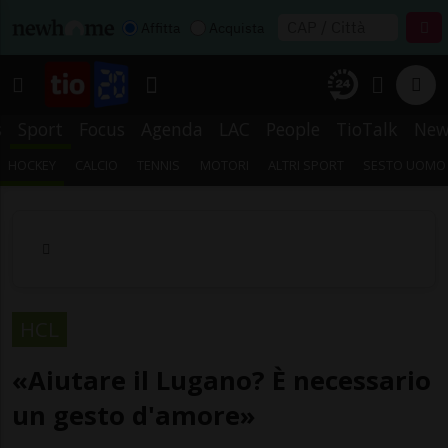
Affitta
Acquista
s
Sport
Focus
Agenda
LAC
People
TioTalk
New
HOCKEY
CALCIO
TENNIS
MOTORI
ALTRI SPORT
SESTO UOMO
HCL
«Aiutare il Lugano? È necessario
un gesto d'amore»