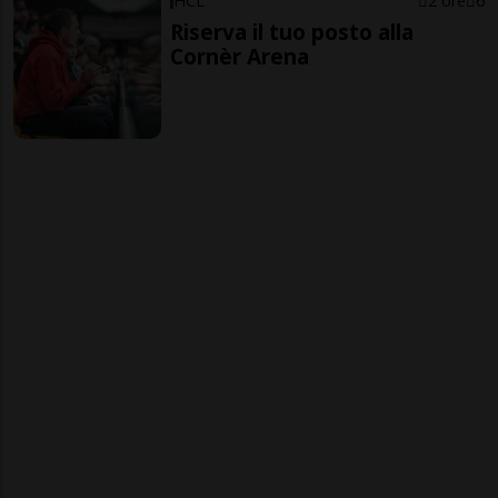
HCL
2 ore
6
Riserva il tuo posto alla
Cornèr Arena