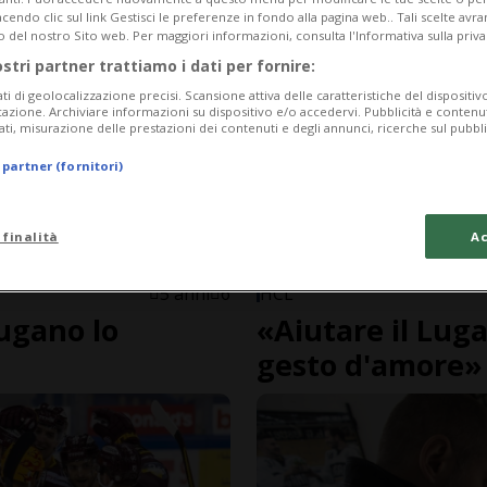
endo clic sul link Gestisci le preferenze in fondo alla pagina web.. Tali scelte avr
o del nostro Sito web. Per maggiori informazioni, consulta l'Informativa sulla priva
ostri partner trattiamo i dati per fornire:
ati di geolocalizzazione precisi. Scansione attiva delle caratteristiche del dispositivo 
icazione. Archiviare informazioni su dispositivo e/o accedervi. Pubblicità e contenu
ati, misurazione delle prestazioni dei contenuti e degli annunci, ricerche sul pubbl
 partner (fornitori)
 finalità
Ac
5 anni
6
HCL
Lugano lo
«Aiutare il Lug
gesto d'amore»