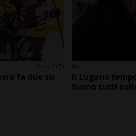
5 anni
6
1
HCL
evra fa due su
Il Lugano temp
Siamo tutti sull