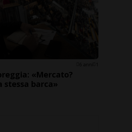
6 anni
1
oreggia: «Mercato?
a stessa barca»