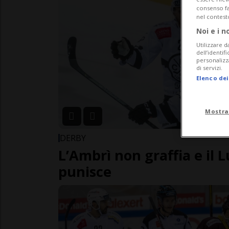
consenso fac
nel contest
Noi e i n
Utilizzare d
dell’identif
personalizz
di servizi.
Elenco dei
Mostra
DERBY
L’Ambrì non graffia e il 
punisce