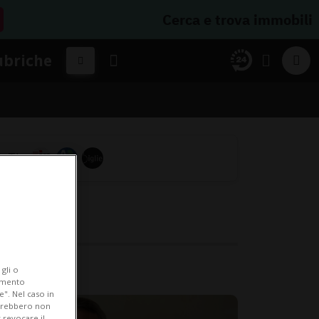
Cerca e trova immobili
ubriche
gli o
iamento
e". Nel caso in
potrebbero non
 revocare il