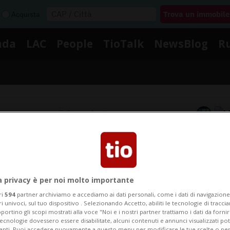
Acquista
nda
LAC
People
TioTalk
NewsBlog
R
Segnalaci
Notizie su Lajunen
a privacy è per noi molto importante
Segui le notizie e gli approfondimenti su Lajunen.
ri
594
partner archiviamo e accediamo ai dati personali, come i dati di navigazione 
ri univoci, sul tuo dispositivo . Selezionando Accetto, abiliti le tecnologie di tracc
portino gli scopi mostrati alla voce "Noi e i nostri partner trattiamo i dati da fornir
tecnologie dovessero essere disabilitate, alcuni contenuti e annunci visualizzati 
vanti. Puoi accedere nuovamente a questo menu per modificare le tue scelte o per