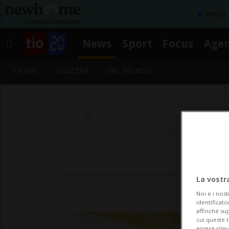
Affitta
News
Sport
Focus
Age
TICINO
SVIZZERA
DAL MONDO
La vostr
Noi e i nost
identificato
affinché sup
cui queste 
essere rile