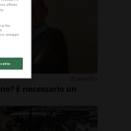
anno effetto
cy.
ai fini
ti
ico, sviluppo
cetto
5 anni
5
1
ano? È necessario un