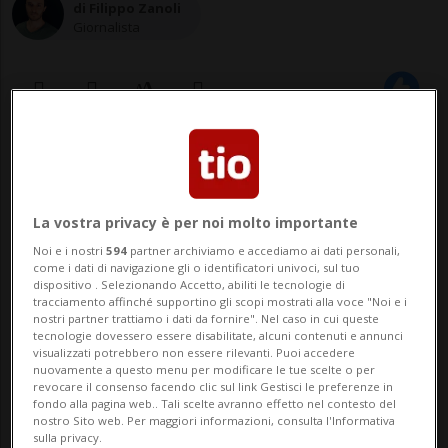
di Filippo Zanoli
Giornalista
05 mar 2021 - 19:04
NEW YORK - Ha incalzato i suoi follower su
La vostra privacy è per noi molto importante
Twitter ad acquistare criptovalute,
Noi e i nostri
594
partner archiviamo e accediamo ai dati personali,
come i dati di navigazione gli o identificatori univoci, sul tuo
dopodiché ha venduto tutto il suo
dispositivo . Selezionando Accetto, abiliti le tecnologie di
tracciamento affinché supportino gli scopi mostrati alla voce "Noi e i
portafoglio che - nel frattempo - era
nostri partner trattiamo i dati da fornire". Nel caso in cui queste
tecnologie dovessero essere disabilitate, alcuni contenuti e annunci
considerevolmente lievitato. E no, non è
visualizzati potrebbero non essere rilevanti. Puoi accedere
nuovamente a questo menu per modificare le tue scelte o per
una cosa legale È finito di nuovo nei...
revocare il consenso facendo clic sul link Gestisci le preferenze in
fondo alla pagina web.. Tali scelte avranno effetto nel contesto del
nostro Sito web. Per maggiori informazioni, consulta l'Informativa
sulla privacy.