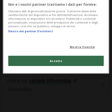
🔐 Sblocca il nostro archivio
Noi e i nostri partner trattiamo i dati per fornire:
esclusivo!
Utilizzare dati di geolocalizzazione precisi. Scansione attiva delle
caratteristiche del dispositivo ai fini dell’identificazione. Archiviare
informazioni su dispositivo e/o accedervi. Pubblicità e contenuti
Sottoscrivi un abbonamento
Archivio
per
personalizzati, misurazione delle prestazioni dei contenuti e degli
annunci, ricerche sul pubblico, sviluppo di servizi.
leggere questo articolo, oppure scegli
Elenco dei partner (fornitori)
MyTioAbo
per accedere all'archivio e
navigare su sito e app senza pubblicità.
Mostra finalità
ACCEDI
Accetto
Entra nel
canale WhatsApp
di
Ticinonline.