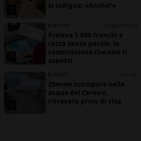
si indigna: «Anche?»
CANTONE
3 gior
47
120
Preleva 1.000 franchi e
resta senza parole: la
commissione che non ti
aspetti
LUGANO
21 ore
25enne scompare nelle
acque del Ceresio,
ritrovato privo di vita