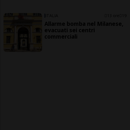
ITALIA
13 ore
19
Allarme bomba nel Milanese,
evacuati sei centri
commerciali