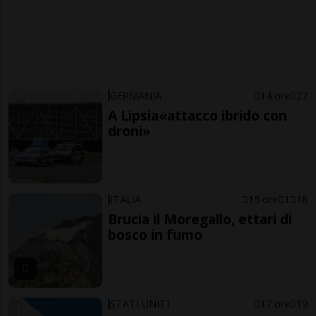
GERMANIA
14 ore
27
A Lipsia«attacco ibrido con
droni»
ITALIA
15 ore
1
18
Brucia il Moregallo, ettari di
bosco in fumo
STATI UNITI
17 ore
19