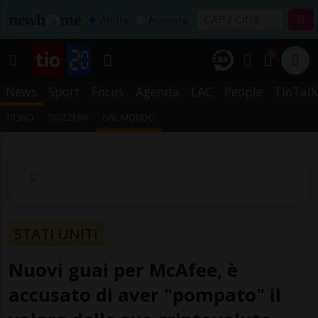
Affitta
Acquista
1
News
Sport
Focus
Agenda
LAC
People
TioTalk
TICINO
SVIZZERA
DAL MONDO
STATI UNITI
Nuovi guai per McAfee, è
accusato di aver "pompato" il