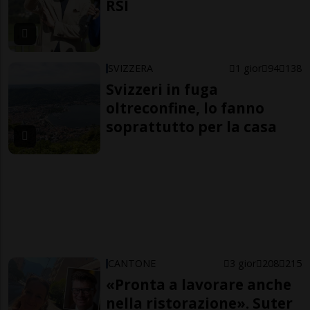
RSI
SVIZZERA
1 gior
94
138
Svizzeri in fuga
oltreconfine, lo fanno
soprattutto per la casa
CANTONE
3 gior
208
215
«Pronta a lavorare anche
nella ristorazione». Suter