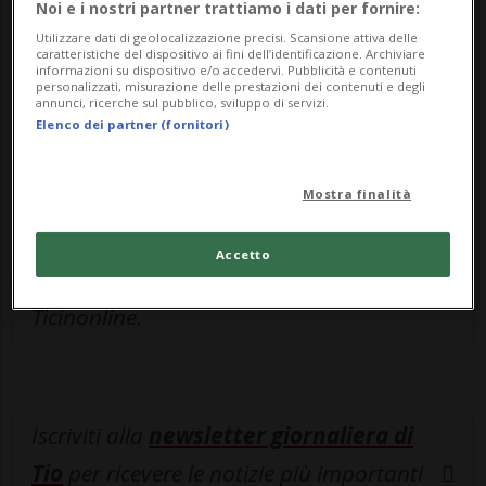
Noi e i nostri partner trattiamo i dati per fornire:
Sottoscrivi un abbonamento
Archivio
per
Utilizzare dati di geolocalizzazione precisi. Scansione attiva delle
leggere questo articolo, oppure scegli
caratteristiche del dispositivo ai fini dell’identificazione. Archiviare
informazioni su dispositivo e/o accedervi. Pubblicità e contenuti
MyTioAbo
per accedere all'archivio e
personalizzati, misurazione delle prestazioni dei contenuti e degli
annunci, ricerche sul pubblico, sviluppo di servizi.
navigare su sito e app senza pubblicità.
Elenco dei partner (fornitori)
ACCEDI
Mostra finalità
Accetto
Entra nel
canale WhatsApp
di
Ticinonline.
Iscriviti alla
newsletter giornaliera di
Tio
per ricevere le notizie più importanti