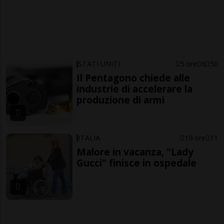
STATI UNITI
5 ore
6
50
Il Pentagono chiede alle
industrie di accelerare la
produzione di armi
ITALIA
19 ore
11
Malore in vacanza, "Lady
Gucci" finisce in ospedale