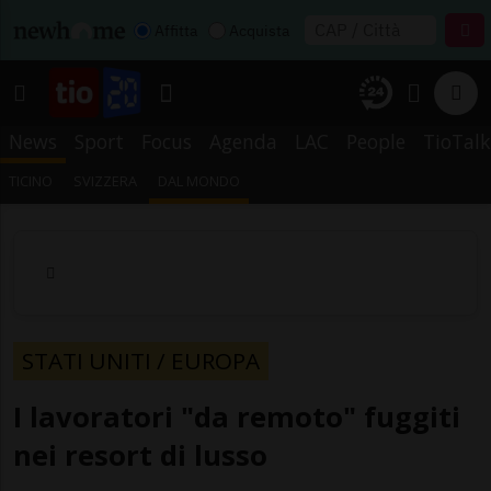
Affitta
Acquista
News
Sport
Focus
Agenda
LAC
People
TioTalk
TICINO
SVIZZERA
DAL MONDO
STATI UNITI / EUROPA
I lavoratori "da remoto" fuggiti
nei resort di lusso