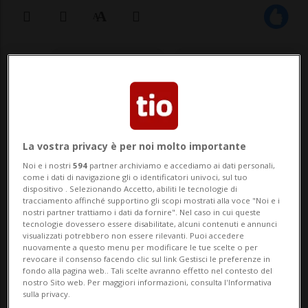
17 feb 2021 - 06:05
Aggiornamento 07:46
NEW YORK / LONDRA - Lavoro da casa? In
molti hanno deciso di renderlo «lavoro da
resort», godendosi il clima e la tranquillità
La vostra privacy è per noi molto importante
Noi e i nostri
594
partner archiviamo e accediamo ai dati personali,
tipici delle ferie in attesa dell'arrivo del
come i dati di navigazione gli o identificatori univoci, sul tuo
dispositivo . Selezionando Accetto, abiliti le tecnologie di
vaccino. È un trend piuttosto presente tra
tracciamento affinché supportino gli scopi mostrati alla voce "Noi e i
nostri partner trattiamo i dati da fornire". Nel caso in cui queste
manager e...
tecnologie dovessero essere disabilitate, alcuni contenuti e annunci
visualizzati potrebbero non essere rilevanti. Puoi accedere
nuovamente a questo menu per modificare le tue scelte o per
revocare il consenso facendo clic sul link Gestisci le preferenze in
🔐 Sblocca il nostro archivio
fondo alla pagina web.. Tali scelte avranno effetto nel contesto del
nostro Sito web. Per maggiori informazioni, consulta l'Informativa
esclusivo!
sulla privacy.