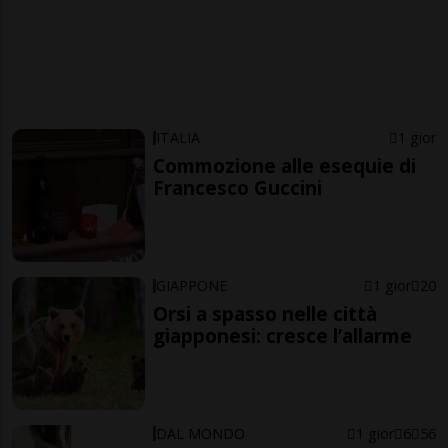
ITALIA
1 gior
Commozione alle esequie di
Francesco Guccini
GIAPPONE
1 gior
20
Orsi a spasso nelle città
giapponesi: cresce l’allarme
DAL MONDO
1 gior
6
56