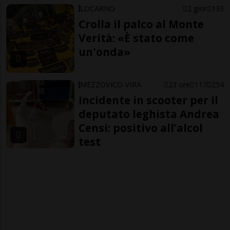
LOCARNO
2 gior
133
Crolla il palco al Monte
Verità: «È stato come
un'onda»
MEZZOVICO-VIRA
23 ore
117
254
Incidente in scooter per il
deputato leghista Andrea
Censi: positivo all’alcol
test