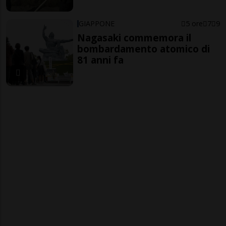
GIAPPONE
5 ore
7
9
Nagasaki commemora il
bombardamento atomico di
81 anni fa