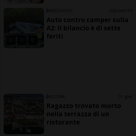
MEZZOVICO
20 ore
15
Auto contro camper sulla
A2: il bilancio è di sette
feriti
ASCONA
1 gior
Ragazzo trovato morto
nella terrazza di un
ristorante