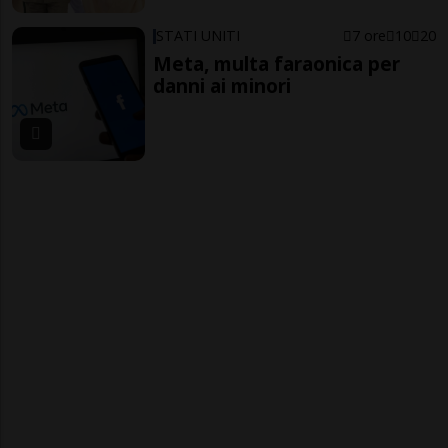
STATI UNITI
7 ore
10
20
Meta, multa faraonica per
danni ai minori