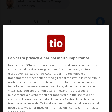
elaborata da Dario Ornaghi
Giornalista
16 giu 2020 - 18:44
PARIGI - L'ex CEO di Credit Suisse Tidjane
La vostra privacy è per noi molto importante
Thiam entra nel consiglio
Noi e i nostri
594
partner archiviamo e accediamo ai dati personali,
d'amministrazione del gigante del lusso
come i dati di navigazione gli o identificatori univoci, sul tuo
dispositivo . Selezionando Accetto, abiliti le tecnologie di
francese Kering, che controlla marchi
tracciamento affinché supportino gli scopi mostrati alla voce "Noi e i
nostri partner trattiamo i dati da fornire". Nel caso in cui queste
come Gucci e Yves Saint Laurent. Durante
tecnologie dovessero essere disabilitate, alcuni contenuti e annunci
visualizzati potrebbero non essere rilevanti. Puoi accedere
l'assemblea generale odierna, gli azionisti
nuovamente a questo menu per modificare le tue scelte o per
revocare il consenso facendo clic sul link Gestisci le preferenze in
hanno approvato an...
fondo alla pagina web.. Tali scelte avranno effetto nel contesto del
nostro Sito web. Per maggiori informazioni, consulta l'Informativa
sulla privacy.