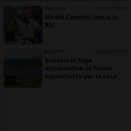
CANTONE
2 gior
159
383
Nicolò Casolini lascia la
RSI
SVIZZERA
2 gior
103
143
Svizzeri in fuga
oltreconfine, lo fanno
soprattutto per la casa