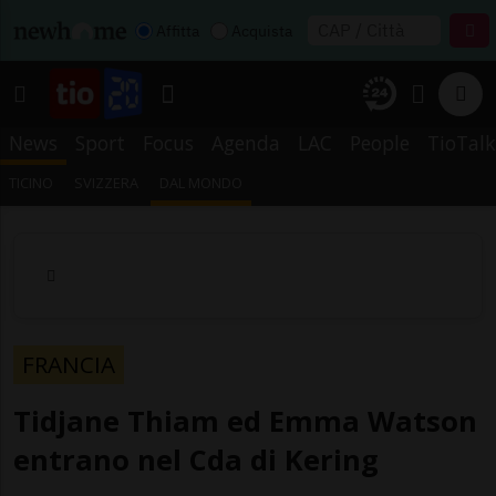
Affitta
Acquista
News
Sport
Focus
Agenda
LAC
People
TioTalk
TICINO
SVIZZERA
DAL MONDO
FRANCIA
Tidjane Thiam ed Emma Watson
entrano nel Cda di Kering