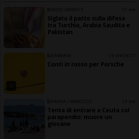
MEDIO ORIENTE
1 ora
Siglato il patto sulla difesa
tra Turchia, Arabia Saudita e
Pakistan
GERMANIA
3 ore
4
17
Conti in rosso per Porsche
SPAGNA / MAROCCO
3 ore
Tenta di entrare a Ceuta col
parapendio: muore un
giovane