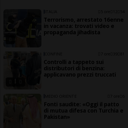
ITALIA
5 ore
12
54
Terrorismo, arrestato 16enne
in vacanza: trovati video e
propaganda jihadista
CONFINE
7 ore
39
81
Controlli a tappeto sui
distributori di benzina:
applicavano prezzi truccati
MEDIO ORIENTE
7 ore
6
Fonti saudite: «Oggi il patto
di mutua difesa con Turchia e
Pakistan»