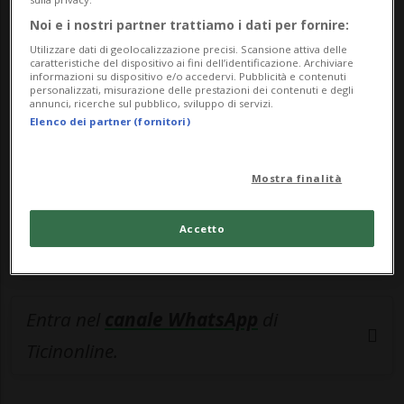
Noi e i nostri partner trattiamo i dati per fornire:
🔐 Sblocca il nostro archivio
Utilizzare dati di geolocalizzazione precisi. Scansione attiva delle
esclusivo!
caratteristiche del dispositivo ai fini dell’identificazione. Archiviare
informazioni su dispositivo e/o accedervi. Pubblicità e contenuti
personalizzati, misurazione delle prestazioni dei contenuti e degli
Sottoscrivi un abbonamento
Archivio
per
annunci, ricerche sul pubblico, sviluppo di servizi.
Elenco dei partner (fornitori)
leggere questo articolo, oppure scegli
MyTioAbo
per accedere all'archivio e
navigare su sito e app senza pubblicità.
Mostra finalità
ACCEDI
Accetto
Entra nel
canale WhatsApp
di
Ticinonline.