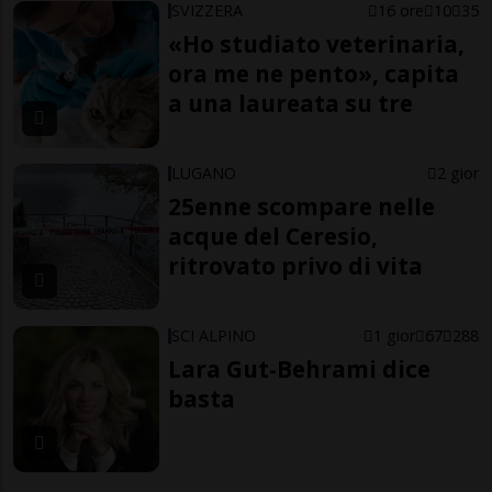
SVIZZERA
16 ore
10
35
«Ho studiato veterinaria,
ora me ne pento», capita
a una laureata su tre
LUGANO
2 gior
25enne scompare nelle
acque del Ceresio,
ritrovato privo di vita
SCI ALPINO
1 gior
67
288
Lara Gut-Behrami dice
basta