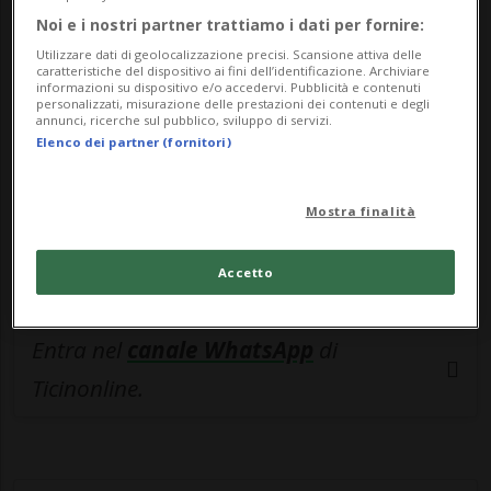
🔐 Sblocca il nostro archivio
Noi e i nostri partner trattiamo i dati per fornire:
esclusivo!
Utilizzare dati di geolocalizzazione precisi. Scansione attiva delle
caratteristiche del dispositivo ai fini dell’identificazione. Archiviare
Sottoscrivi un abbonamento
Archivio
per
informazioni su dispositivo e/o accedervi. Pubblicità e contenuti
personalizzati, misurazione delle prestazioni dei contenuti e degli
leggere questo articolo, oppure scegli
annunci, ricerche sul pubblico, sviluppo di servizi.
Elenco dei partner (fornitori)
MyTioAbo
per accedere all'archivio e
navigare su sito e app senza pubblicità.
Mostra finalità
ACCEDI
Accetto
Entra nel
canale WhatsApp
di
Ticinonline.