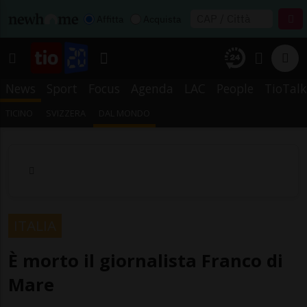
Affitta
Acquista
News
Sport
Focus
Agenda
LAC
People
TioTalk
TICINO
SVIZZERA
DAL MONDO
ITALIA
È morto il giornalista Franco di
Mare