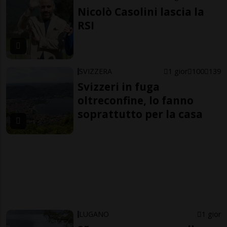
Nicolò Casolini lascia la
RSI
SVIZZERA
1 gior
100
139
Svizzeri in fuga
oltreconfine, lo fanno
soprattutto per la casa
LUGANO
1 gior