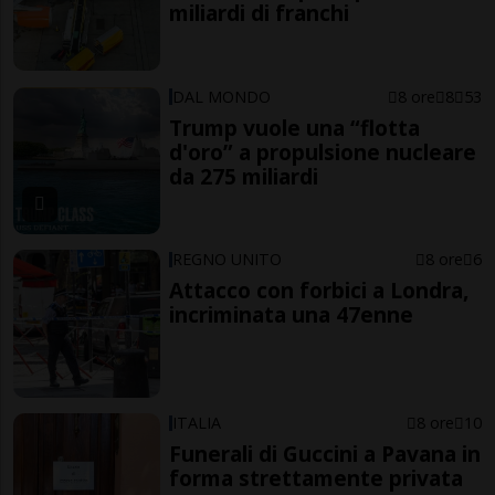
miliardi di franchi
DAL MONDO
8 ore
8
53
Trump vuole una “flotta
d'oro” a propulsione nucleare
da 275 miliardi
REGNO UNITO
8 ore
6
Attacco con forbici a Londra,
incriminata una 47enne
ITALIA
8 ore
10
Funerali di Guccini a Pavana in
forma strettamente privata