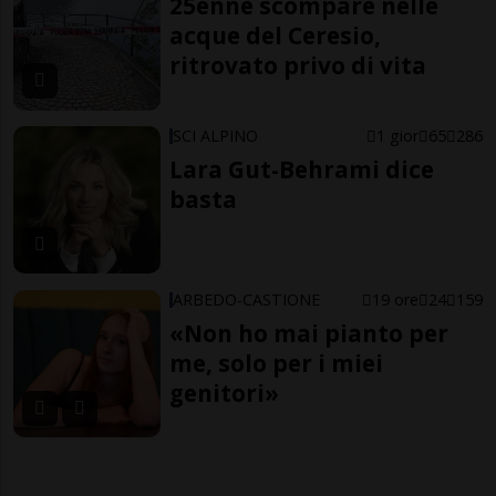
25enne scompare nelle
acque del Ceresio,
ritrovato privo di vita
SCI ALPINO
1 gior
65
286
Lara Gut-Behrami dice
basta
ARBEDO-CASTIONE
19 ore
24
159
«Non ho mai pianto per
me, solo per i miei
genitori»