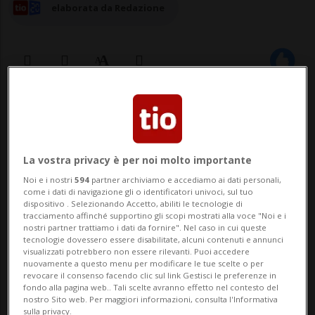
elaborata da Redazione
17 mag 2024 - 19:53
Aggiornamento 20:42
ROMA - «Ho un cancro», aveva dichiarato in
La vostra privacy è per noi molto importante
intervista al Corriere della Sera il 28 aprile
Noi e i nostri
594
partner archiviamo e accediamo ai dati personali,
scorso. «Oggi ci si cura e spesso si
come i dati di navigazione gli o identificatori univoci, sul tuo
dispositivo . Selezionando Accetto, abiliti le tecnologie di
tracciamento affinché supportino gli scopi mostrati alla voce "Noi e i
guarisce. Da questo no. Non se ne va, al
nostri partner trattiamo i dati da fornire". Nel caso in cui queste
tecnologie dovessero essere disabilitate, alcuni contenuti e annunci
massimo lo puoi rallentare, ma resta lì
visualizzati potrebbero non essere rilevanti. Puoi accedere
nuovamente a questo menu per modificare le tue scelte o per
ed è uno dei più cattivi». Si...
revocare il consenso facendo clic sul link Gestisci le preferenze in
fondo alla pagina web.. Tali scelte avranno effetto nel contesto del
nostro Sito web. Per maggiori informazioni, consulta l'Informativa
sulla privacy.