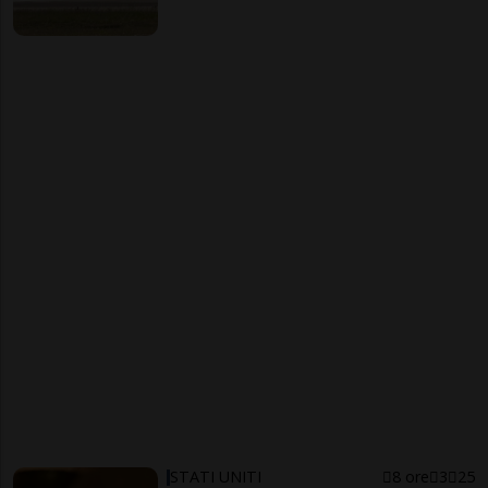
STATI UNITI
8 ore
3
25