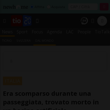
Affitta
Acquista
News
Sport
Focus
Agenda
LAC
People
TioTalk
TICINO
SVIZZERA
DAL MONDO
ITALIA
Era scomparso durante una
passeggiata, trovato morto in