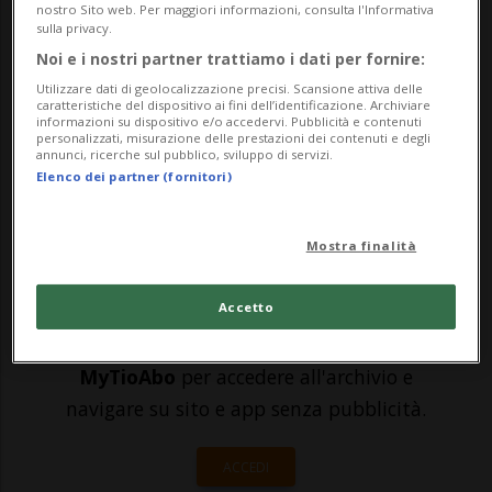
venerdì mattina. E subito erano scattate
nostro Sito web. Per maggiori informazioni, consulta l'Informativa
sulla privacy.
le ricerche dell'uomo, un 55 enne del quale
Noi e i nostri partner trattiamo i dati per fornire:
si erano perse le tracce nella zona di Cosio
Utilizzare dati di geolocalizzazione precisi. Scansione attiva delle
caratteristiche del dispositivo ai fini dell’identificazione. Archiviare
Valtellino. Lo si è cercato con droni,
informazioni su dispositivo e/o accedervi. Pubblicità e contenuti
personalizzati, misurazione delle prestazioni dei contenuti e degli
elicotte...
annunci, ricerche sul pubblico, sviluppo di servizi.
Elenco dei partner (fornitori)
🔐 Sblocca il nostro archivio
Mostra finalità
esclusivo!
Accetto
Sottoscrivi un abbonamento
Archivio
per
leggere questo articolo, oppure scegli
MyTioAbo
per accedere all'archivio e
navigare su sito e app senza pubblicità.
ACCEDI