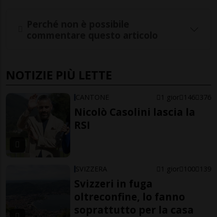
Perché non è possibile
commentare questo articolo
NOTIZIE PIÙ LETTE
CANTONE
1 gior
146
376
Nicolò Casolini lascia la
RSI
SVIZZERA
1 gior
100
139
Svizzeri in fuga
oltreconfine, lo fanno
soprattutto per la casa