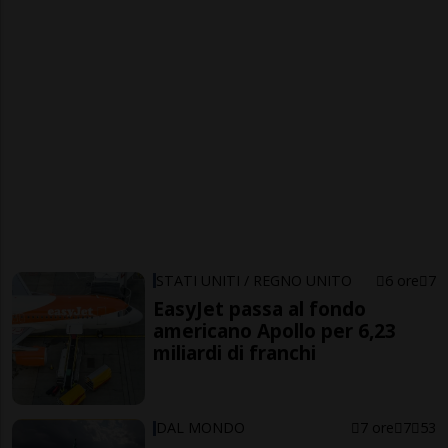
STATI UNITI / REGNO UNITO
6 ore
7
EasyJet passa al fondo
americano Apollo per 6,23
miliardi di franchi
DAL MONDO
7 ore
7
53