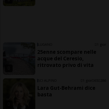
LUGANO
1 gior
25enne scompare nelle
acque del Ceresio,
ritrovato privo di vita
SCI ALPINO
1 gior
65
286
Lara Gut-Behrami dice
basta