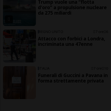
Trump vuole una “flotta
d'oro” a propulsione nucleare
da 275 miliardi
REGNO UNITO
7 ore
6
Attacco con forbici a Londra,
incriminata una 47enne
ITALIA
7 ore
10
Funerali di Guccini a Pavana in
forma strettamente privata