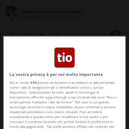
elaborata da Paolo Contangelo
Giornalista
03 dic 2023 - 23:05
Aggiornamento 23:20
La vostra privacy è per noi molto importante
Noi e i nostri
594
partner archiviamo e accediamo ai dati personali,
come i dati di navigazione gli o identificatori univoci, sul tuo
dispositivo . Selezionando Accetto, abiliti le tecnologie di
tracciamento affinché supportino gli scopi mostrati alla voce "Noi e i
nostri partner trattiamo i dati da fornire". Nel caso in cui queste
tecnologie dovessero essere disabilitate, alcuni contenuti e annunci
SONDRIO - Era scomparso durante una
visualizzati potrebbero non essere rilevanti. Puoi accedere
nuovamente a questo menu per modificare le tue scelte o per
passeggiata in montagna, lo scorso
revocare il consenso facendo clic sul link Gestisci le preferenze in
fondo alla pagina web.. Tali scelte avranno effetto nel contesto del