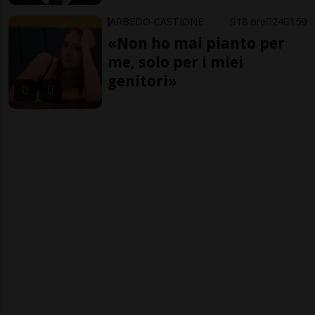
ARBEDO-CASTIONE
18 ore
24
159
«Non ho mai pianto per
me, solo per i miei
genitori»