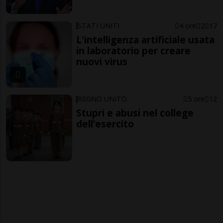
STATI UNITI
4 ore
2
17
L'intelligenza artificiale usata
in laboratorio per creare
nuovi virus
REGNO UNITO
5 ore
12
Stupri e abusi nel college
dell’esercito