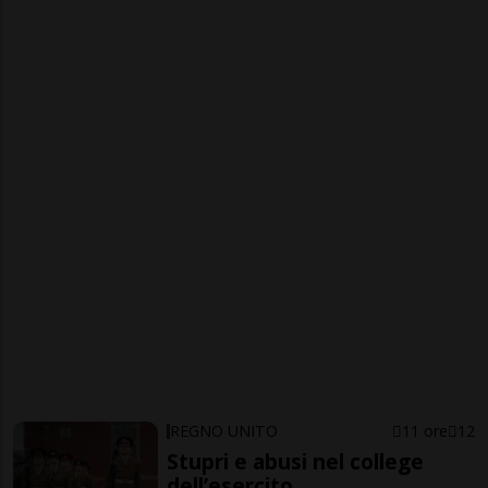
REGNO UNITO
11 ore
12
Stupri e abusi nel college
dell’esercito