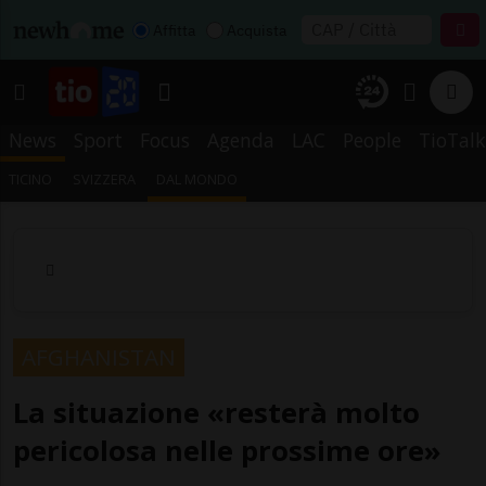
Affitta
Acquista
News
Sport
Focus
Agenda
LAC
People
TioTalk
TICINO
SVIZZERA
DAL MONDO
AFGHANISTAN
La situazione «resterà molto
pericolosa nelle prossime ore»