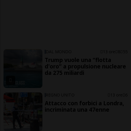
DAL MONDO
13 ore
8
55
Trump vuole una “flotta
d'oro” a propulsione nucleare
da 275 miliardi
REGNO UNITO
13 ore
6
Attacco con forbici a Londra,
incriminata una 47enne