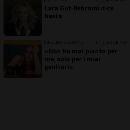
Lara Gut-Behrami dice
basta
ARBEDO-CASTIONE
1 gior
24
159
«Non ho mai pianto per
me, solo per i miei
genitori»