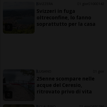
SVIZZERA
1 gior
100
142
Svizzeri in fuga
oltreconfine, lo fanno
soprattutto per la casa
LUGANO
1 gior
25enne scompare nelle
acque del Ceresio,
ritrovato privo di vita
SCI ALPINO
1 gior
65
286