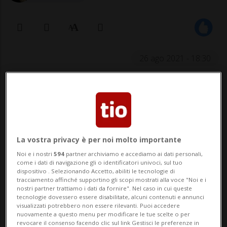
26 ago 2021 - 18:30
Attenzione! Le seguenti immagini
potrebbero urtare la vostra sensibilità.
La vostra privacy è per noi molto importante
Noi e i nostri
594
partner archiviamo e accediamo ai dati personali,
come i dati di navigazione gli o identificatori univoci, sul tuo
Gli attacchi non sono ancora stati
dispositivo . Selezionando Accetto, abiliti le tecnologie di
tracciamento affinché supportino gli scopi mostrati alla voce "Noi e i
rivendicati. Ma i sospetti sono rivolti
nostri partner trattiamo i dati da fornire". Nel caso in cui queste
verso l'ISKP, ossia il braccio
tecnologie dovessero essere disabilitate, alcuni contenuti e annunci
visualizzati potrebbero non essere rilevanti. Puoi accedere
"afghano" dello Stato Islamico.
nuovamente a questo menu per modificare le tue scelte o per
revocare il consenso facendo clic sul link Gestisci le preferenze in