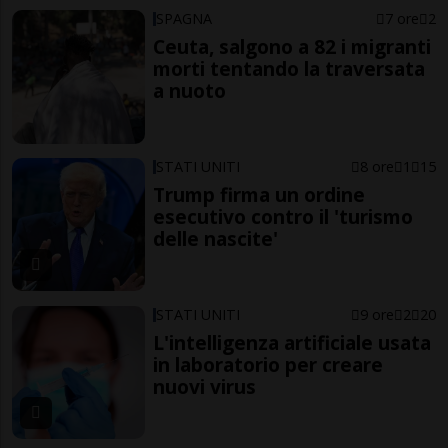
SPAGNA
7 ore
2
Ceuta, salgono a 82 i migranti
morti tentando la traversata
a nuoto
STATI UNITI
8 ore
1
15
Trump firma un ordine
esecutivo contro il 'turismo
delle nascite'
STATI UNITI
9 ore
2
20
L'intelligenza artificiale usata
in laboratorio per creare
nuovi virus