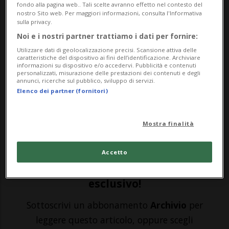
fondo alla pagina web.. Tali scelte avranno effetto nel contesto del
nostro Sito web. Per maggiori informazioni, consulta l'Informativa
KABUL - Kabul ha vissuto lunghe ore di
sulla privacy.
Noi e i nostri partner trattiamo i dati per fornire:
tensione, con lo spettro di un possibile
Utilizzare dati di geolocalizzazione precisi. Scansione attiva delle
attentato che per tutto il giorno ha fatto
caratteristiche del dispositivo ai fini dell’identificazione. Archiviare
informazioni su dispositivo e/o accedervi. Pubblicità e contenuti
personalizzati, misurazione delle prestazioni dei contenuti e degli
sentire il suo gelido soffio sul collo delle
annunci, ricerche sul pubblico, sviluppo di servizi.
Elenco dei partner (fornitori)
numerose forze impegnate nelle
frenetiche operazioni di evacuazione. Poi,
Mostra finalità
con l'av...
Accetto
🔐 Sblocca il nostro archivio
esclusivo!
Sottoscrivi un abbonamento
Archivio
per
leggere questo articolo, oppure scegli