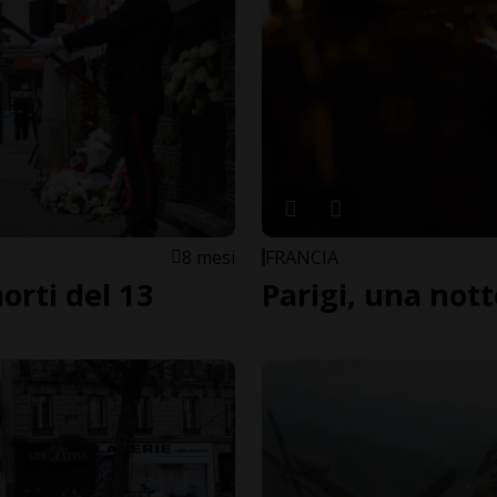
8 mesi
FRANCIA
orti del 13
Parigi, una not