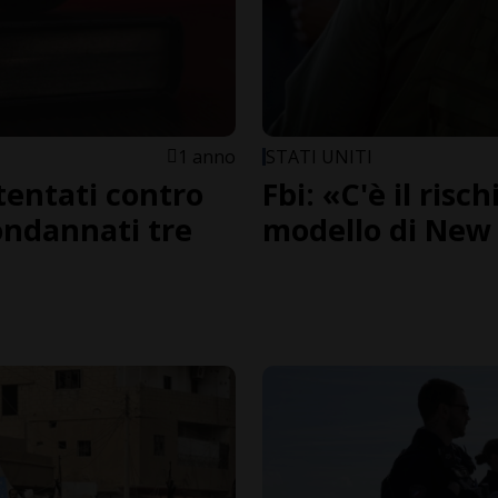
1 anno
STATI UNITI
tentati contro
Fbi: «C'è il risc
ndannati tre
modello di New