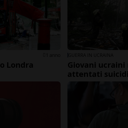
1 anno
GUERRA IN UCRAINA
no Londra
Giovani ucraini 
attentati suicid