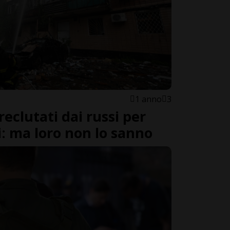
1 anno
3
reclutati dai russi per
i: ma loro non lo sanno