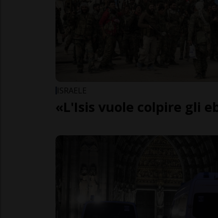
ISRAELE
«L'Isis vuole colpire gli 