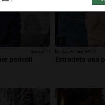
5 mesi
44
SVIZZERA / GERMANIA
e pericoli
Estradata una p