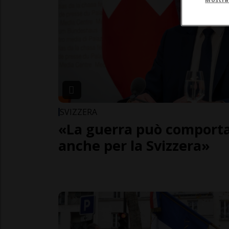
SVIZZERA
«La guerra può comportar
anche per la Svizzera»