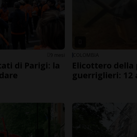
9 mesi
COLOMBIA
ti di Parigi: la
Elicottero della
rdare
guerriglieri: 12