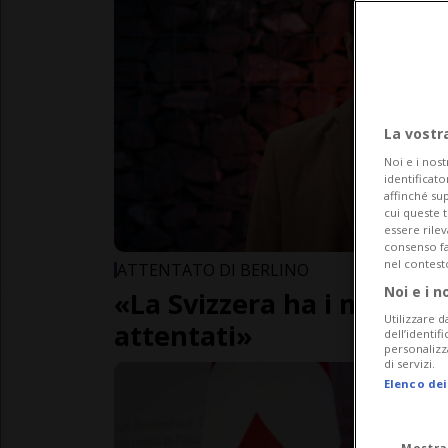
La vostr
Noi e i nost
identificato
affinché sup
cui queste 
essere rile
consenso fac
nel contest
ATTENTATO DI BERLINO
Noi e i n
«La Svizzera ha i mezzi p
Utilizzare d
attentati»
dell’identif
personalizz
di servizi.
Elenco dei
Mostra