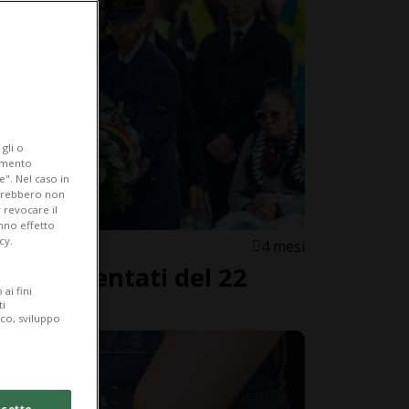
gli o
iamento
e". Nel caso in
potrebbero non
 revocare il
anno effetto
cy.
4 mesi
a gli attentati del 22
ai fini
ti
ico, sviluppo
cetto