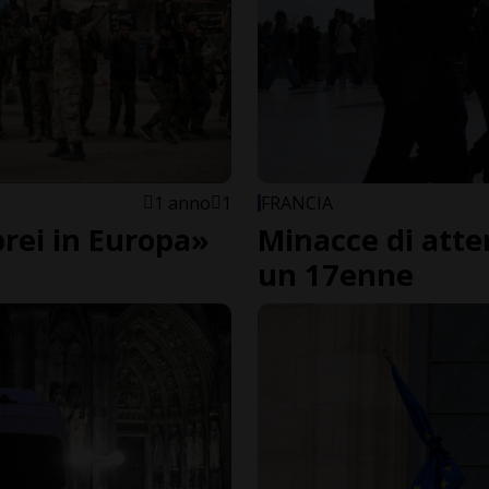
1 anno
1
FRANCIA
ebrei in Europa»
Minacce di atte
un 17enne