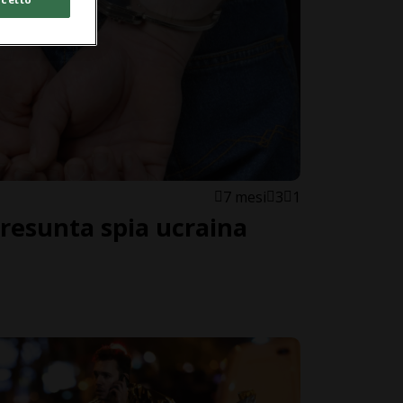
7 mesi
3
1
resunta spia ucraina