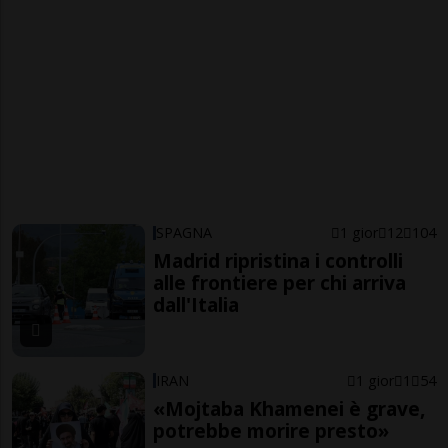
SPAGNA
1 gior
12
104
Madrid ripristina i controlli
alle frontiere per chi arriva
dall'Italia
IRAN
1 gior
1
54
«Mojtaba Khamenei è grave,
potrebbe morire presto»