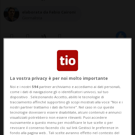
elaborata da Fabio Caironi
Giornalista
20 ott 2020 - 22:07
La vostra privacy è per noi molto importante
Noi e i nostri
594
partner archiviamo e accediamo ai dati personali,
come i dati di navigazione gli o identificatori univoci, sul tuo
dispositivo . Selezionando Accetto, abiliti le tecnologie di
tracciamento affinché supportino gli scopi mostrati alla voce "Noi e i
nostri partner trattiamo i dati da fornire". Nel caso in cui queste
tecnologie dovessero essere disabilitate, alcuni contenuti e annunci
PARIGI - Sei delle 16 persone fermate in
visualizzati potrebbero non essere rilevanti. Puoi accedere
nuovamente a questo menu per modificare le tue scelte o per
Francia per l'uccisione di Samuel Paty,
revocare il consenso facendo clic sul link Gestisci le preferenze in
fondo alla pagina web.. Tali scelte avranno effetto nel contesto del