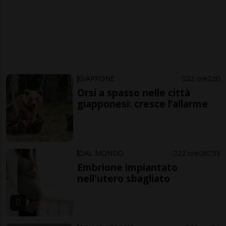
GIAPPONE
22 ore
20
Orsi a spasso nelle città
giapponesi: cresce l’allarme
DAL MONDO
22 ore
6
53
Embrione impiantato
nell'utero sbagliato