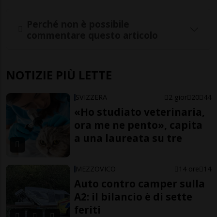
Perché non è possibile
commentare questo articolo
NOTIZIE PIÙ LETTE
SVIZZERA
2 gior
20
44
«Ho studiato veterinaria,
ora me ne pento», capita
a una laureata su tre
MEZZOVICO
14 ore
14
Auto contro camper sulla
A2: il bilancio è di sette
feriti