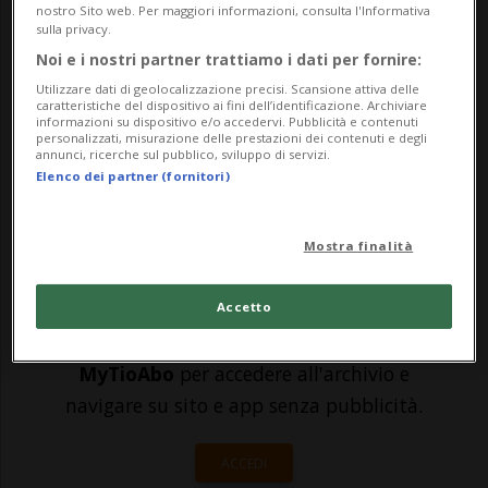
l'insegnante decapitato da un giovane
nostro Sito web. Per maggiori informazioni, consulta l'Informativa
sulla privacy.
immigrato ceceno, sono state rilasciate
Noi e i nostri partner trattiamo i dati per fornire:
per decisione della Procura nazionale
Utilizzare dati di geolocalizzazione precisi. Scansione attiva delle
caratteristiche del dispositivo ai fini dell’identificazione. Archiviare
antiterrorismo (Pnat). Tra di loro, secondo
informazioni su dispositivo e/o accedervi. Pubblicità e contenuti
personalizzati, misurazione delle prestazioni dei contenuti e degli
quanto ap...
annunci, ricerche sul pubblico, sviluppo di servizi.
Elenco dei partner (fornitori)
🔐 Sblocca il nostro archivio
Mostra finalità
esclusivo!
Sottoscrivi un abbonamento
Archivio
per
Accetto
leggere questo articolo, oppure scegli
MyTioAbo
per accedere all'archivio e
navigare su sito e app senza pubblicità.
ACCEDI