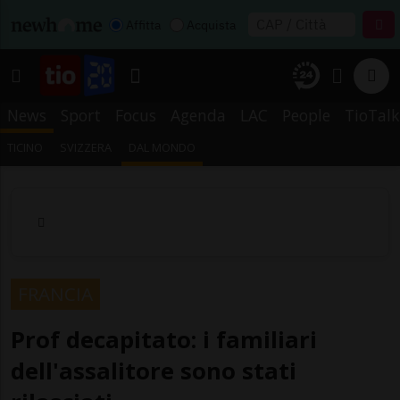
Affitta
Acquista
News
Sport
Focus
Agenda
LAC
People
TioTalk
TICINO
SVIZZERA
DAL MONDO
FRANCIA
Prof decapitato: i familiari
dell'assalitore sono stati