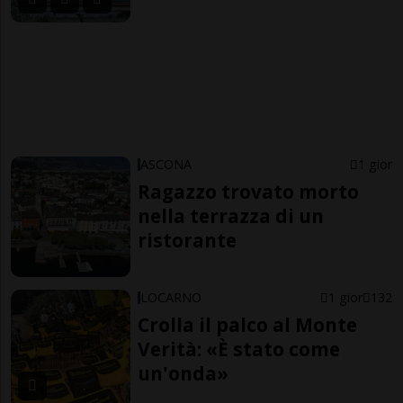
ASCONA
1 gior
Ragazzo trovato morto
nella terrazza di un
ristorante
LOCARNO
1 gior
132
Crolla il palco al Monte
Verità: «È stato come
un'onda»