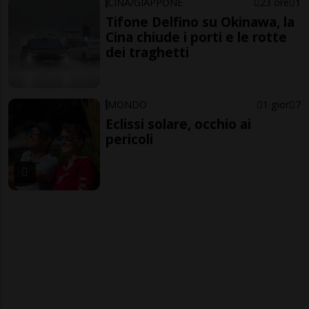
CINA/GIAPPONE
23 ore
1
Tifone Delfino su Okinawa, la
Cina chiude i porti e le rotte
dei traghetti
MONDO
1 gior
7
Eclissi solare, occhio ai
pericoli