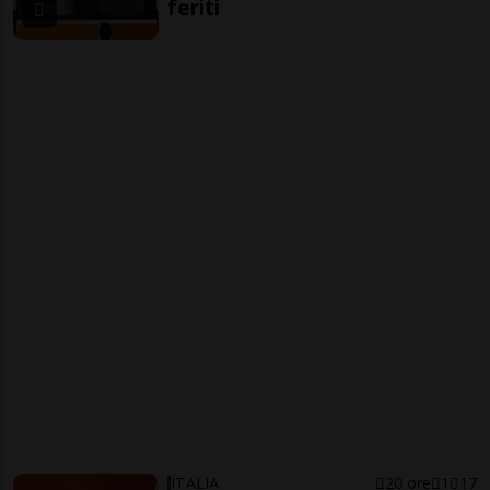
feriti
ITALIA
20 ore
1
17