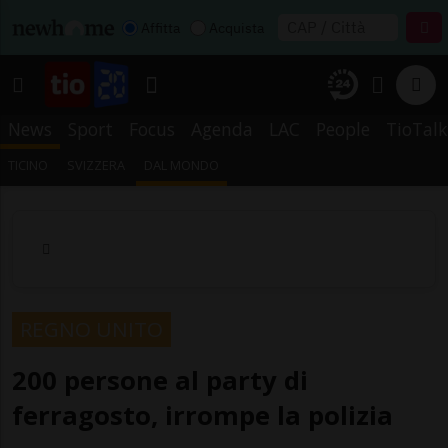
Affitta
Acquista
News
Sport
Focus
Agenda
LAC
People
TioTalk
TICINO
SVIZZERA
DAL MONDO
REGNO UNITO
200 persone al party di
ferragosto, irrompe la polizia