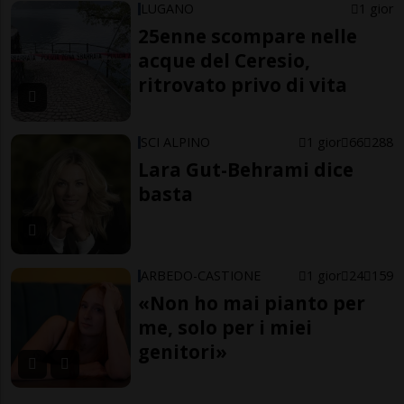
LUGANO
1 gior
25enne scompare nelle
acque del Ceresio,
ritrovato privo di vita
SCI ALPINO
1 gior
66
288
Lara Gut-Behrami dice
basta
ARBEDO-CASTIONE
1 gior
24
159
«Non ho mai pianto per
me, solo per i miei
genitori»