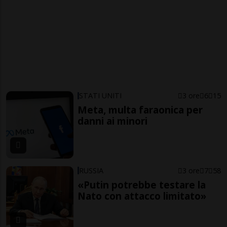
STATI UNITI
3 ore
6
15
Meta, multa faraonica per
danni ai minori
RUSSIA
3 ore
7
58
«Putin potrebbe testare la
Nato con attacco limitato»