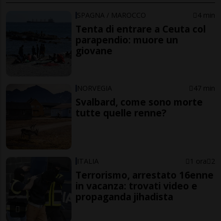
SPAGNA / MAROCCO
4 min
Tenta di entrare a Ceuta col
parapendio: muore un
giovane
NORVEGIA
47 min
Svalbard, come sono morte
tutte quelle renne?
ITALIA
1 ora
2
Terrorismo, arrestato 16enne
in vacanza: trovati video e
propaganda jihadista