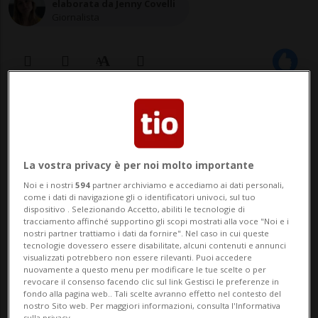
elaborata da Jenny Covelli
Giornalista
19 ago 2020 - 21:32
MANCHESTER - Stavano facendo un party
La vostra privacy è per noi molto importante
di ferragosto a dispetto del parziale
Noi e i nostri
594
partner archiviamo e accediamo ai dati personali,
lockdown in vigore a Manchester che
come i dati di navigazione gli o identificatori univoci, sul tuo
dispositivo . Selezionando Accetto, abiliti le tecnologie di
impedisce proprio feste e raduni. A
tracciamento affinché supportino gli scopi mostrati alla voce "Noi e i
nostri partner trattiamo i dati da fornire". Nel caso in cui queste
bloccarlo ci ha pensato la polizia, avvertita
tecnologie dovessero essere disabilitate, alcuni contenuti e annunci
visualizzati potrebbero non essere rilevanti. Puoi accedere
dai vicini, che ha trovato oltre 200 persone
nuovamente a questo menu per modificare le tue scelte o per
revocare il consenso facendo clic sul link Gestisci le preferenze in
nel giardin...
fondo alla pagina web.. Tali scelte avranno effetto nel contesto del
nostro Sito web. Per maggiori informazioni, consulta l'Informativa
sulla privacy.