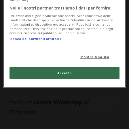
Noi e i nostri partner trattiamo i dati per fornire:
🔐 Sblocca il nostro archivio
Utilizzare dati di geolocalizzazione precisi. Scansione attiva delle
esclusivo!
caratteristiche del dispositivo ai fini dell’identificazione. Archiviare
informazioni su dispositivo e/o accedervi. Pubblicità e contenuti
personalizzati, misurazione delle prestazioni dei contenuti e degli
Sottoscrivi un abbonamento
Archivio
per
annunci, ricerche sul pubblico, sviluppo di servizi.
Elenco dei partner (fornitori)
leggere questo articolo, oppure scegli
MyTioAbo
per accedere all'archivio e
navigare su sito e app senza pubblicità.
Mostra finalità
ACCEDI
Accetto
Entra nel
canale WhatsApp
di
Ticinonline.