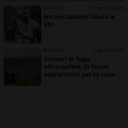
CANTONE
1 gior
154
381
Nicolò Casolini lascia la
RSI
SVIZZERA
1 gior
101
141
Svizzeri in fuga
oltreconfine, lo fanno
soprattutto per la casa