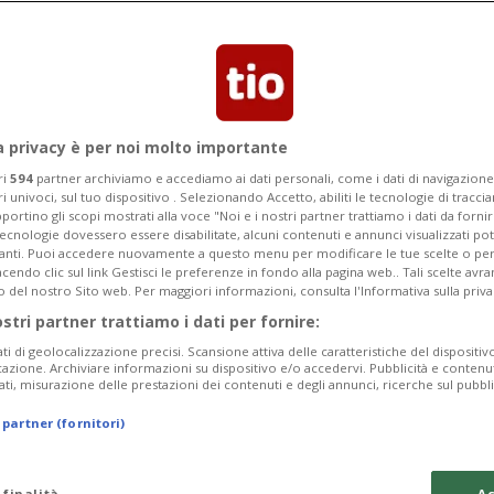
a privacy è per noi molto importante
ri
594
partner archiviamo e accediamo ai dati personali, come i dati di navigazione 
ri univoci, sul tuo dispositivo . Selezionando Accetto, abiliti le tecnologie di tracc
portino gli scopi mostrati alla voce "Noi e i nostri partner trattiamo i dati da fornir
tecnologie dovessero essere disabilitate, alcuni contenuti e annunci visualizzati 
vanti. Puoi accedere nuovamente a questo menu per modificare le tue scelte o per
endo clic sul link Gestisci le preferenze in fondo alla pagina web.. Tali scelte avr
o del nostro Sito web. Per maggiori informazioni, consulta l'Informativa sulla priva
ostri partner trattiamo i dati per fornire:
ati di geolocalizzazione precisi. Scansione attiva delle caratteristiche del dispositivo 
icazione. Archiviare informazioni su dispositivo e/o accedervi. Pubblicità e contenu
ati, misurazione delle prestazioni dei contenuti e degli annunci, ricerche sul pubbl
 partner (fornitori)
 finalità
Ac