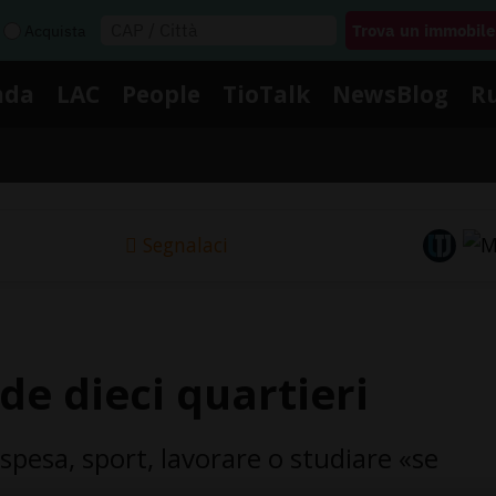
Acquista
nda
LAC
People
TioTalk
NewsBlog
R
Segnalaci
e dieci quartieri
 spesa, sport, lavorare o studiare «se