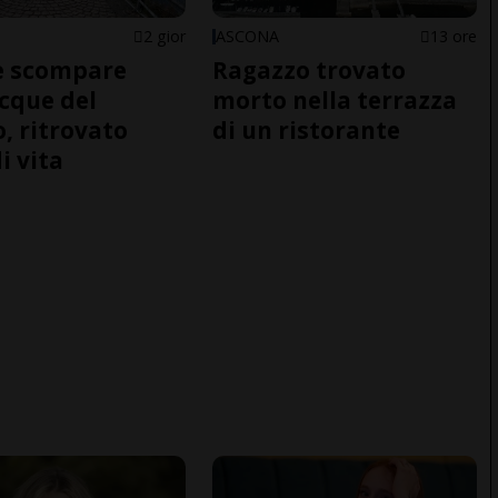
2 gior
ASCONA
13 ore
e scompare
Ragazzo trovato
acque del
morto nella terrazza
o, ritrovato
di un ristorante
i vita