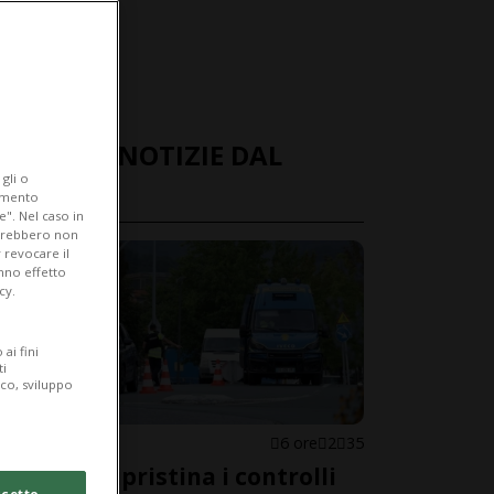
ULTIME NOTIZIE DAL
gli o
MONDO
iamento
e". Nel caso in
potrebbero non
 revocare il
anno effetto
cy.
ai fini
ti
ico, sviluppo
SPAGNA
6 ore
2
35
Madrid ripristina i controlli
cetto