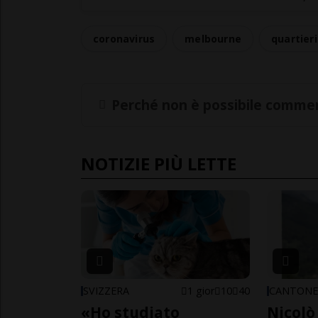
coronavirus
melbourne
quartieri
Perché non è possibile commen
NOTIZIE PIÙ LETTE
SVIZZERA
1 gior
10
40
CANTON
«Ho studiato
Nicolò 