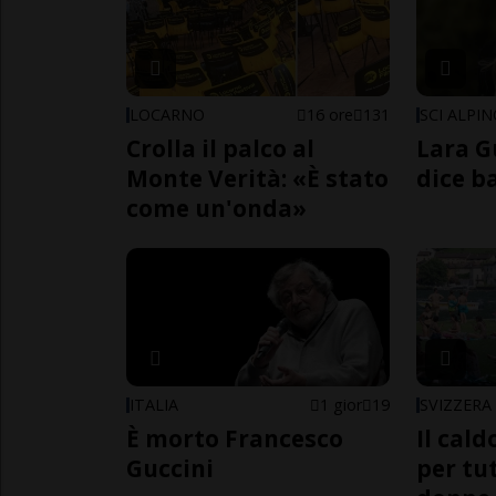
LOCARNO
16 ore
131
SCI ALPI
Crolla il palco al
Lara G
Monte Verità: «È stato
dice b
come un'onda»
ITALIA
1 gior
19
SVIZZERA
È morto Francesco
Il cal
Guccini
per tut