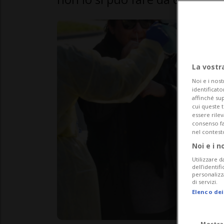
La vostr
Noi e i nost
identificato
affinché sup
cui queste 
essere rile
consenso fac
nel contest
Noi e i n
Utilizzare d
dell’identif
personalizz
di servizi.
Elenco dei
Mostra