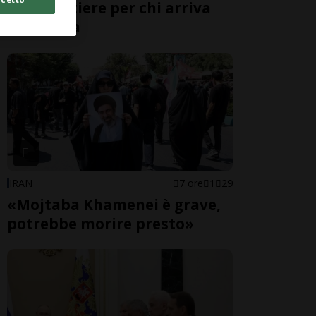
alle frontiere per chi arriva
dall'Italia
IRAN
7 ore
1
29
«Mojtaba Khamenei è grave,
potrebbe morire presto»