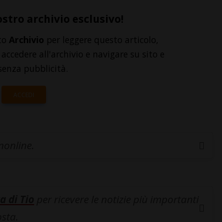
ostro archivio esclusivo!
to
Archivio
per leggere questo articolo,
accedere all'archivio e navigare su sito e
senza pubblicità.
ACCEDI
inonline.
a di Tio
per ricevere le notizie più importanti
osta.