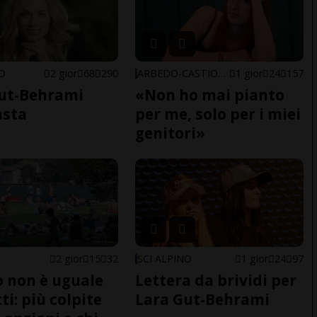
NO
2 gior
68
290
ARBEDO-CASTIONE
1 gior
24
157
ut-Behrami
«Non ho mai pianto
asta
per me, solo per i miei
genitori»
2 gior
15
32
SCI ALPINO
1 gior
24
97
do non è uguale
Lettera da brividi per
ti: più colpite
Lara Gut-Behrami