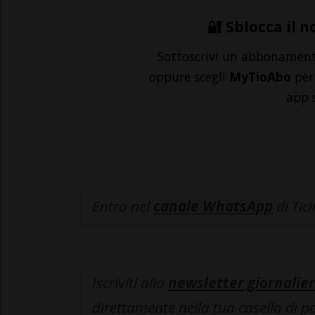
🔐 Sblocca il n
Sottoscrivi un abbonamen
oppure scegli
MyTioAbo
per 
app 
Entra nel
canale WhatsApp
di Tic
Iscriviti alla
newsletter giornalier
direttamente nella tua casella di p