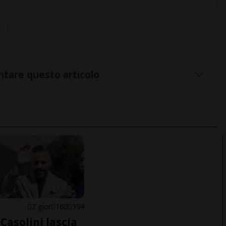
tare questo articolo
E
2 gior
160
394
Casolini lascia