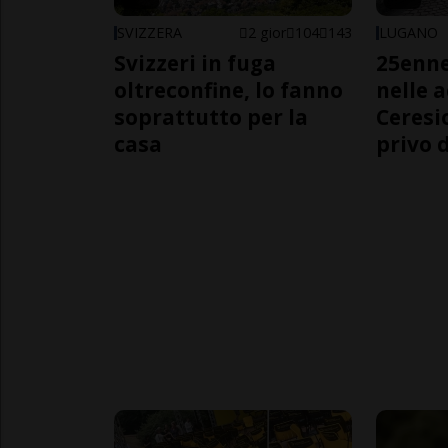
SVIZZERA
2 gior
104
143
LUGANO
Svizzeri in fuga
25enn
oltreconfine, lo fanno
nelle 
soprattutto per la
Ceresi
casa
privo d