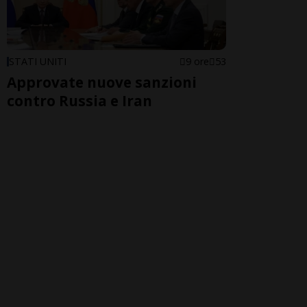
STATI UNITI
9 ore
53
Approvate nuove sanzioni
contro Russia e Iran