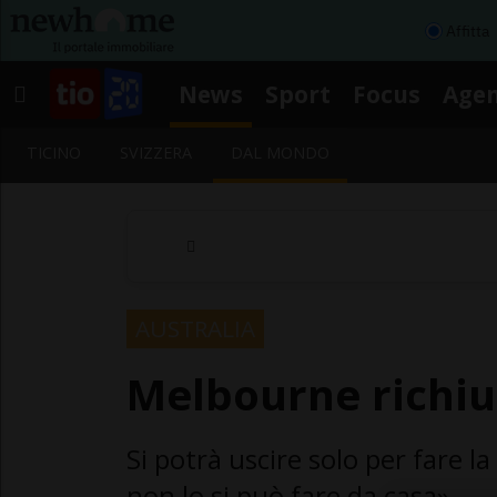
Affitta
News
Sport
Focus
Age
TICINO
SVIZZERA
DAL MONDO
AUSTRALIA
Melbourne richiud
Si potrà uscire solo per fare la
non lo si può fare da casa»