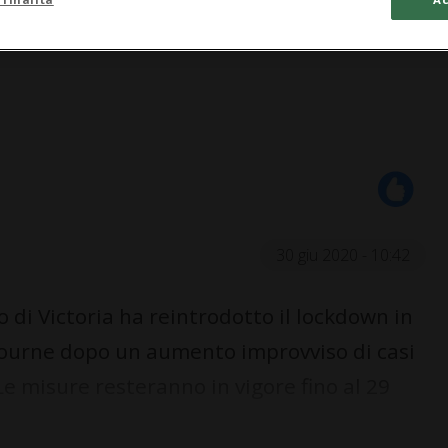
30 giu 2020 - 10:42
di Victoria ha reintrodotto il lockdown in
lbourne dopo un aumento improvviso di casi
Le misure resteranno in vigore fino al 29