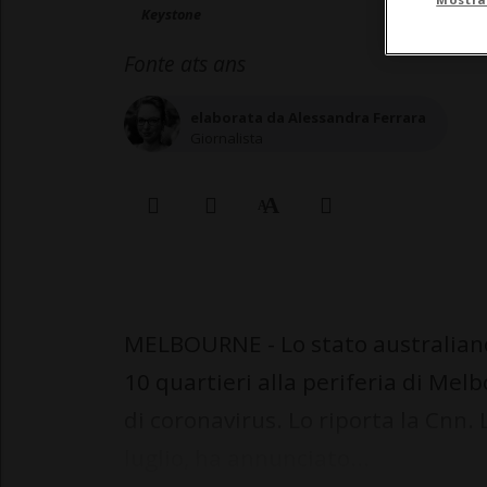
Keystone
Fonte ats ans
elaborata da Alessandra Ferrara
Giornalista
MELBOURNE - Lo stato australiano 
10 quartieri alla periferia di Me
di coronavirus. Lo riporta la Cnn. 
luglio, ha annunciato...