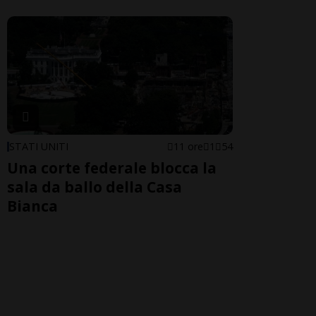
STATI UNITI
11 ore
1
54
Una corte federale blocca la
sala da ballo della Casa
Bianca