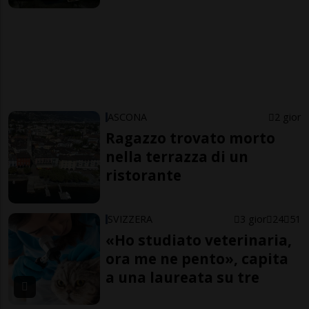
ASCONA
2 gior
Ragazzo trovato morto
nella terrazza di un
ristorante
SVIZZERA
3 gior
24
51
«Ho studiato veterinaria,
ora me ne pento», capita
a una laureata su tre