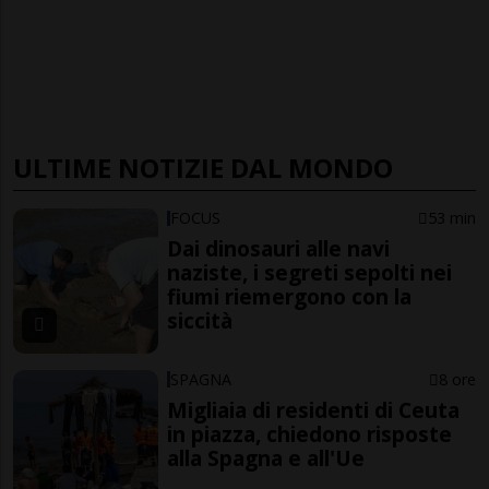
ULTIME NOTIZIE DAL MONDO
FOCUS
53 min
Dai dinosauri alle navi
naziste, i segreti sepolti nei
fiumi riemergono con la
siccità
SPAGNA
8 ore
Migliaia di residenti di Ceuta
in piazza, chiedono risposte
alla Spagna e all'Ue