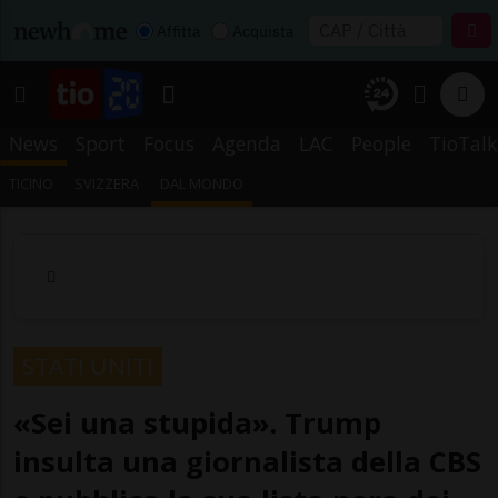
Affitta
Acquista
News
Sport
Focus
Agenda
LAC
People
TioTalk
TICINO
SVIZZERA
DAL MONDO
STATI UNITI
«Sei una stupida». Trump
insulta una giornalista della CBS