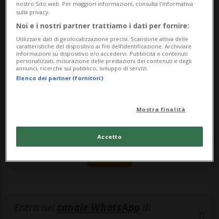
L'ultima del presidente americano ha
nostro Sito web. Per maggiori informazioni, consulta l'Informativa
sulla privacy.
colpito Nancy C...
Noi e i nostri partner trattiamo i dati per fornire:
Utilizzare dati di geolocalizzazione precisi. Scansione attiva delle
caratteristiche del dispositivo ai fini dell’identificazione. Archiviare
🔐 Sblocca il nostro archivio
informazioni su dispositivo e/o accedervi. Pubblicità e contenuti
personalizzati, misurazione delle prestazioni dei contenuti e degli
esclusivo!
annunci, ricerche sul pubblico, sviluppo di servizi.
Elenco dei partner (fornitori)
Sottoscrivi un abbonamento
Archivio
per
leggere questo articolo, oppure scegli
Mostra finalità
MyTioAbo
per accedere all'archivio e
navigare su sito e app senza pubblicità.
Accetto
ACCEDI
Entra nel
canale WhatsApp
di