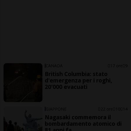
CANADA
17 ore
9
British Columbia: stato
d'emergenza per i roghi,
20'000 evacuati
GIAPPONE
22 ore
10
14
Nagasaki commemora il
bombardamento atomico di
81 anni fa