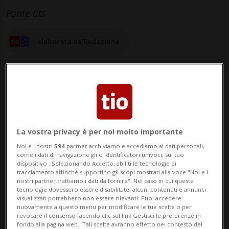
Fonte ats
elaborata da Redazione
30 nov 2025 - 08:21
Aggiornamento 09:18
La vostra privacy è per noi molto importante
WASHINGTON - Dopo aver insultato una
Noi e i nostri
594
partner archiviamo e accediamo ai dati personali,
come i dati di navigazione gli o identificatori univoci, sul tuo
reporter chiamandola "cicciona" e un'altra
dispositivo . Selezionando Accetto, abiliti le tecnologie di
tracciamento affinché supportino gli scopi mostrati alla voce "Noi e i
definendola "brutta dentro e fuori",
nostri partner trattiamo i dati da fornire". Nel caso in cui queste
tecnologie dovessero essere disabilitate, alcuni contenuti e annunci
Donald Trump continua ad attaccare le
visualizzati potrebbero non essere rilevanti. Puoi accedere
nuovamente a questo menu per modificare le tue scelte o per
giornaliste americane con offese sessiste.
revocare il consenso facendo clic sul link Gestisci le preferenze in
fondo alla pagina web.. Tali scelte avranno effetto nel contesto del