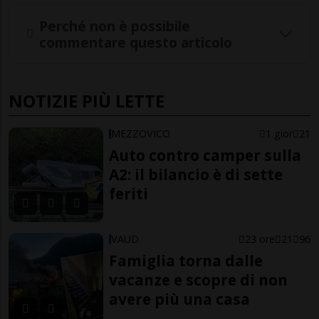
Perché non è possibile
commentare questo articolo
NOTIZIE PIÙ LETTE
MEZZOVICO
1 gior
21
Auto contro camper sulla
A2: il bilancio è di sette
feriti
VAUD
23 ore
21
96
Famiglia torna dalle
vacanze e scopre di non
avere più una casa