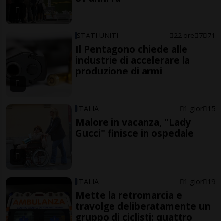
STATI UNITI
22 ore
7
71
Il Pentagono chiede alle
industrie di accelerare la
produzione di armi
ITALIA
1 gior
15
Malore in vacanza, "Lady
Gucci" finisce in ospedale
ITALIA
1 gior
19
Mette la retromarcia e
travolge deliberatamente un
gruppo di ciclisti: quattro