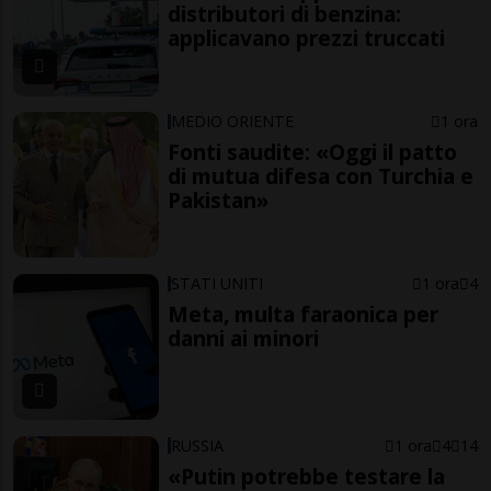
distributori di benzina:
applicavano prezzi truccati
MEDIO ORIENTE
1 ora
Fonti saudite: «Oggi il patto
di mutua difesa con Turchia e
Pakistan»
STATI UNITI
1 ora
4
Meta, multa faraonica per
danni ai minori
RUSSIA
1 ora
4
14
«Putin potrebbe testare la