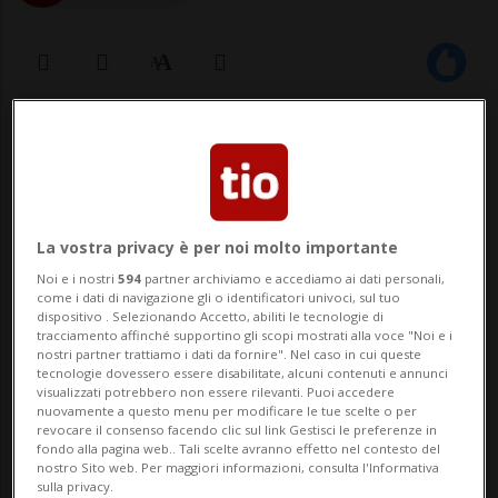
01 mar 2023 - 20:01
Aggiornamento 22:17
9
LARISSA - Uno schianto violentissimo, le
La vostra privacy è per noi molto importante
fiamme, le urla. Nella notte due treni si
Noi e i nostri
594
partner archiviamo e accediamo ai dati personali,
come i dati di navigazione gli o identificatori univoci, sul tuo
sono scontrati frontalmente nei pressi del
dispositivo . Selezionando Accetto, abiliti le tecnologie di
tracciamento affinché supportino gli scopi mostrati alla voce "Noi e i
villaggio di Tempe, poco fuori Larissa, nella
nostri partner trattiamo i dati da fornire". Nel caso in cui queste
tecnologie dovessero essere disabilitate, alcuni contenuti e annunci
visualizzati potrebbero non essere rilevanti. Puoi accedere
Grecia centrale, causando la peggiore
nuovamente a questo menu per modificare le tue scelte o per
revocare il consenso facendo clic sul link Gestisci le preferenze in
strage ferroviaria nella storia del paes...
fondo alla pagina web.. Tali scelte avranno effetto nel contesto del
nostro Sito web. Per maggiori informazioni, consulta l'Informativa
sulla privacy.