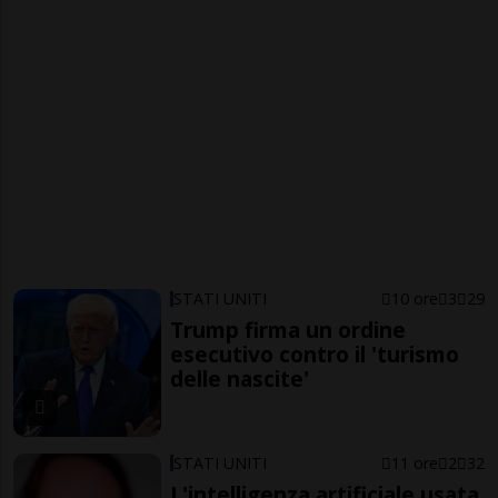
STATI UNITI
10 ore
3
29
Trump firma un ordine
esecutivo contro il 'turismo
delle nascite'
STATI UNITI
11 ore
2
32
L'intelligenza artificiale usata