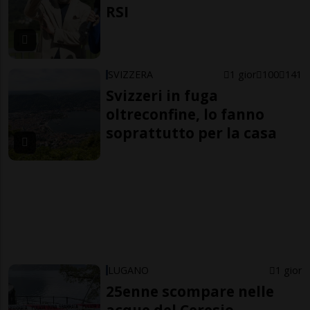
RSI
SVIZZERA
1 gior
100
141
Svizzeri in fuga
oltreconfine, lo fanno
soprattutto per la casa
LUGANO
1 gior
25enne scompare nelle
acque del Ceresio,