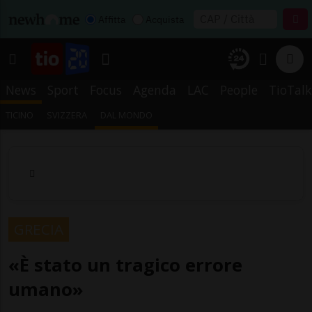
Affitta
Acquista
News
Sport
Focus
Agenda
LAC
People
TioTalk
TICINO
SVIZZERA
DAL MONDO
GRECIA
«È stato un tragico errore
umano»