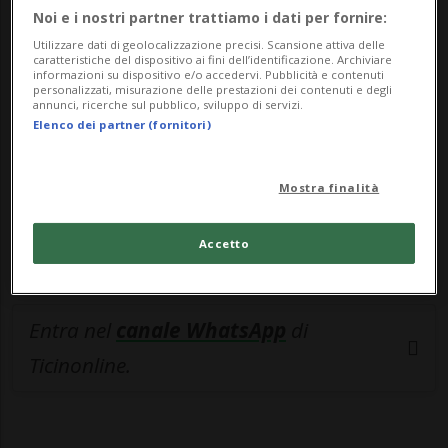
🔐 Sblocca il nostro archivio
Noi e i nostri partner trattiamo i dati per fornire:
esclusivo!
Utilizzare dati di geolocalizzazione precisi. Scansione attiva delle
caratteristiche del dispositivo ai fini dell’identificazione. Archiviare
informazioni su dispositivo e/o accedervi. Pubblicità e contenuti
Sottoscrivi un abbonamento
Archivio
per
personalizzati, misurazione delle prestazioni dei contenuti e degli
annunci, ricerche sul pubblico, sviluppo di servizi.
leggere questo articolo, oppure scegli
Elenco dei partner (fornitori)
MyTioAbo
per accedere all'archivio e
navigare su sito e app senza pubblicità.
Mostra finalità
ACCEDI
Accetto
Entra nel
canale WhatsApp
di
Ticinonline.