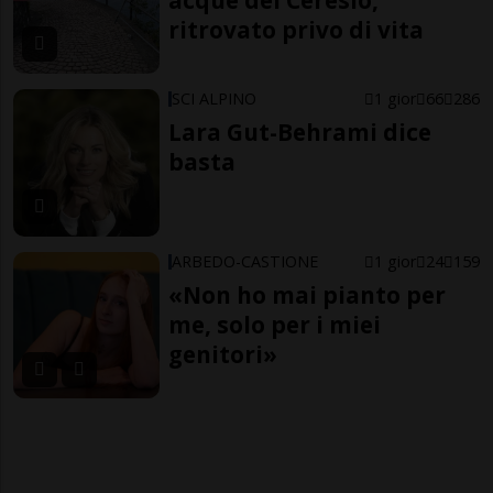
ritrovato privo di vita
SCI ALPINO
1 gior
66
286
Lara Gut-Behrami dice
basta
ARBEDO-CASTIONE
1 gior
24
159
«Non ho mai pianto per
me, solo per i miei
genitori»