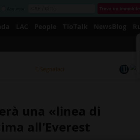
Acquista
nda
LAC
People
TioTalk
NewsBlog
R
Segnalaci
eerà una «linea di
ima all'Everest