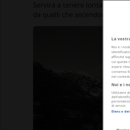
Servirà a tenere lontani gli al
da quelli che ascendono dal N
La vostr
Noi e i nost
identificato
affinché sup
cui queste 
essere rile
consenso fac
nel contest
Noi e i n
Utilizzare d
dell’identif
personalizz
di servizi.
Elenco dei
Mostra