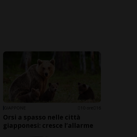
GIAPPONE
10 ore
16
Orsi a spasso nelle città
giapponesi: cresce l’allarme