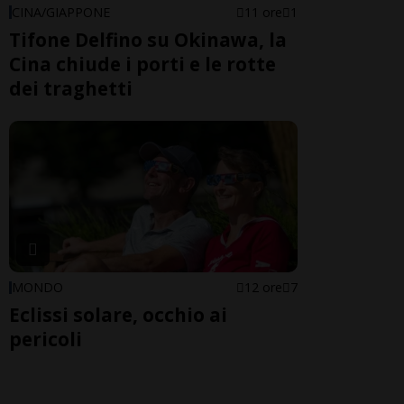
CINA/GIAPPONE
11 ore
1
Tifone Delfino su Okinawa, la
Cina chiude i porti e le rotte
dei traghetti
MONDO
12 ore
7
Eclissi solare, occhio ai
pericoli