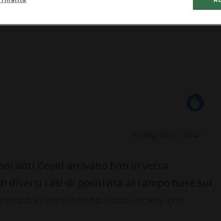
10 mag 2021 - 16:41
 anti Covid arrivano fino in vetta
i diversi casi di positività al campo base sul
autorità cinesi hanno fatto sapere che