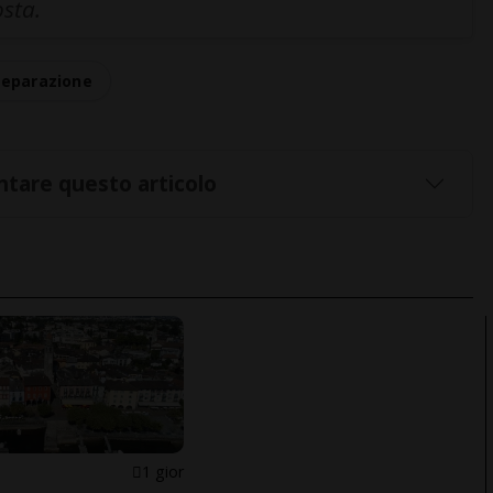
osta.
separazione
tare questo articolo
1 gior