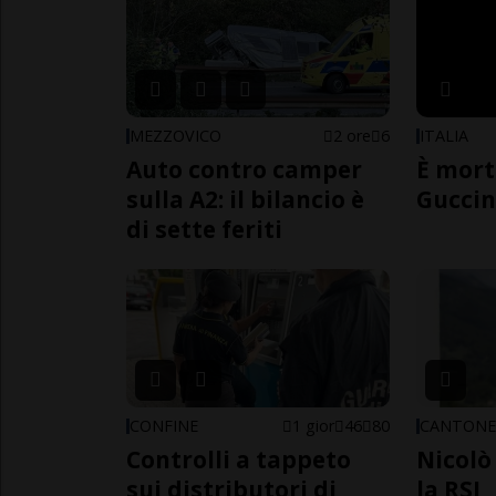
MEZZOVICO
2 ore
6
ITALIA
Auto contro camper
È mort
sulla A2: il bilancio è
Guccin
di sette feriti
CONFINE
1 gior
46
80
CANTON
Controlli a tappeto
Nicolò 
sui distributori di
la RSI