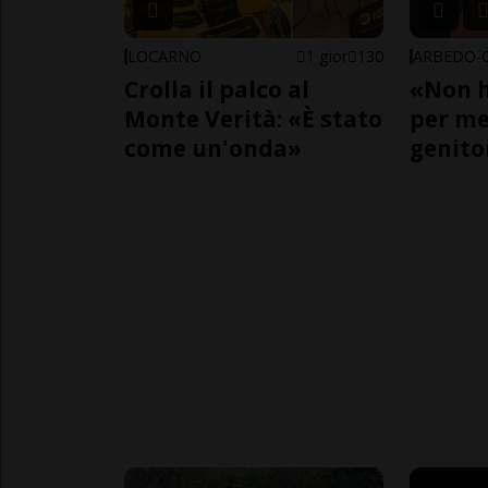
LOCARNO
1 gior
130
Crolla il palco al
«Non h
Monte Verità: «È stato
per me,
come un'onda»
genito