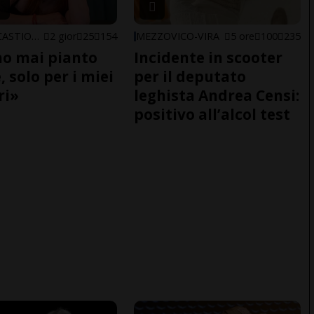
ARBEDO-CASTIONE
2 gior
25
154
MEZZOVICO-VIRA
5 ore
100
235
o mai pianto
Incidente in scooter
 solo per i miei
per il deputato
ri»
leghista Andrea Censi:
positivo all’alcol test