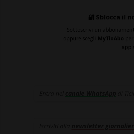
🔐 Sblocca il n
Sottoscrivi un abbonamen
oppure scegli
MyTioAbo
per 
app 
Entra nel
canale WhatsApp
di Tic
Iscriviti alla
newsletter giornalier