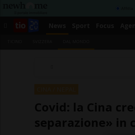
Affitta
News
Sport
Focus
Age
TICINO
SVIZZERA
DAL MONDO
CINA / NEPAL
Covid: la Cina cr
separazione» in c