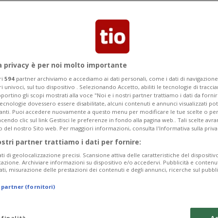
pinisti che salgono dal versante cinese
epal.
a privacy è per noi molto importante
ri
594
partner archiviamo e accediamo ai dati personali, come i dati di navigazione 
ri univoci, sul tuo dispositivo . Selezionando Accetto, abiliti le tecnologie di tracc
portino gli scopi mostrati alla voce "Noi e i nostri partner trattiamo i dati da fornir
tecnologie dovessero essere disabilitate, alcuni contenuti e annunci visualizzati 
vanti. Puoi accedere nuovamente a questo menu per modificare le tue scelte o per
endo clic sul link Gestisci le preferenze in fondo alla pagina web.. Tali scelte avr
o del nostro Sito web. Per maggiori informazioni, consulta l'Informativa sulla priva
ostri partner trattiamo i dati per fornire:
ati di geolocalizzazione precisi. Scansione attiva delle caratteristiche del dispositivo 
icazione. Archiviare informazioni su dispositivo e/o accedervi. Pubblicità e contenu
ati, misurazione delle prestazioni dei contenuti e degli annunci, ricerche sul pubbl
 partner (fornitori)
 finalità
Ac