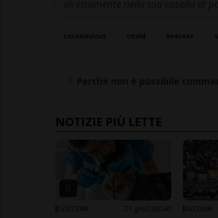
direttamente nella tua casella di p
coronavirus
covid
everest
Perché non è possibile commen
NOTIZIE PIÙ LETTE
SVIZZERA
1 gior
20
43
ASCONA