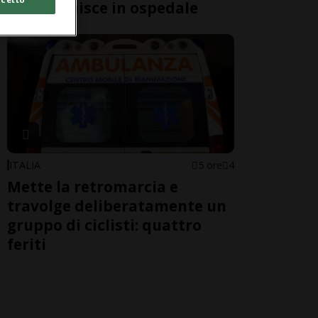
Gucci" finisce in ospedale
ITALIA
5 ore
4
Mette la retromarcia e
travolge deliberatamente un
gruppo di ciclisti: quattro
feriti