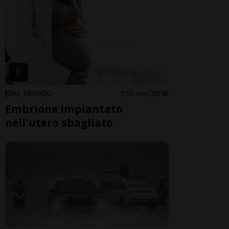
DAL MONDO
10 ore
6
48
Embrione impiantato
nell'utero sbagliato