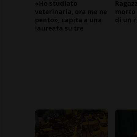
«Ho studiato
Ragazz
veterinaria, ora me ne
morto 
pento», capita a una
di un 
laureata su tre