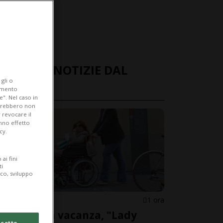
ULTIME NOTIZIE DAL
gli o
MONDO
iamento
e". Nel caso in
potrebbero non
 revocare il
anno effetto
cy.
ai fini
ti
ico, sviluppo
ITALIA
1 ora
Malore in vacanza, "Lady
cetto