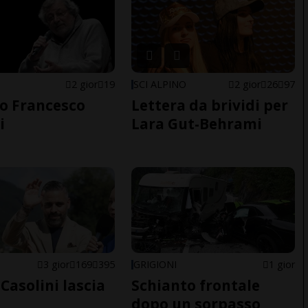
2 gior
19
SCI ALPINO
2 gior
26
97
o Francesco
Lettera da brividi per
i
Lara Gut-Behrami
E
3 gior
169
395
GRIGIONI
1 gior
Casolini lascia
Schianto frontale
dopo un sorpasso