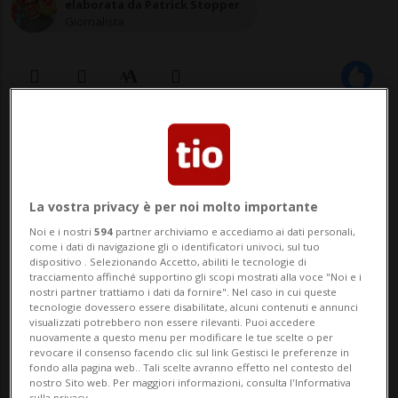
elaborata da Patrick Stopper
Giornalista
01 gen 2021 - 08:28
GINEVRA - L'Oms ha concesso la convalida
La vostra privacy è per noi molto importante
di emergenza al vaccino Pfizer-BioNTech,
Noi e i nostri
594
partner archiviamo e accediamo ai dati personali,
aprendo così la strada ai paesi di tutto il
come i dati di navigazione gli o identificatori univoci, sul tuo
dispositivo . Selezionando Accetto, abiliti le tecnologie di
mondo per approvarne rapidamente
tracciamento affinché supportino gli scopi mostrati alla voce "Noi e i
nostri partner trattiamo i dati da fornire". Nel caso in cui queste
l'importazione e la distribuzione. Lo rende
tecnologie dovessero essere disabilitate, alcuni contenuti e annunci
visualizzati potrebbero non essere rilevanti. Puoi accedere
noto un comunicato dell'Organizzazione
nuovamente a questo menu per modificare le tue scelte o per
revocare il consenso facendo clic sul link Gestisci le preferenze in
M...
fondo alla pagina web.. Tali scelte avranno effetto nel contesto del
nostro Sito web. Per maggiori informazioni, consulta l'Informativa
sulla privacy.