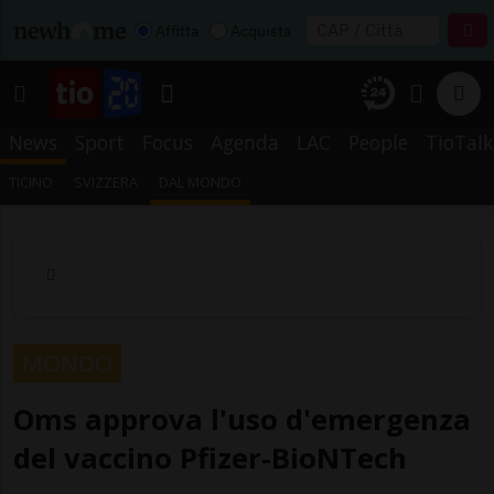
Affitta
Acquista
News
Sport
Focus
Agenda
LAC
People
TioTalk
TICINO
SVIZZERA
DAL MONDO
MONDO
Oms approva l'uso d'emergenza
del vaccino Pfizer-BioNTech