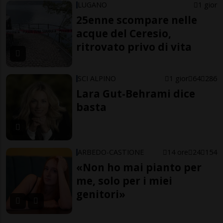
LUGANO
1 gior
25enne scompare nelle
acque del Ceresio,
ritrovato privo di vita
SCI ALPINO
1 gior
64
286
Lara Gut-Behrami dice
basta
ARBEDO-CASTIONE
14 ore
24
154
«Non ho mai pianto per
me, solo per i miei
genitori»