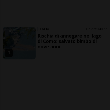
ITALIA
5 ore
4
22
Rischia di annegare nel lago
di Como: salvato bimbo di
nove anni