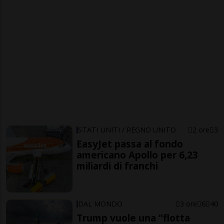
STATI UNITI / REGNO UNITO
2 ore
3
EasyJet passa al fondo
americano Apollo per 6,23
miliardi di franchi
DAL MONDO
3 ore
6
40
Trump vuole una “flotta