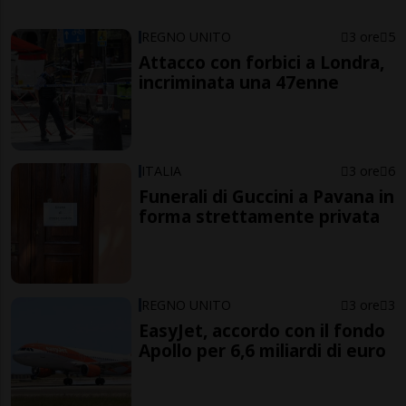
REGNO UNITO
3 ore
5
Attacco con forbici a Londra,
incriminata una 47enne
ITALIA
3 ore
6
Funerali di Guccini a Pavana in
forma strettamente privata
REGNO UNITO
3 ore
3
EasyJet, accordo con il fondo
Apollo per 6,6 miliardi di euro