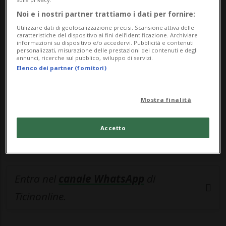
Noi e i nostri partner trattiamo i dati per fornire:
🔐 Sblocca il nostro archivio
Utilizzare dati di geolocalizzazione precisi. Scansione attiva delle
esclusivo!
caratteristiche del dispositivo ai fini dell’identificazione. Archiviare
informazioni su dispositivo e/o accedervi. Pubblicità e contenuti
personalizzati, misurazione delle prestazioni dei contenuti e degli
Sottoscrivi un abbonamento
Archivio
per
annunci, ricerche sul pubblico, sviluppo di servizi.
Elenco dei partner (fornitori)
leggere questo articolo, oppure scegli
MyTioAbo
per accedere all'archivio e
navigare su sito e app senza pubblicità.
Mostra finalità
ACCEDI
Accetto
Entra nel
canale WhatsApp
di
Ticinonline.