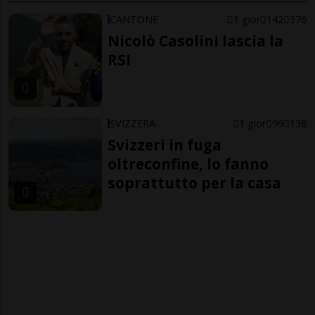
CANTONE
1 gior
142
376
Nicolò Casolini lascia la
RSI
SVIZZERA
1 gior
99
138
Svizzeri in fuga
oltreconfine, lo fanno
soprattutto per la casa