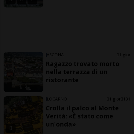
ASCONA
1 gior
Ragazzo trovato morto
nella terrazza di un
ristorante
LOCARNO
1 gior
131
Crolla il palco al Monte
Verità: «È stato come
un'onda»