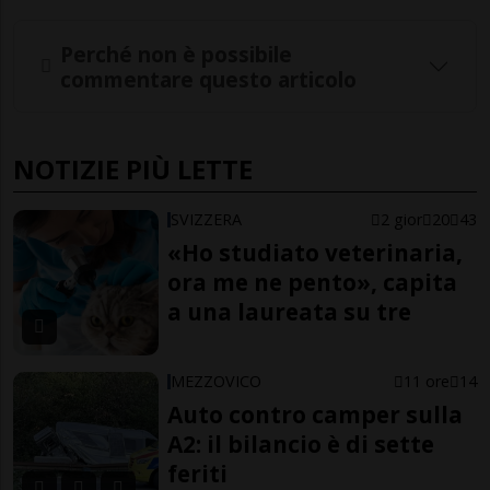
Perché non è possibile
commentare questo articolo
NOTIZIE PIÙ LETTE
SVIZZERA
2 gior
20
43
«Ho studiato veterinaria,
ora me ne pento», capita
a una laureata su tre
MEZZOVICO
11 ore
14
Auto contro camper sulla
A2: il bilancio è di sette
feriti