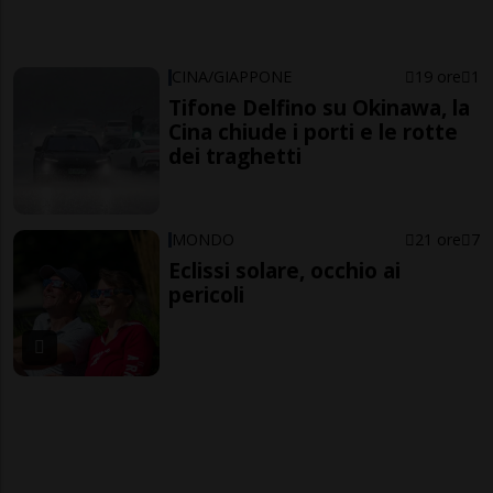
CINA/GIAPPONE
19 ore
1
Tifone Delfino su Okinawa, la
Cina chiude i porti e le rotte
dei traghetti
MONDO
21 ore
7
Eclissi solare, occhio ai
pericoli