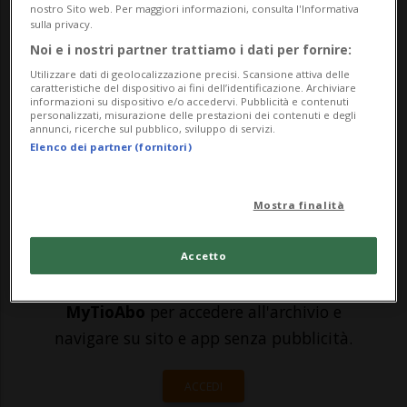
successive al voto per le presidenziali del 3
nostro Sito web. Per maggiori informazioni, consulta l'Informativa
sulla privacy.
novembre. Gli esperti lanciano l'allarme su
Noi e i nostri partner trattiamo i dati per fornire:
una seconda ondata di coronavirus negli
Utilizzare dati di geolocalizzazione precisi. Scansione attiva delle
caratteristiche del dispositivo ai fini dell’identificazione. Archiviare
Stati Uniti. L'avvertimento arriva mentre
informazioni su dispositivo e/o accedervi. Pubblicità e contenuti
personalizzati, misurazione delle prestazioni dei contenuti e degli
nuovi...
annunci, ricerche sul pubblico, sviluppo di servizi.
Elenco dei partner (fornitori)
🔐 Sblocca il nostro archivio
Mostra finalità
esclusivo!
Sottoscrivi un abbonamento
Archivio
per
Accetto
leggere questo articolo, oppure scegli
MyTioAbo
per accedere all'archivio e
navigare su sito e app senza pubblicità.
ACCEDI