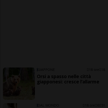
GIAPPONE
18 ore
18
Orsi a spasso nelle città
giapponesi: cresce l’allarme
DAL MONDO
18 ore
6
51