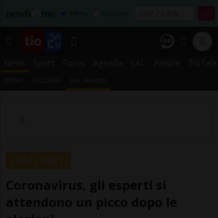
Affitta
Acquista
News
Sport
Focus
Agenda
LAC
People
TioTalk
TICINO
SVIZZERA
DAL MONDO
STATI UNITI
Coronavirus, gli esperti si
attendono un picco dopo le