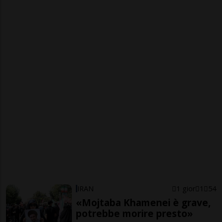
IRAN
1 gior
1
54
«Mojtaba Khamenei è grave,
potrebbe morire presto»