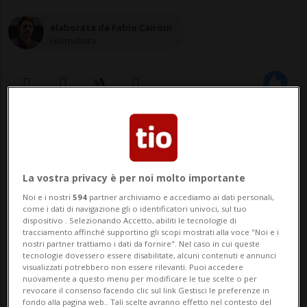
elaborata da Fabio Caironi
Giornalista
06 set 2020 - 08:53
La vostra privacy è per noi molto importante
Noi e i nostri
594
partner archiviamo e accediamo ai dati personali,
come i dati di navigazione gli o identificatori univoci, sul tuo
dispositivo . Selezionando Accetto, abiliti le tecnologie di
tracciamento affinché supportino gli scopi mostrati alla voce "Noi e i
nostri partner trattiamo i dati da fornire". Nel caso in cui queste
tecnologie dovessero essere disabilitate, alcuni contenuti e annunci
NEW YORK - Un balzo dei contagi in
visualizzati potrebbero non essere rilevanti. Puoi accedere
nuovamente a questo menu per modificare le tue scelte o per
autunno, con un picco nelle settimane
revocare il consenso facendo clic sul link Gestisci le preferenze in
fondo alla pagina web.. Tali scelte avranno effetto nel contesto del