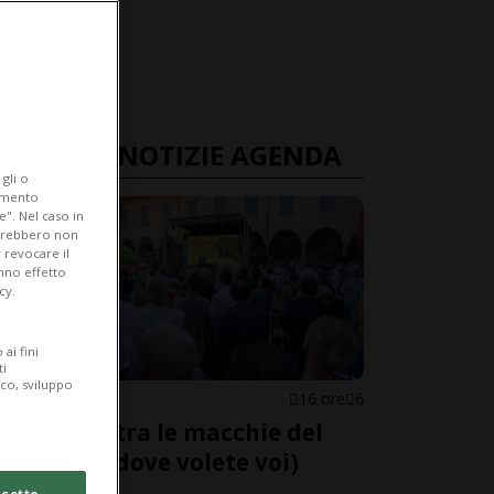
ULTIME NOTIZIE AGENDA
gli o
iamento
e". Nel caso in
potrebbero non
 revocare il
anno effetto
cy.
ai fini
ti
ico, sviluppo
AGENDONE
16 ore
6
Perdersi tra le macchie del
Pardo (o dove volete voi)
cetto