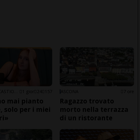
ARBEDO-CASTIONE
1 gior
24
157
ASCONA
7 ore
o mai pianto
Ragazzo trovato
 solo per i miei
morto nella terrazza
ri»
di un ristorante