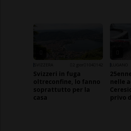
SVIZZERA
2 gior
104
142
LUGANO
Svizzeri in fuga
25enn
oltreconfine, lo fanno
nelle 
soprattutto per la
Ceresi
casa
privo d