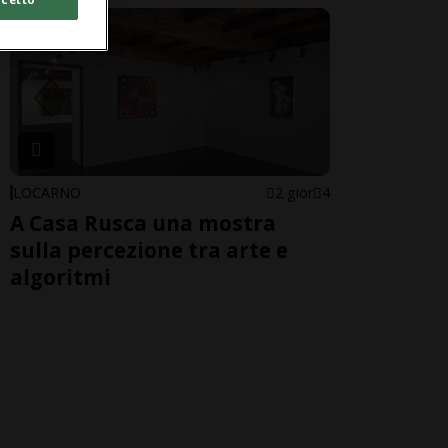
LOCARNO
2 gior
4
A Casa Rusca una mostra
sulla percezione tra arte e
algoritmi