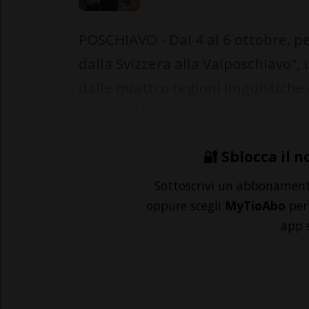
POSCHIAVO - Dal 4 al 6 ottobre, pe
dalla Svizzera alla Valposchiavo", 
dalle quattro regioni linguistiche 
Stella!". Un...
🔐 Sblocca il n
Sottoscrivi un abbonamen
oppure scegli
MyTioAbo
per 
app 