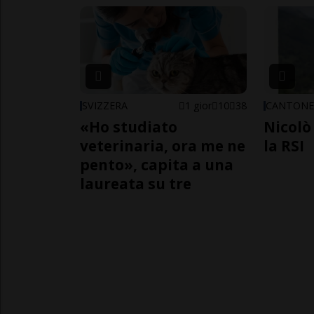
SVIZZERA
1 gior
10
38
CANTON
«Ho studiato
Nicolò 
veterinaria, ora me ne
la RSI
pento», capita a una
laureata su tre