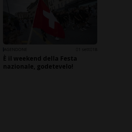
AGENDONE
1 sett
18
È il weekend della Festa
nazionale, godetevelo!