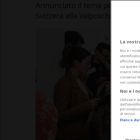
Annunciato il tema per la quart
Svizzera alla Valposchiavo".
La vostr
Noi e i nost
identificato
affinché sup
cui queste 
essere rile
consenso fac
nel contest
Noi e i n
Utilizzare d
dell’identif
personalizz
di servizi.
Elenco dei
Mostra