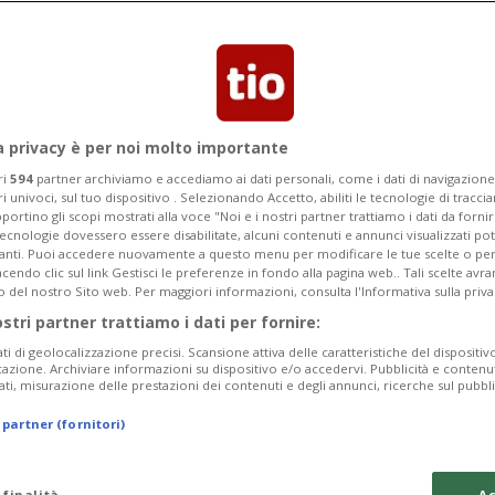
a edizione del festival "Lettere dalla
a privacy è per noi molto importante
ri
594
partner archiviamo e accediamo ai dati personali, come i dati di navigazione 
ri univoci, sul tuo dispositivo . Selezionando Accetto, abiliti le tecnologie di tracc
portino gli scopi mostrati alla voce "Noi e i nostri partner trattiamo i dati da fornir
tecnologie dovessero essere disabilitate, alcuni contenuti e annunci visualizzati 
vanti. Puoi accedere nuovamente a questo menu per modificare le tue scelte o per
endo clic sul link Gestisci le preferenze in fondo alla pagina web.. Tali scelte avr
o del nostro Sito web. Per maggiori informazioni, consulta l'Informativa sulla priva
ostri partner trattiamo i dati per fornire:
ati di geolocalizzazione precisi. Scansione attiva delle caratteristiche del dispositivo 
icazione. Archiviare informazioni su dispositivo e/o accedervi. Pubblicità e contenu
ati, misurazione delle prestazioni dei contenuti e degli annunci, ricerche sul pubbl
 partner (fornitori)
 finalità
Ac