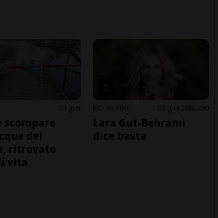
2 gior
SCI ALPINO
2 gior
68
290
e scompare
Lara Gut-Behrami
acque del
dice basta
o, ritrovato
i vita