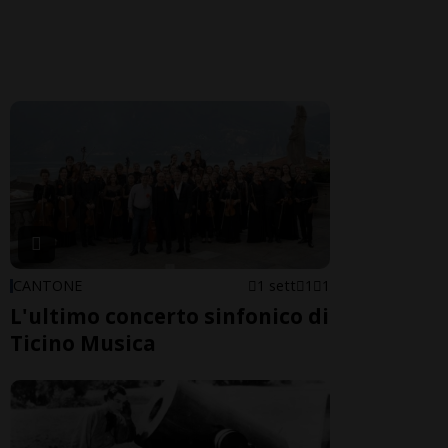
CANTONE
1 sett
1
1
L'ultimo concerto sinfonico di
Ticino Musica