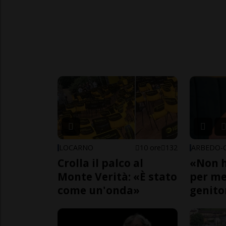
LOCARNO
10 ore
132
Crolla il palco al
«Non h
Monte Verità: «È stato
per me,
come un'onda»
genito