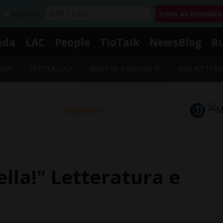
Acquista
nda
LAC
People
TioTalk
NewsBlog
R
EMA
SPETTACOLI
MOSTRE E INCONTRI
BIGLIETTERI
Segnalaci
tella!" Letteratura e