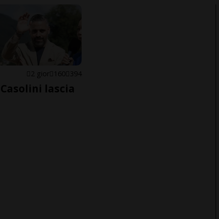
E
2 gior
160
394
Casolini lascia