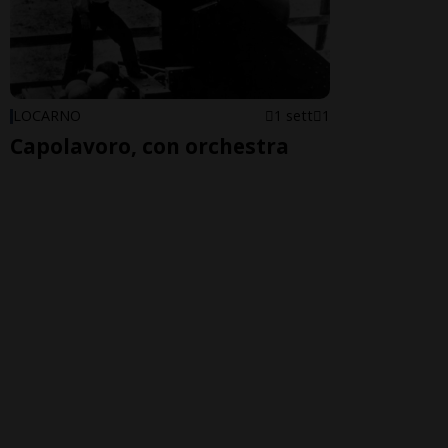
LOCARNO
1 sett
1
Capolavoro, con orchestra