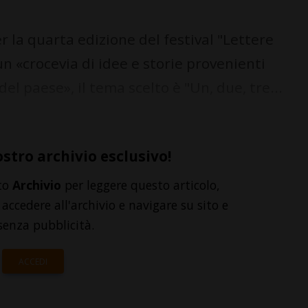
r la quarta edizione del festival "Lettere
un «crocevia di idee e storie provenienti
del paese», il tema scelto è "Un, due, tre...
ostro archivio esclusivo!
to
Archivio
per leggere questo articolo,
accedere all'archivio e navigare su sito e
senza pubblicità.
ACCEDI