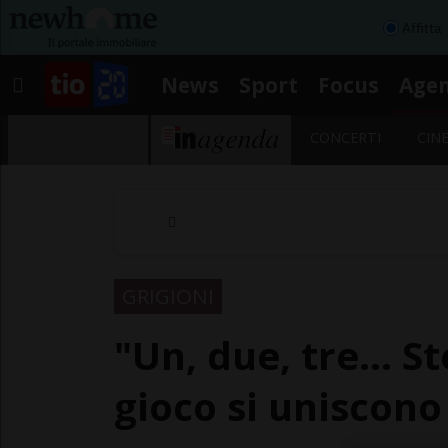
Affitta
News
Sport
Focus
Age
CONCERTI
CIN
GRIGIONI
"Un, due, tre... S
gioco si uniscono